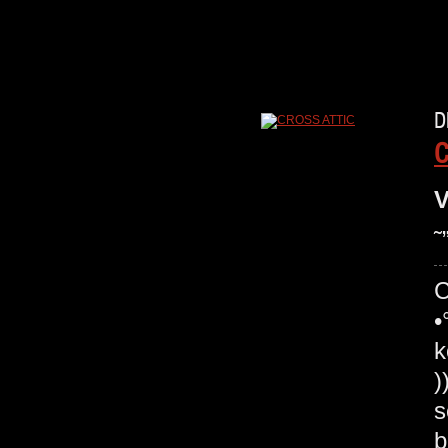
D
C
V
˜
C
•
k
)
s
b