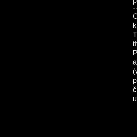
p
C
k
T
t
a
(
p
č
u