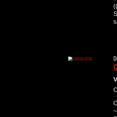
(
S
s
D
C
V
C
C
~