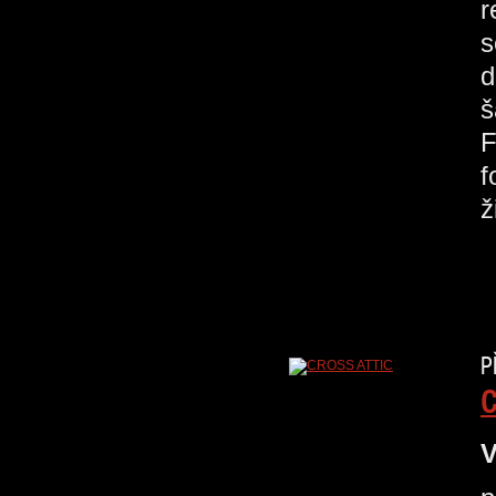
r
s
d
š
F
f
ž
P
C
V