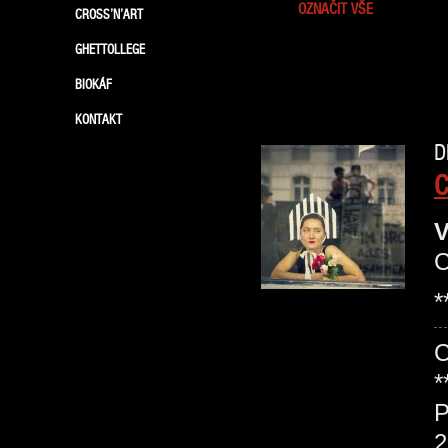
OZNAČIT VŠE
CROSS’N’ART
GHETTOLLEGE
BIOKÁF
KONTAKT
D
C
V
*
C
*
P
2