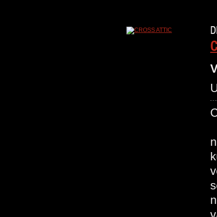
D
C
V
U
C
~
n
k
v
s
n
v