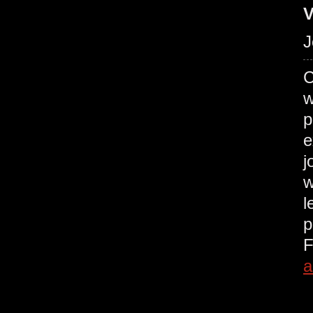
V
J
C
w
p
e
j
w
l
p
F
a