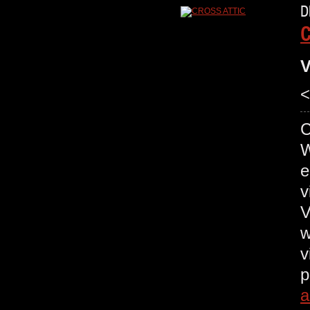
D
C
V
<
C
W
e
v
V
wh
v
p
a