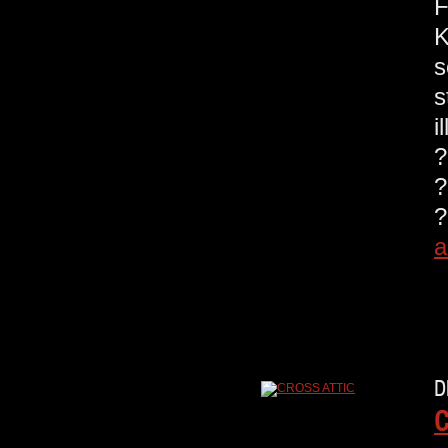
F
K
s
s
i
?
?
?
a
D
C