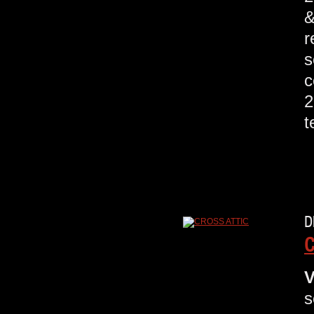
&
r
s
c
2
t
D
C
V
s