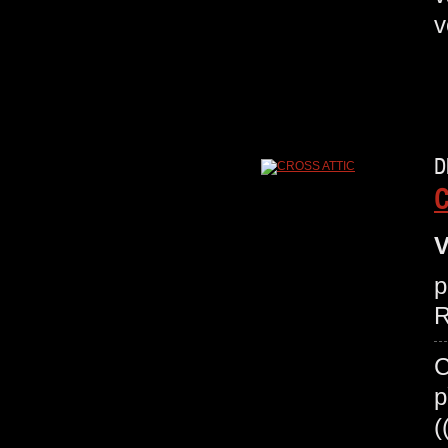
v
D
C
V
p
R
C
p
(