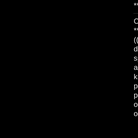
*
*
(
d
s
a
k
p
p
o
o