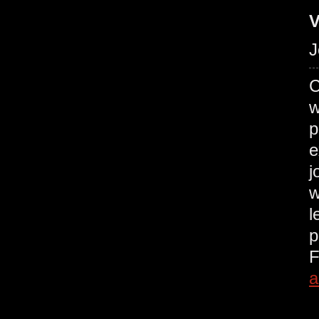
V
J
C
w
p
e
j
w
l
p
F
a