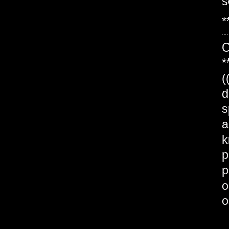
s
*
*
(
d
s
a
k
p
p
o
o