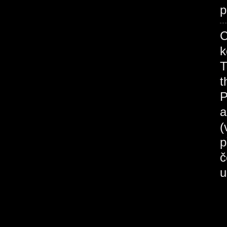
p
C
k
T
t
a
(
p
č
u