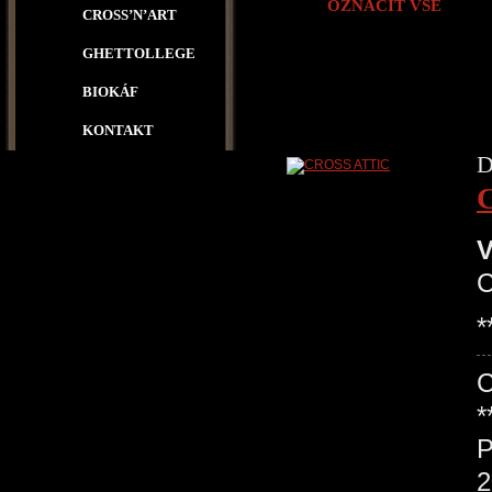
OZNAČIT VŠE
CROSS’N’ART
GHETTOLLEGE
BIOKÁF
KONTAKT
D
V
*
C
*
P
2