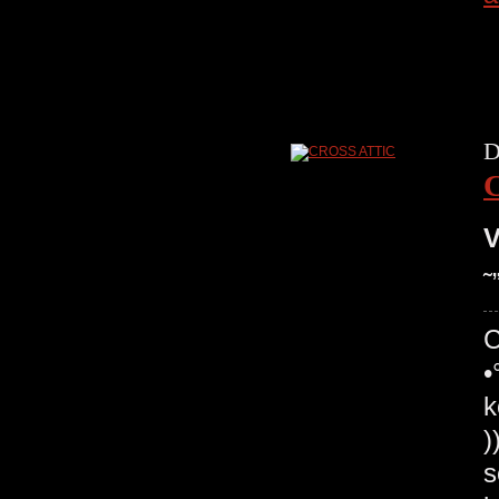
D
V
˜
C
•
k
)
s