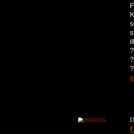
F
K
s
s
i
?
?
?
a
D