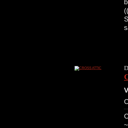
b
(
S
s
D
V
C
C
~