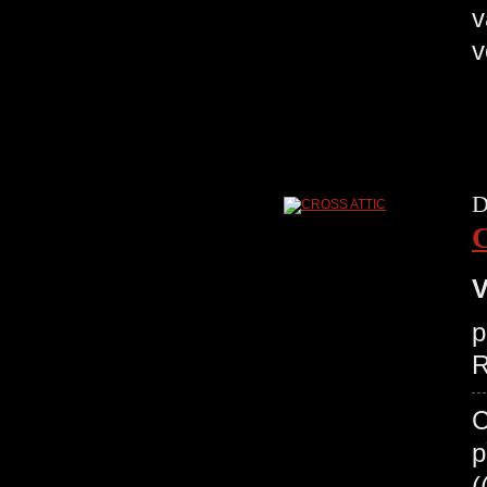
v
v
D
V
p
R
C
p
(