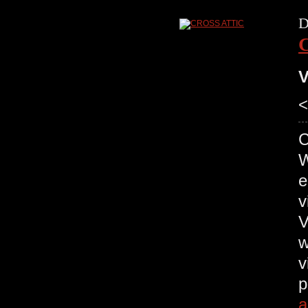
D
V
<
C
W
e
v
V
wh
v
p
a