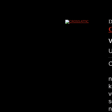
D
V
U
C
~
n
k
v
s
n