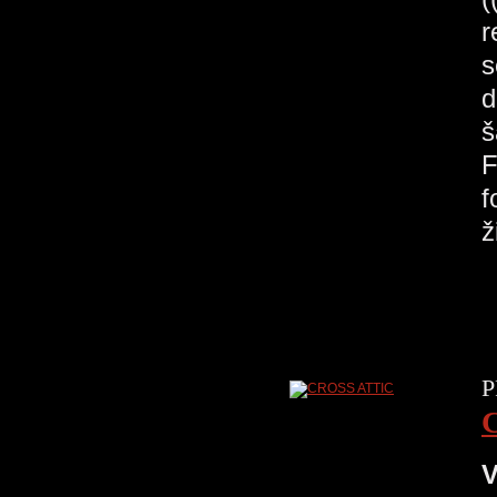
r
s
d
š
F
f
ž
P
V