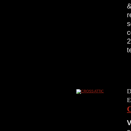
&
r
s
c
2
t
D
E
V