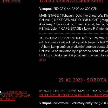
TCHAGUN AIRPLANE MODE KŘEST
Vstupné:
250 CZK << 22:00 >> 300 CZK
MAIN STAGE ( Tchagun, Dots live show, Wz, Kletis
Chlupski ) NEXT:GEN AUDIO DNB NIGHT ( Magent
Akademy, Skolashnikov, Forest Animal, Rocki, 
Killfirst, Jelen ) CAFE STAGE ( Lewis P & friends
TCHAGUN AIRPLANE MODE KŘEST Po dvou EPs,
odmlce trvající několik let vydal Tchagun v létě
Album kompletně po produkční stránce obstara
Chlupski a na mikrofon bylo přizváno pouze ně
D.O.T.S). Deska se těší pozitivnímu ohlasu fano
akce
25. 02. 2023 - SOBOTA
KONCERT / PARTY - HLAVNÍ STAGE / DOLNÍ STAGE
RIOT OVER RIVER WINTER - STOP WA
Vstupné:
dobrovolné / Voluntary entry fee ( 250