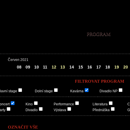
PROGRAM
Červen 2021
07
08
09
10
11
12
13
14
15
16
17
18
19
20
FILTROVAT PROGRAM
lavní stage
Dolní stage
Kavárna
Divadlo NP
oncert
Kino
Performance
Literatura
C
arty
Divadlo
Výstava
Přednáška
G
OZNAČIT VŠE