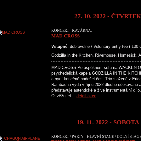
27. 10. 2022 - ČTVRTE
KONCERT - KAVÁRNA:
MAD CROSS
Vstupné:
dobrovolné / Voluntary entry fee ( 100
Godzilla in the Kitchen, Riverhouse, Homesick, 
MAD CROSS Po úspěšném setu na WACKEN OP
psychedelická kapela GODZILLA IN THE KITCHEN
a nyní konečně nadešel čas. Trio složené z Eri
Rambacha vydá v říjnu 2022 dlouho očekávané
představuje autentické a živé instrumentální dílo
Osvěžující…
detail akce
19. 11. 2022 - SOBOTA
KONCERT / PARTY - HLAVNÍ STAGE / DOLNÍ STAG