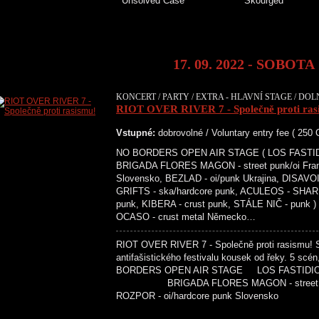
Unsolved Case Skourge
17. 09. 2022 - SOBOTA
KONCERT / PARTY / EXTRA - HLAVNÍ STAGE / DOL
RIOT OVER RIVER 7 - Společně proti ras
Vstupné:
dobrovolné / Voluntary entry fee ( 250
NO BORDERS OPEN AIR STAGE ( LOS FASTIDIOS 
BRIGADA FLORES MAGON - street punk/oi Franc
Slovensko, BEZLAD - oi/punk Ukrajina, DISAVO
GRIFTS - ska/hardcore punk, ACULEOS - SHAR
punk, KIBERA - crust punk, STÁLE NIČ - pu
OCASO - crust metal Německo…
RIOT OVER RIVER 7 - Společně proti rasismu! 
antifašistického festivalu kousek od řeky
BORDERS OPEN AIR STAGE LOS FASTIDIOS - st
BRIGADA FLORES MAGON - street 
ROZPOR - oi/hardcore punk Sloven