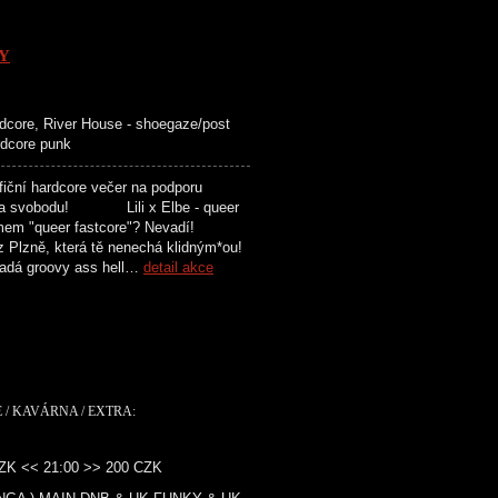
Y
ardcore, River House - shoegaze/post
ardcore punk
í hardcore večer na podporu
je za svobodu! Lili x Elbe - queer
jmem "queer fastcore"? Nevadí!
z Plzně, která tě nenechá klidným*ou!
á groovy ass hell…
detail akce
 / KAVÁRNA / EXTRA:
CZK << 21:00 >> 200 CZK