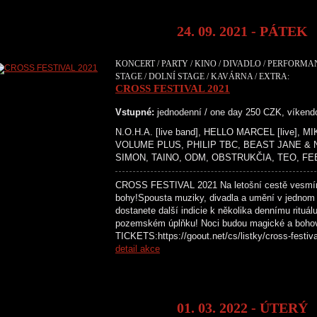
24. 09. 2021 - PÁTEK
KONCERT / PARTY / KINO / DIVADLO / PERFORMA
STAGE / DOLNÍ STAGE / KAVÁRNA / EXTRA:
CROSS FESTIVAL 2021
Vstupné:
jednodenní / one day 250 CZK, víken
N.O.H.A. [live band], HELLO MARCEL [live],
VOLUME PLUS, PHILIP TBC, BEAST JANE &
SIMON, TAINO, ODM, OBSTRUKČIA, TEO, FE
CROSS FESTIVAL 2021 Na letošní cestě vesmír
bohy!Spousta muziky, divadla a umění v jednom
dostanete další indicie k několika dennímu rituál
pozemském úplňku! Noci budou magické a boh
TICKETS:https://goout.net/cs/listky/cross-
detail akce
01. 03. 2022 - ÚTERÝ