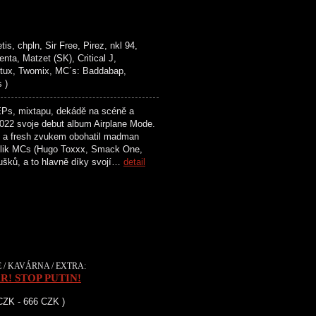
, chpln, Sir Free, Pirez, nkl 94,
a, Matzet (SK), Critical J,
Stux, Twomix, MC´s: Baddabap,
 )
 mixtapu, dekádě na scéně a
 2022 svoje debut album Airplane Mode.
l a fresh zvukem obohatil madman
kolik MCs (Hugo Toxxx, Smack One,
ušků, a to hlavně díky svojí…
detail
 / KAVÁRNA / EXTRA:
R! STOP PUTIN!
 CZK - 666 CZK )