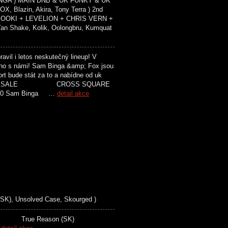
INGA ) MAIN DNB & UK FUNKY & UK
 Blazin, Akira, Tony Terra ) 2nd
RIOOKI + LEVELION + CHRIS VERN +
n Shake, Kolik, Oolongbru, Kumquat
il i letos neskutečný lineup! V
oho s námi! Sam Binga &amp; Fox jsou
ort bude stát za to a nabídne od uk
ODEJ / PRESALE CROSS SQUARE
0 Sam Binga …
detail akce
K), Unsolved Case, Skourged )
e True Reason (SK)