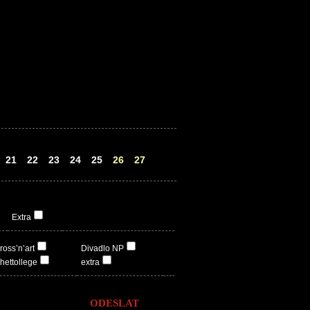
21
22
23
24
25
26
27
Extra
ross’n’art
Divadlo NP
hettollege
extra