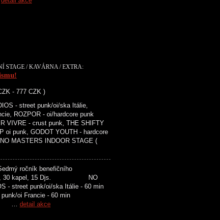
d
detail akce
NÍ STAGE / KAVÁRNA / EXTRA:
ismu!
 CZK - 777 CZK )
- street punk/oi/ska Itálie,
ie, ROZPOR - oi/hardcore punk
IR VIVRE - crust punk, THE SHIFTY
P oi punk, GODOT YOUTH - hardcore
nk ) NO MASTERS INDOOR STAGE (
Sedmý ročník benefičního
. 5 scén, 30 kapel, 15 Djs. NO
reet punk/oi/ska Itálie - 60 min
punk/oi Francie - 60 min
sko …
detail akce