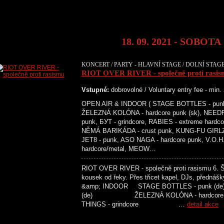
18. 09. 2021 - SOBOTA
KONCERT / PARTY - HLAVNÍ STAGE / DOLNÍ STAGE
RIOT OVER RIVER - společně proti rasis
Vstupné:
dobrovolné / Voluntary entry fee - min
OPEN AIR & INDOOR ( STAGE BOTTLES - punk (
ŽELEZNÁ KOLÓNA - hardcore punk (sk), NEEDF
punk, БУТ - grindcore, RABIES - extreme hardc
NĚMÁ BARIKÁDA - crust punk, KUNG-FU GIRLZ -
JET8 - punk, ASO NAGA - hardcore punk, V.O.H
hardcore/metal, MEOW…
RIOT OVER RIVER - společně proti rasismu 6. Šes
kousek od řeky. Přes třicet kapel, DJs, př
&amp; INDOOR STAGE BOTTLES - punk
(de) ŽELEZNÁ KOLÓNA - hardco
THINGS - grindcore …
detail akce