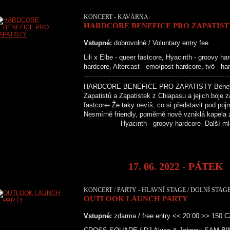
KONCERT - KAVÁRNA:
HARDCORE BENEFICE PRO ZAPATIST
Vstupné:
dobrovolné / Voluntary entry fee
Lili x Elbe - queer fastcore, Hyacinth - groovy h
hardcore, Altercast - emo/post hardcore, tvö - h
HARDCORE BENEFICE PRO ZAPATISTY Benefičn
Zapatistů a Zapatistek z Chiapasu a jejich bo
fastcore- Že taky nevíš, co si představit pod po
Nesmírně friendly, poměrně nově vzniklá kapela 
Hyacinth - groovy hardcore- Další mlad
17. 06. 2022 - PÁTEK
KONCERT / PARTY - HLAVNÍ STAGE / DOLNÍ STAGE
OUTLOOK LAUNCH PARTY
Vstupné:
zdarma / free entry << 20:00 >> 150 