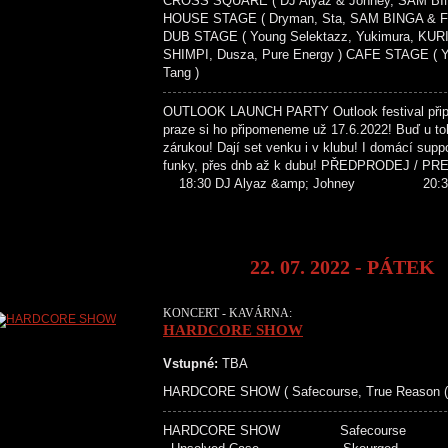
CROSS SQUARE ( DJ Alyaz & Johney, SAM B
HOUSE STAGE ( Dryman, Sta, SAM BINGA & FOX,
DUB STAGE ( Young Selektazz, Yukimura, KU
SHIMPI, Dusza, Pure Energy ) CAFE STAGE ( Ya
Tang )
OUTLOOK LAUNCH PARTY Outlook festival připrav
praze si ho připomeneme už 17.6.2022! Buď u t
zárukou! Dají set venku i v klubu! I domácí supp
funky, přes dnb až k dubu! PŘEDPR
18:30 DJ Alyaz &amp; Johney 20:3
22. 07. 2022 - PÁTEK
KONCERT - KAVÁRNA:
HARDCORE SHOW
Vstupné:
TBA
HARDCORE SHOW ( Safecourse, True Reason (S
HARDCORE SHOW Safecours