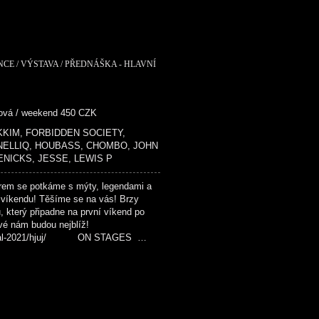
NCE / VÝSTAVA / PŘEDNÁŠKA - HLAVNÍ
dová / weekend 450 CZK
 MIKKIM, FORBIDDEN SOCIETY,
 NELLIQ, HOUBASS, CHOMBO, JOHN
ENICKS, JESSE, LEWIS P
em se potkáme s mýty, legendami a
 víkendu! Těšíme se na vás! Brzy
u, který připadne na první víkend po
ové nám budou nejblíž!
festival-2021/hjuj/ ON STAGES …