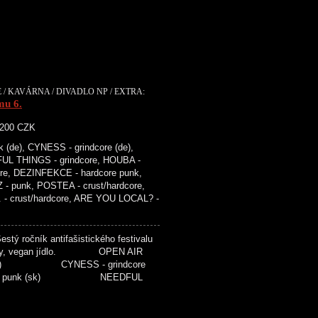
 / KAVÁRNA / DIVADLO NP / EXTRA:
mu 6.
. 200 CZK
de), CYNESS - grindcore (de),
UL THINGS - grindcore, HOUBA -
ore, DEZINFEKCE - hardcore punk,
 punk, POSTEA - crust/hardcore,
. - crust/hardcore, ARE YOU LOCAL? -
tý ročník antifašistického festivalu
ednášky, vegan jídlo. OPEN AIR
 (de) CYNESS - grindcore
re punk (sk) NEEDFUL