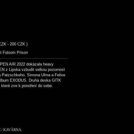
K
 CZK - 200 CZK )
At Folsom Prison
EN AIR 2022 dokázala heavy
 z Lipska vzbudit velkou pozornost
ca Patzschkeho, Simona Ulma a Felixe
 album EXODUS. Druhá deska GITK
, které zve k ponoření do sebe.
E / KAVÁRNA: