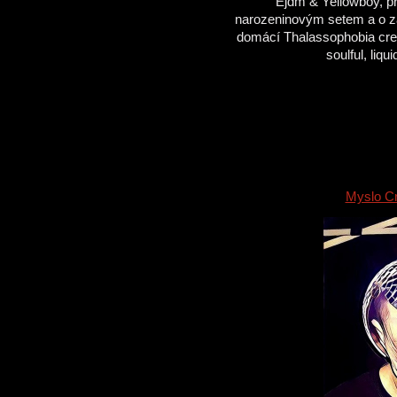
Ejdm & Yellowboy, př
narozeninovým setem a o záv
domácí Thalassophobia crew
soulful, liq
Myslo C