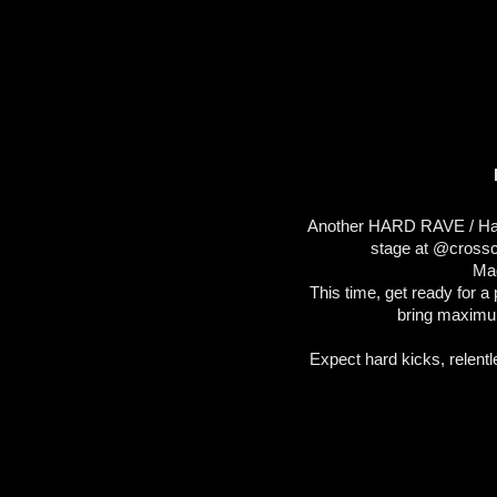
Another HARD RAVE / Hard
stage at @crosscl
Ma
This time, get ready for a 
bring maximum
Expect hard kicks, relentl