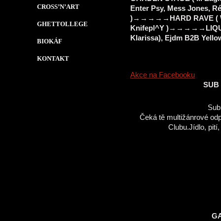
CROSS’N’ART
Enter Psy, Mess Jones, R
)→→→→→HARD RAVE ( Waiss
GHETTOLLEGE
Knifepl^Y )→→→→→LIQUID
Klarissa), Ejdm B2B Yello
BIOKÁF
KONTAKT
Akce na Facebooku
SUB 
Sub 
Čeká tě multižánrové odp
Clubu.Jídlo, pití
G