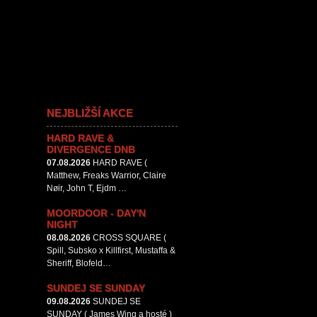
NEJBLIŽŠÍ AKCE
HARD RAVE &
DIVERGENCE DNB
07.08.2026
HARD RAVE (
Matthew, Freaks Warrior, Claire
Nøir, John T, Ejdm …
MOORDOOR - DAY'N
NIGHT
08.08.2026
CROSS SQUARE (
Spill, Subsko x Killfirst, Mustaffa &
Sheriff, Blofeld…
SUNDEJ SE SUNDAY
09.08.2026
SUNDEJ SE
SUNDAY ( James Wing a hosté )