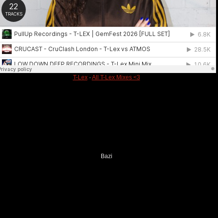
T-Lex
·
All T-Lex Mixes <3
Bazi