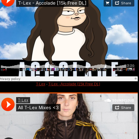
T-Lex
·
T-Lex - Accolade [15k Free DL]