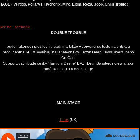
TAGE ( Vertigo, Pollarys, Hydronix, Miro, Ejdm, Réza, Jcop, Chris Tropic )
kce na Facebooku
DOUBLE TROUBLE
bude nakonec i přes letní prázdniny, takže v červenci se těšte na britskou
producentku T-LEX, vydávají na labelech Low Down Deep, BassLayerz, nebo
CruCast
Supportovat jí bude český "Tantrum Desire" BAZI, DrumBassterds crew a také
prďáckou liquid a deep stage
MAIN STAGE
T-Lex
(UK)