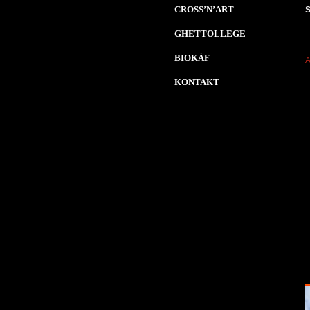
CROSS’N’ART
S
GHETTOLLEGE
BIOKÁF
A
KONTAKT