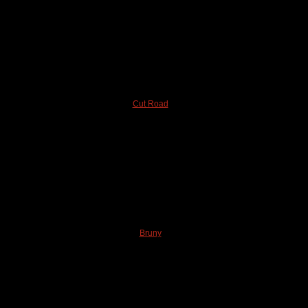
Cut Road
Bruny