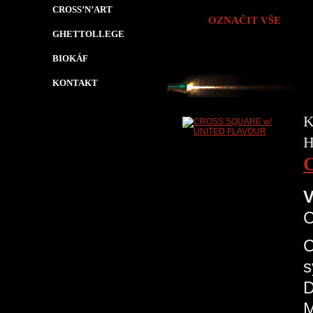
CROSS’N’ART
OZNAČIT VŠE
GHETTOLLEGE
BIOKÁF
KONTAKT
K
H
V
C
s
D
M