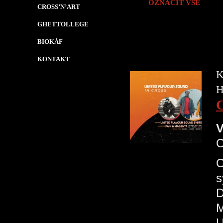
OZNAČIT VŠE
CROSS’N’ART
GHETTOLLEGE
BIOKÁF
KONTAKT
K
H
V
C
s
D
M
U