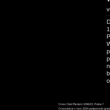
v
D
1
P
W
p
p
n
b
o
Cross Club Plynární 1096/23, Praha 7
Crossclub je v roce 2024 podporován grant