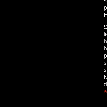
s
p
H
S
l
h
h
p
s
s
N
d
a