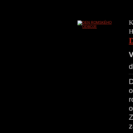
K
H
V
d
D
o
r
o
Z
z