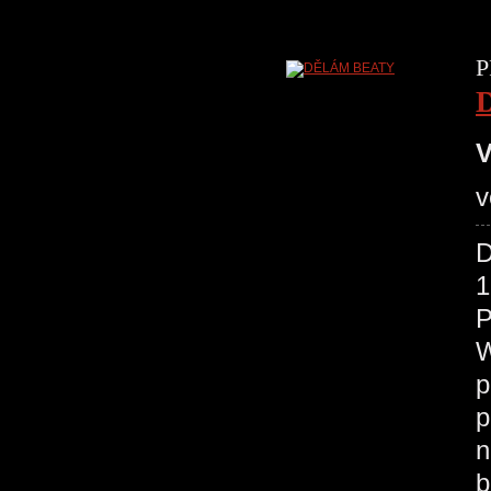
P
V
v
D
1
P
W
p
p
n
b