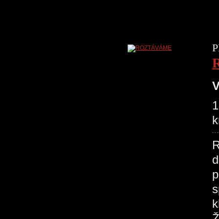
P
V
1
k
R
d
p
s
k
Ž