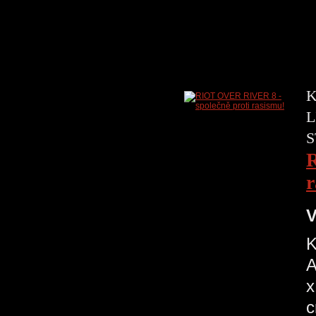
K
L
S
R
r
V
K
A
x
c