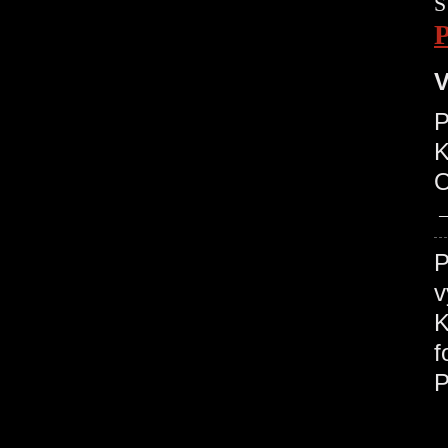
S
V
P
O
P
v
K