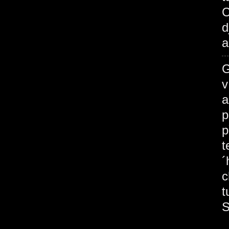
C
d
a
G
v
a
p
p
t
´
c
t
S