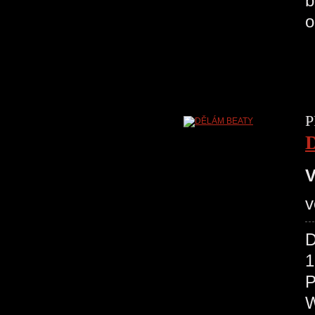
b
o
P
V
v
D
1
P
W