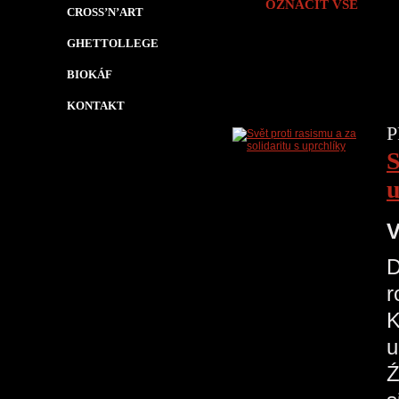
OZNAČIT VŠE
CROSS’N’ART
GHETTOLLEGE
BIOKÁF
KONTAKT
P
S
u
V
D
r
K
u
Ź