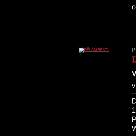
o
P
V
v
D
1
P
W