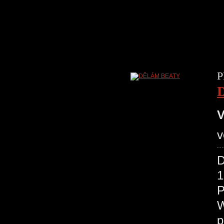
P
V
v
D
1
P
W
p