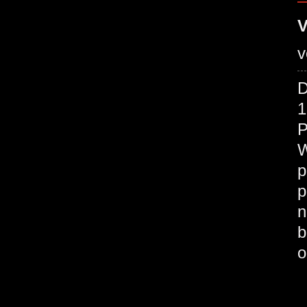
V
v
D
1
P
W
p
p
n
b
o