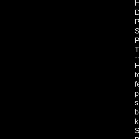
H
D
P
S
P
T
F
t
f
p
s
b
k
S