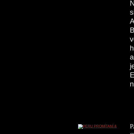
N
s
A
B
v
h
a
j
E
P