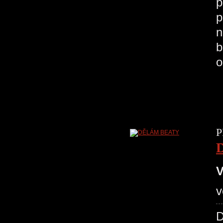
p
p
n
b
o
P
V
v
D