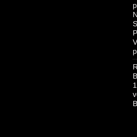
p
N
S
P
V
p
R
B
1
v