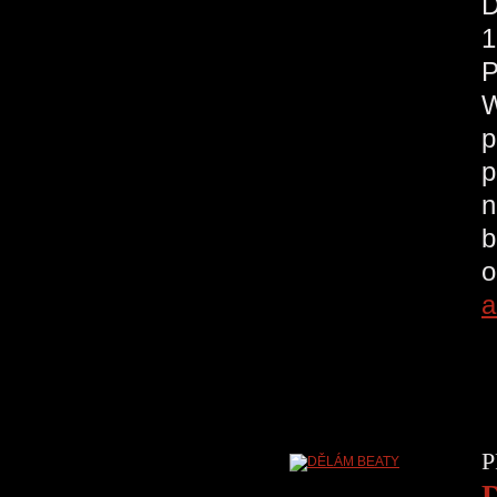
D
1
P
W
p
p
n
b
o
a
P