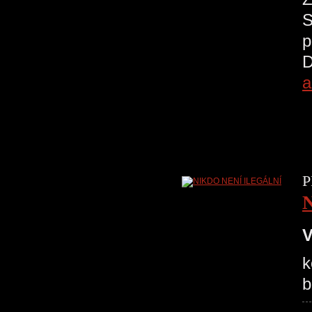
S
p
D
a
P
V
k
b