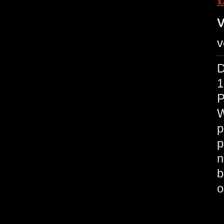
V
v
D
1
P
W
p
p
n
b
o