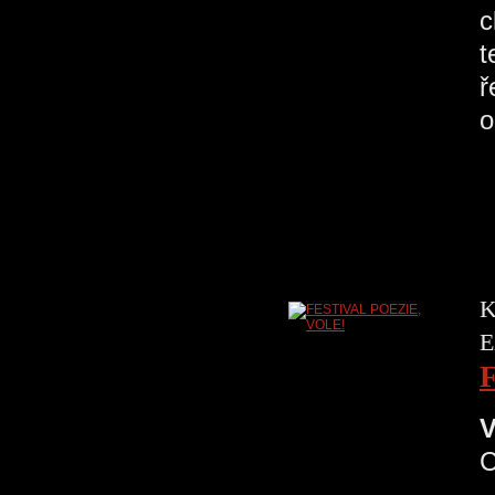
c
t
ř
o
K
E
V