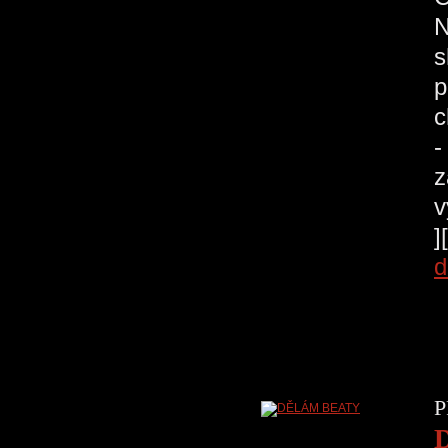
N
s
p
c
-
z
v
]
d
P