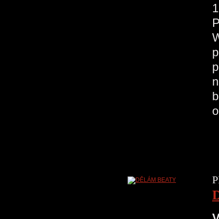
1
P
W
p
p
n
b
o
P
V