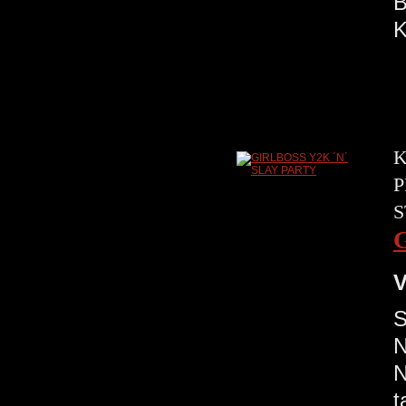
B
K
K
P
S
V
S
N
N
t