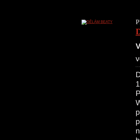
P
V
v
D
1
P
W
p
p
n