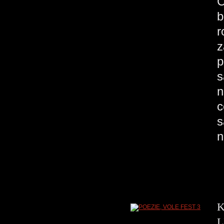
C
b
r
z
p
s
n
c
s
n
K
L