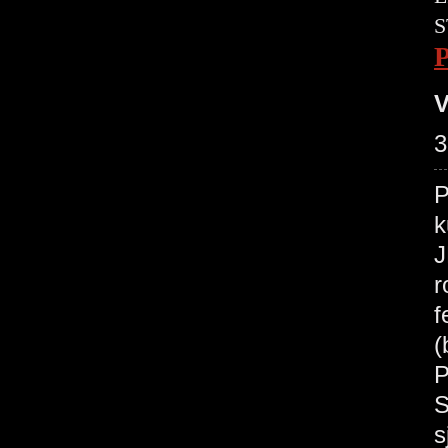
S
V
3
P
k
J
r
f
(
P
S
s