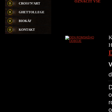
OZNAČIT VŠE
CROSS’N’ART
GHETTOLLEGE
BIOKÁF
KONTAKT
K
H
V
d
D
o
r
o