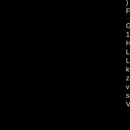
F
1
H
L
L
k
z
v
s
V