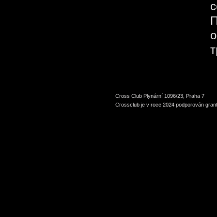
с
П
о
т
Cross Club Plynární 1096/23, Praha 7
Crossclub je v roce 2024 podporován grant