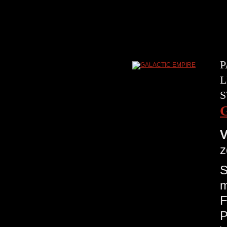
P
L
S
V
z
S
m
F
P