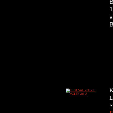
B
1
v
K
L
S