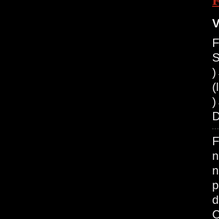
V
F
S
(
)
D
F
n
n
p
d
C