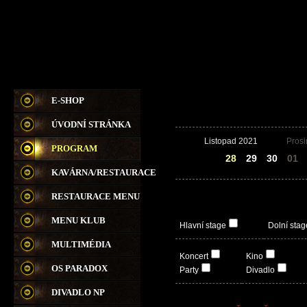
E-SHOP
ÚVODNÍ STRÁNKA
Listopad 2021
Pros
PROGRAM
27
28
29
30
01
KAVÁRNA/RESTAURACE
RESTAURACE MENU
MENU KLUB
Hlavní stage
Dolní stag
MULTIMÉDIA
Koncert
Kino
OS PARADOX
Party
Divadlo
DIVADLO NP