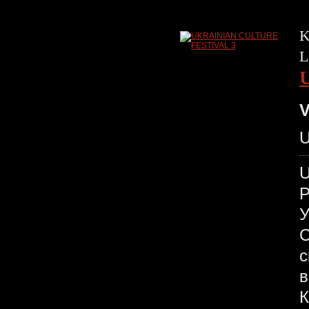
K
L
V
U
У
С
с
в
К