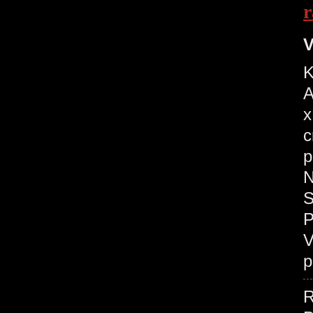
r
V
K
A
x
c
p
N
S
P
V
p
R