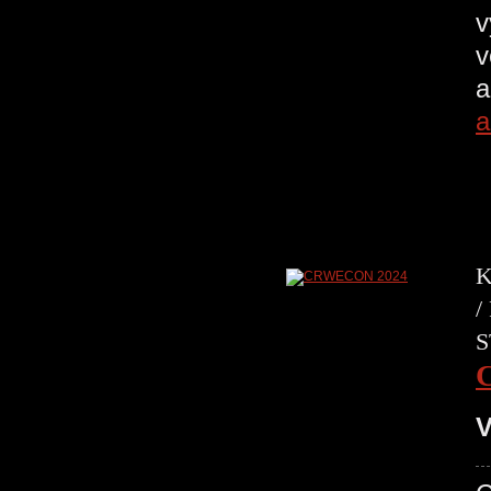
v
v
a
a
K
/
S
V