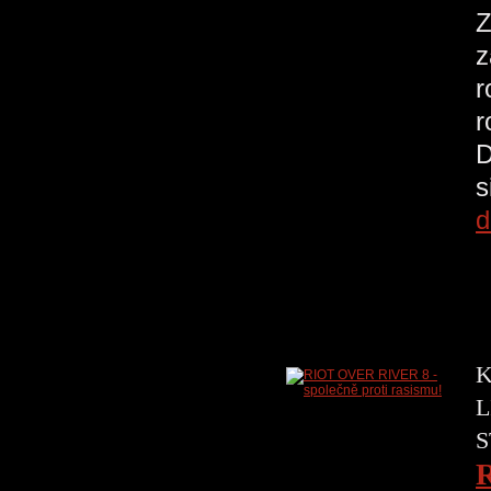
Z
z
r
r
D
s
d
K
L
S
R