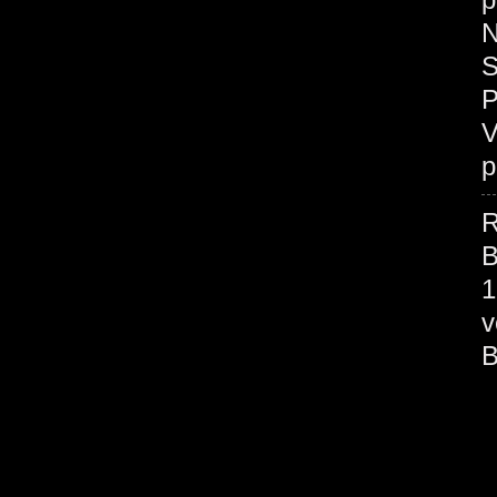
N
S
P
V
p
R
B
1
v