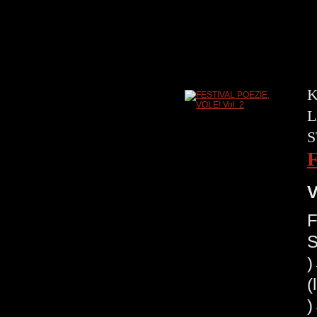
K
L
S
V
F
S
(
)