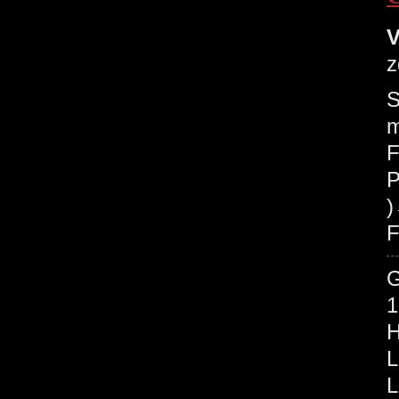
V
z
S
m
F
P
F
1
H
L
L