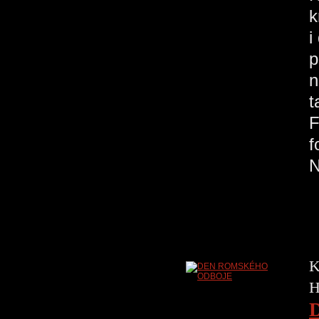
k
i
p
n
t
F
f
K
H