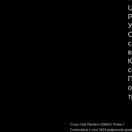
У
С
с
в
К
с
П
о
т
Cross Club Plynární 1096/23, Praha 7
Crossclub je v roce 2024 podporován grant