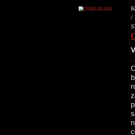
K
/
S
V
C
b
r
z
p
s
n
c