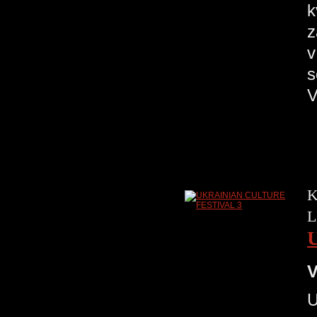
k
z
v
s
V
K
L
V
U