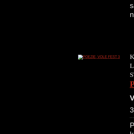
s
n
K
L
S
V
3
P