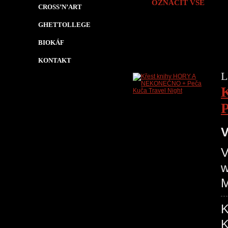
OZNAČIT VŠE
CROSS’N’ART
GHETTOLLEGE
BIOKÁF
KONTAKT
L
P
V
V
w
M
K
K