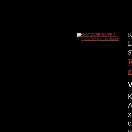
K
L
S
R
r
V
K
A
x
c
p