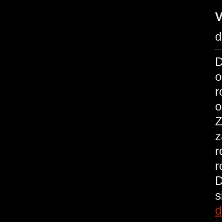
V
d
D
o
r
o
Z
z
r
r
D
s
d