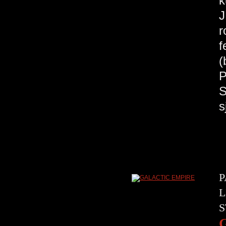
k
J
r
f
(
P
S
s
P
L
S