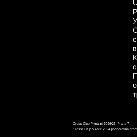
У
С
с
в
К
с
П
о
т
Cross Club Plynární 1096/23, Praha 7
Crossclub je v roce 2024 podporován grant