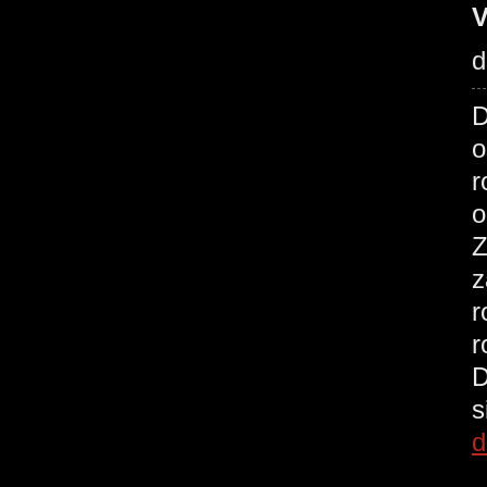
V
d
D
o
r
o
Z
z
r
r
D
s
d