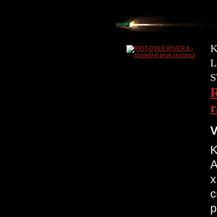
K
L
S
R
r
V
K
A
x
c
p