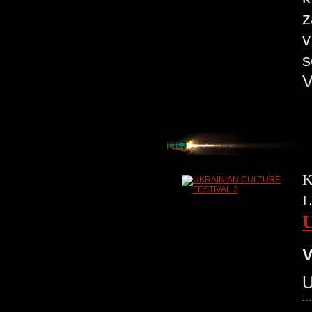
z
v
s
V
K
L
V
U