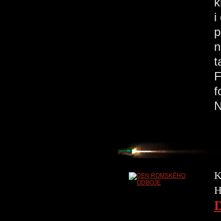
k
i
p
n
t
F
f
K
H