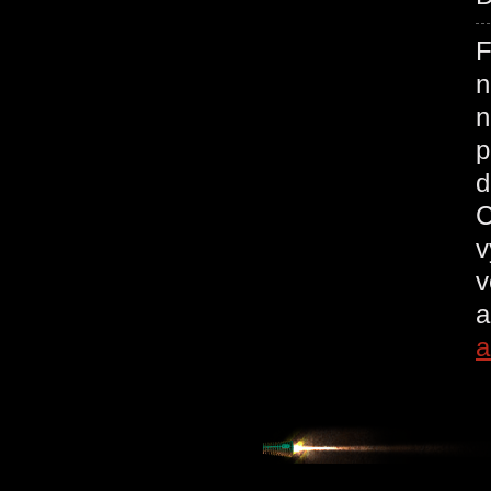
F
n
n
p
d
C
v
v
a
a