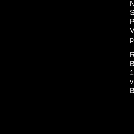
N
S
P
V
p
R
B
1
v