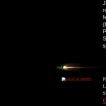
J
r
f
(
P
S
s
P
L
S