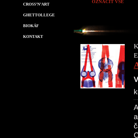
OZNAČIT VŠE
CROSS’N’ART
GHETTOLLEGE
BIOKÁF
KONTAKT
K
E
A
V
k
A
a
č