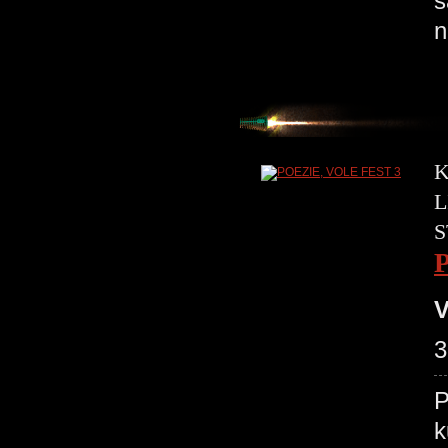
s
n
K
L
S
V
3
P
k