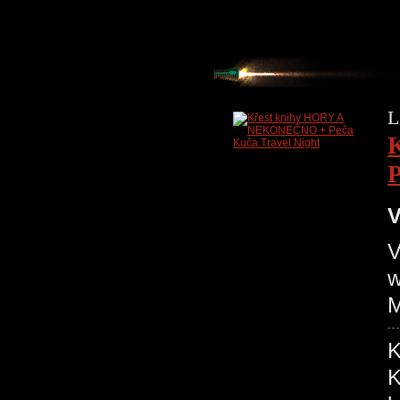
L
P
V
V
w
M
K
K