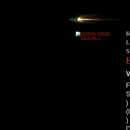
K
L
S
V
F
S
(
)
D