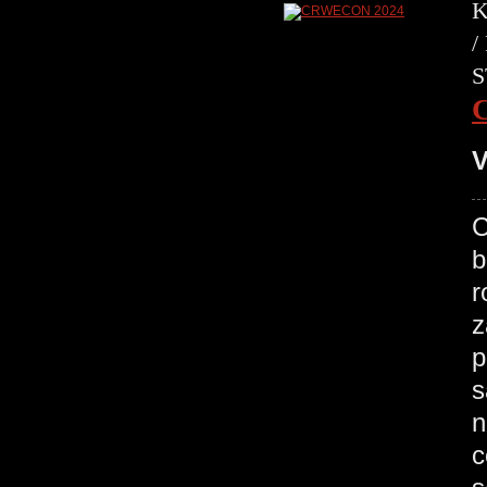
K
/
S
V
C
b
r
z
p
s
n
c