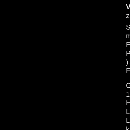
V
z
S
m
F
P
F
1
H
L
L
k