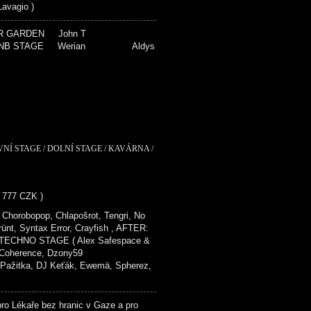
vagio )
BEER GARDEN John T
TAGE Werian Aldys
VNÍ STAGE / DOLNÍ STAGE / KAVÁRNA /
- 777 CZK )
Chorobopop, Chlapošrot, Tengri, No
rünt, Syntax Error, Crayfish , AFTER:
ECHNO STAGE ( Alex Safespace &
, Coherence, Dzony59
tka, DJ Keťák, Ewemä, Spherez,
o Lékaře bez hranic v Gaze a pro