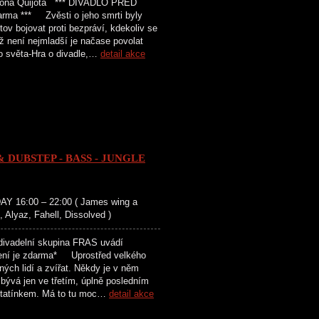
na Quijota *** DIVADLO PŘED
darma *** Zvěsti o jeho smrti byly
ov bojovat proti bezpráví, kdekoliv se
ž není nejmladší je načase povolat
o světa-Hra o divadle,…
detail akce
DUBSTEP - BASS - JUNGLE
 16:00 – 22:00 ( James wing a
Alyaz, Fahell, Dissolved )
delní skupina FRAS uvádí
avení je zdarma* Uprostřed velkého
ých lidí a zvířat. Někdy je v něm
 bývá jen ve třetím, úplně posledním
a tatínkem. Má to tu moc…
detail akce