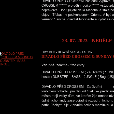
DIVADLO PŘED CROSSEM Poslední výprava Do
CROSSEM ****** pro děti i rodiče ****** vstup z
nepravdivé! Don Quijote de la Mancha je stále hot
objeví. Třebas i v podivuhodném Orientu. A byť u
věrného Sancha, osedlat Rocinante a vydat se d
23. 07. 2023 - NEDĚLE
DIVADLO - HLAVNÍ STAGE / EXTRA:
DIVADLO PŘED CROSSEM & SUNDAY & 
Vstupné:
zdarma / free entry
DIVADLO PŘED CROSSEM ( Za Dveřmi ) SUNDAY
hosté ) DUBSTEP - BASS - JUNGLE ( Bogl (US), 
DIVADLO PŘED CROSSEM Za Dveřmi --- diva
loutkovou pohádku pro děti od 4 let --- předst
města stojí velký dům, ve kterém žije mnoho různ
úplné ticho, jindy zase pořádný rozruch. Ticho tu
patře. Jáchym žije v prvním patře s maminkou 