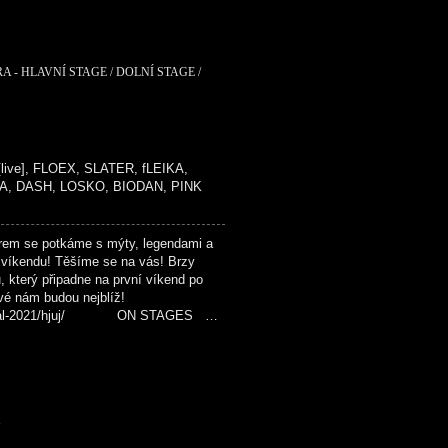
A - HLAVNÍ STAGE / DOLNÍ STAGE /
live], FLOEX, SLATER, fLEIKA,
A, DASH, LOSKO, BIODAN, PINK
em se potkáme s mýty, legendami a
 víkendu! Těšíme se na vás! Brzy
u, který připadne na první víkend po
ové nám budou nejblíž!
-festival-2021/hjuj/ ON STAGES …
K