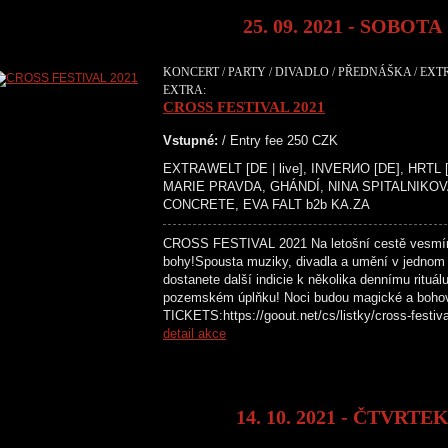
25. 09. 2021 - SOBOTA
KONCERT / PARTY / DIVADLO / PŘEDNÁŠKA / EXTR
EXTRA:
CROSS FESTIVAL 2021
Vstupné:
/ Entry fee 250 CZK
EXTRAWELT [DE | live], INVERИO [DE], HRTL [
MARIE PRAVDA, GHÁNDÍ, NINA SPITALNIKOV
CONCRETE, EVA FALT b2b KA.ZA
CROSS FESTIVAL 2021 Na letošní cestě vesmír
bohy!Spousta muziky, divadla a umění v jednom
dostanete další indicie k několika dennímu rituál
pozemském úplňku! Noci budou magické a boh
TICKETS:https://goout.net/cs/listky/cross
detail akce
14. 10. 2021 - ČTVRTE