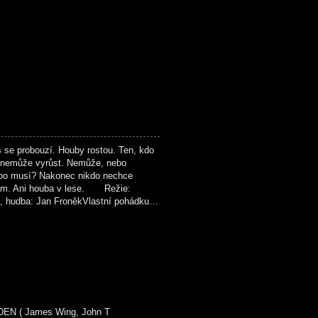
probouzí. Houby rostou. Ten, kdo
ba nemůže vyrůst. Nemůže, nebo
nebo musí? Nakonec nikdo nechce
 sám. Ani houba v lese. Režie:
e, hudba: Jan FroněkVlastní pohádku…
 ( James Wing, John T