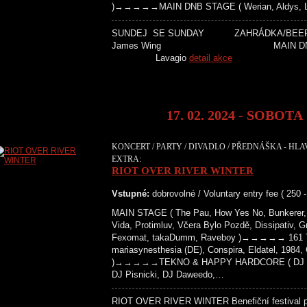
)→→→→→MAIN DNB STAGE ( Werian, Aldys, La
SUNDEJ SE SUNDAY ZAHRÁDKA/
James Wing MAIN DNB S
Lavagio
detail akce
17. 02. 2024 - SOBOTA
KONCERT / PARTY / DIVADLO / PŘEDNÁŠKA - HLA
EXTRA:
RIOT OVER RIVER WINTER
Vstupné:
dobrovolné / Voluntary entry fee ( 250 
MAIN STAGE ( The Pau, How Yes No, Bunkerer, 
Vida, Protimluv, Včera Bylo Pozdě, Dissipativ, G
Fexomat, takaDumm, Raveboy )→→→→→ 161 T
mariasynesthesia (DE), Conspira, Eldatel, 1984
)→→→→→TEKNO & HAPPY HARDCORE ( DJ Paži
DJ Pisnicki, DJ Daweedo,…
RIOT OVER RIVER WINTER Benefiční festival pr