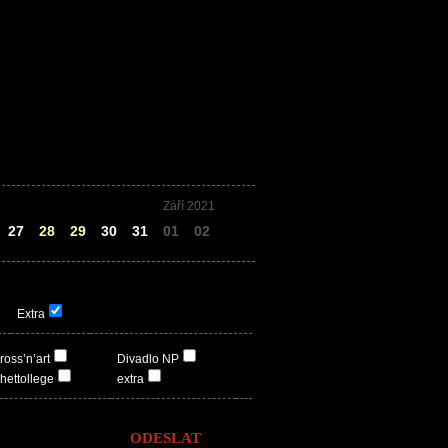
Září 2021
27
28
29
30
31
01
02
Extra
ross’n’art
Divadlo NP
hettollege
extra