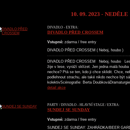
10. 09. 2023 - NEDĚLE
DIVADLO - EXTRA:
DIVADLO PŘED CROSSEM
Vstupné:
zdarma / free entry
DIVADLO PŘED CROSSEM ( Neboj, houbo )
DIVADLO PŘED CROSSEM Neboj, houbo Les se 
žije v lese, vyráží sklízet. Jen jedna malá hou
nechce? Ptá se ten, kdo ji chce sklidit. Chce, 
podlehnout strachu, ale také nikdo nechce být
kolektivScénografie: Berta DoubkováDramaturgi
detail akce
PARTY / DIVADLO - HLAVNÍ STAGE / EXTRA:
SUNDEJ SE SUNDAY
Vstupné:
zdarma / free entry
SUNDEJ SE SUNDAY: ZAHRÁDKA/BEER GARDEN