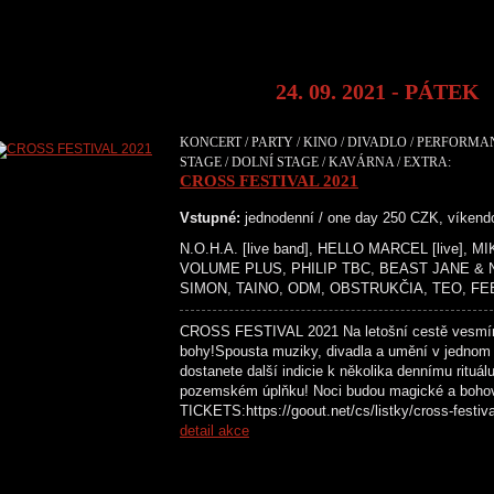
24. 09. 2021 - PÁTEK
KONCERT / PARTY / KINO / DIVADLO / PERFORMA
STAGE / DOLNÍ STAGE / KAVÁRNA / EXTRA:
CROSS FESTIVAL 2021
Vstupné:
jednodenní / one day 250 CZK, víken
N.O.H.A. [live band], HELLO MARCEL [live],
VOLUME PLUS, PHILIP TBC, BEAST JANE &
SIMON, TAINO, ODM, OBSTRUKČIA, TEO, FE
CROSS FESTIVAL 2021 Na letošní cestě vesmír
bohy!Spousta muziky, divadla a umění v jednom
dostanete další indicie k několika dennímu rituál
pozemském úplňku! Noci budou magické a boh
TICKETS:https://goout.net/cs/listky/cross-
detail akce