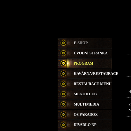
E-SHOP
ÚVODNÍ STRÁNKA
PROGRAM
KAVÁRNA/RESTAURACE
RESTAURACE MENU
H
MENU KLUB
MULTIMÉDIA
K
P
OS PARADOX
DIVADLO NP