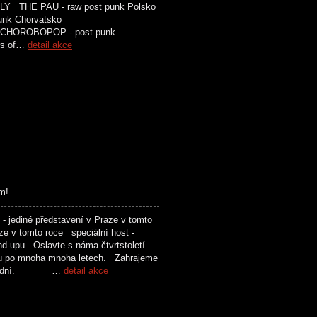
 THE PAU - raw post punk Polsko
t punk Chorvatsko
M CHOROBOPOP - post punk
rs of…
detail akce
m!
 jediné představení v Praze v tomto
aze v tomto roce speciální host -
nd-upu Oslavte s náma čtvrtstoletí
su po mnoha mnoha letech. Zahrajeme
n poslední. …
detail akce