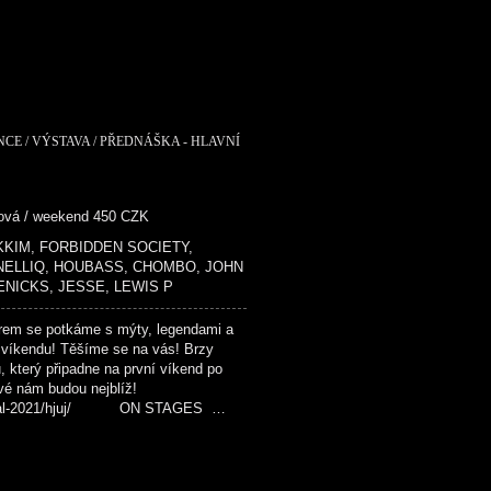
NCE / VÝSTAVA / PŘEDNÁŠKA - HLAVNÍ
dová / weekend 450 CZK
 MIKKIM, FORBIDDEN SOCIETY,
 NELLIQ, HOUBASS, CHOMBO, JOHN
ENICKS, JESSE, LEWIS P
em se potkáme s mýty, legendami a
 víkendu! Těšíme se na vás! Brzy
u, který připadne na první víkend po
ové nám budou nejblíž!
festival-2021/hjuj/ ON STAGES …