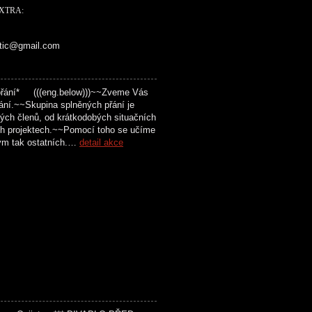
EXTRA:
ttic@gmail.com
přání* (((eng.below)))~~Zveme Vás
ání.~~Skupina splněných přání je
svých členů, od krátkodobých situačních
ch projektech.~~Pomocí toho se učíme
vým tak ostatních.…
detail akce