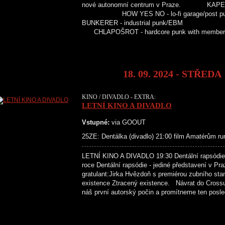
nové autonomní centrum v Praze. KAPELY
HOW YES NO - lo-fi garage/pos
BUNKERER - industrial punk/EB
CHLAPOŠROT - hardcore punk with membe
18. 09. 2024 - STŘEDA
KINO / DIVADLO - EXTRA:
LETNÍ KINO A DIVADLO
Vstupné:
via GOOUT
25ZE: Dentálka (divadlo) 21:00 film Amatérům ru
LETNÍ KINO A DIVADLO 19:30 Dentální rapsódie -
roce Dentální rapsódie - jediné představení v Pr
gratulant:Jirka Hvězdoň s premiérou zubního sta
existence Ztracený existence. Návrat do Cros
náš první autorský počin a promítneme te