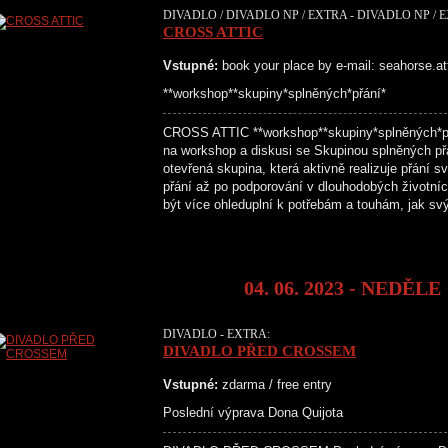
DIVADLO / DIVADLO NP / EXTRA - DIVADLO NP / 
CROSS ATTIC
Vstupné:
book your place by e-mail: seahorse.a
**workshop**skupiny*splněných*přání*
CROSS ATTIC **workshop**skupiny*splněných*
na workshop a diskusi se Skupinou splněných př
otevřená skupina, která aktivně realizuje přání 
přání až po podporování v dlouhodobých životní
být více ohleduplní k potřebám a touhám, jak s
04. 06. 2023 - NEDĚLE
DIVADLO - EXTRA:
DIVADLO PŘED CROSSEM
Vstupné:
zdarma / free entry
Poslední výprava Dona Quijota