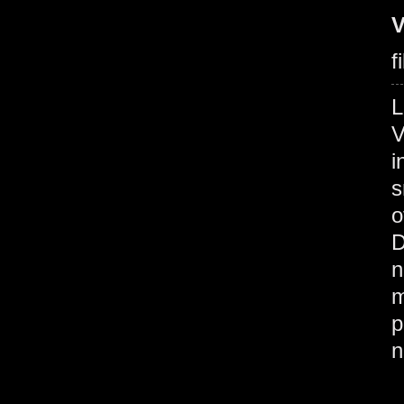
V
f
V
i
s
o
D
n
m
p
n