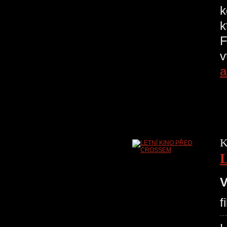
k
k
F
v
a
K
V
f