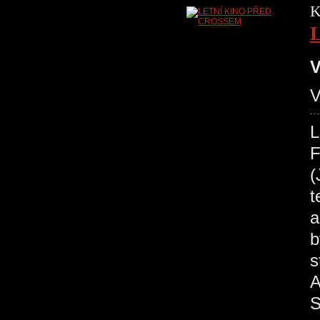
K
V
V
L
F
(
t
a
b
s
A
S