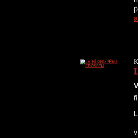
p
a
K
V
f
L
A
v