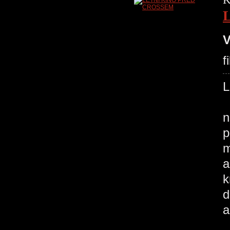
V
f
L
S
n
p
m
a
k
d
a