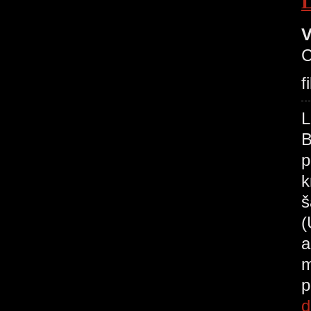
V
C
f
B
p
k
š
(
a
m
p
d