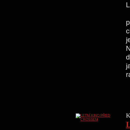
H
p
c
j
N
d
j
r
K