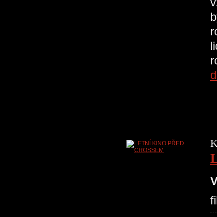
v
b
r
l
r
d
K
V
f