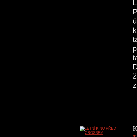
P
ú
k
t
p
t
D
ž
K