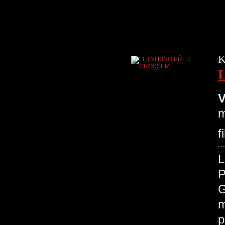
K
V
m
f
P
G
m
p