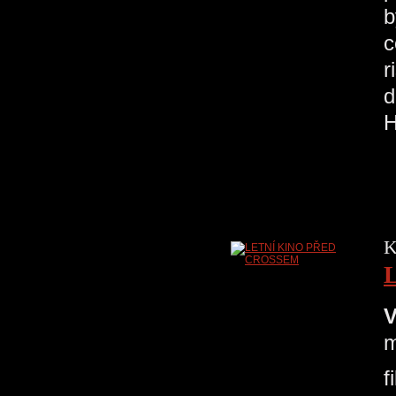
b
c
r
d
K
V
m
f