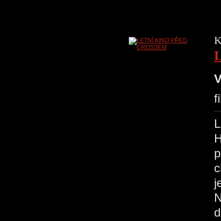
K
V
f
H
p
c
j
N
d