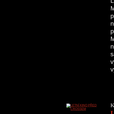
M
p
n
p
M
n
s
v
K