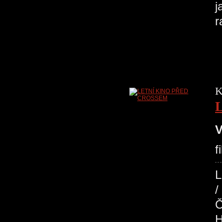
j
r
K
V
f
Č
H