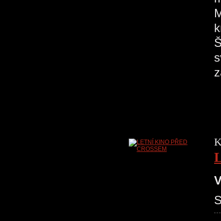
M
k
Š
s
z
K
V
S