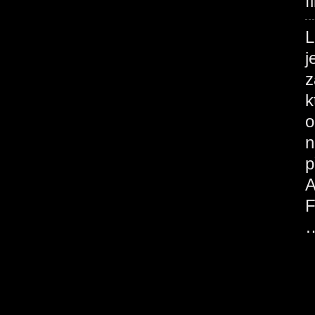
f
j
z
k
o
n
p
A
F