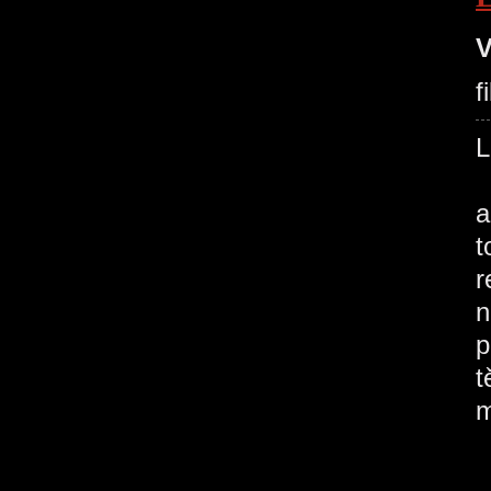
V
f
N
a
t
r
n
p
t
m