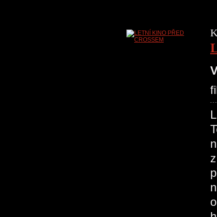
K
V
f
T
n
z
p
n
o
h