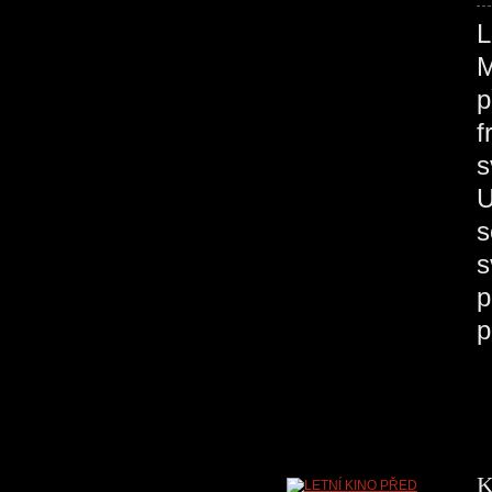
M
p
f
s
U
s
s
p
p
K