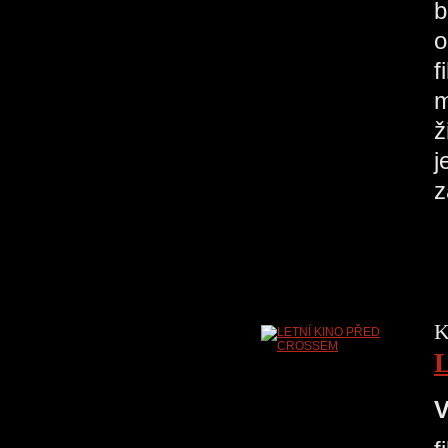
b
o
f
m
ž
j
K
V