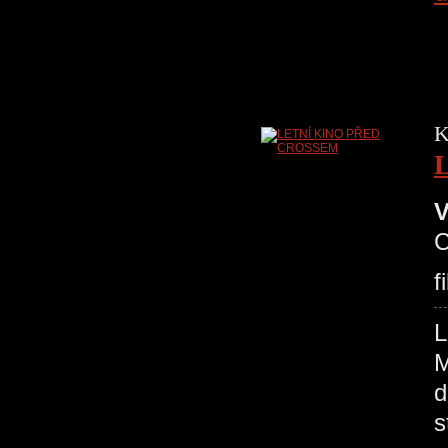
K
V
C
f
L
M
d
s