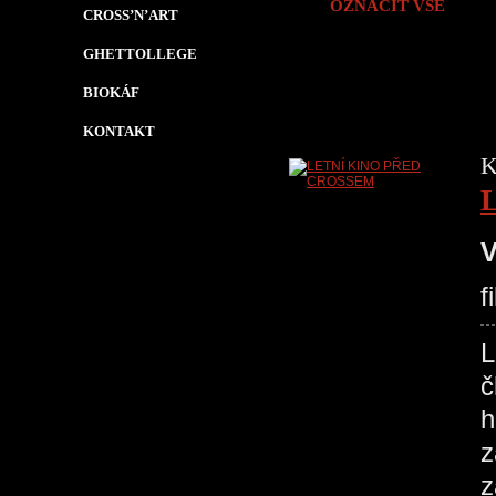
OZNAČIT VŠE
CROSS’N’ART
GHETTOLLEGE
BIOKÁF
KONTAKT
K
V
f
č
h
z
z