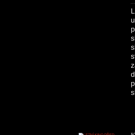
u
p
s
s
s
z
d
p
K