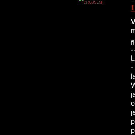
V
m
f
L
-
l
W
j
o
j
p
p