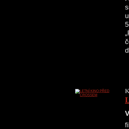
s
u
5
„
č
d
K
V
f