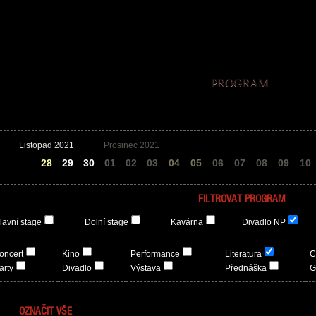
PROGRAM
Listopad 2021
Prosinec 2021
27
28
29
30
01
02
03
04
05
06
07
08
09
10
FILTROVAT PROGRAM
lavní stage
Dolní stage
Kavárna
Divadlo NP
oncert
Kino
Performance
Literatura
C
arty
Divadlo
Výstava
Přednáška
G
OZNAČIT VŠE