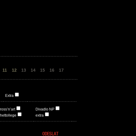
11
12
13
14
15
16
17
Extra
ross’n’art
Divadlo NP
hettollege
extra