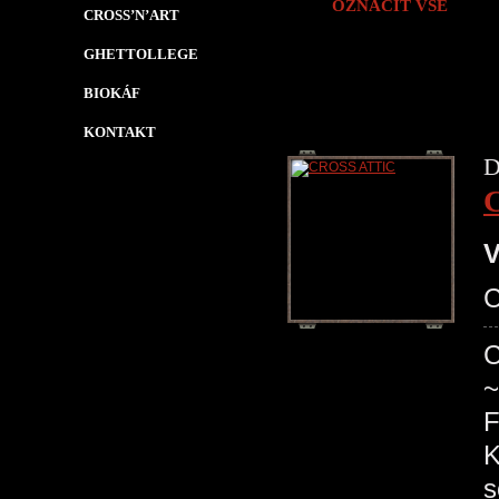
OZNAČIT VŠE
CROSS’N’ART
GHETTOLLEGE
BIOKÁF
KONTAKT
D
V
C
C
~
F
K
s