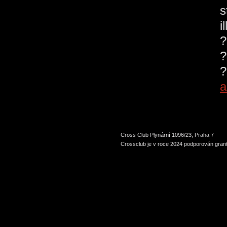
s
i
?
?
?
a
Cross Club Plynární 1096/23, Praha 7
Crossclub je v roce 2024 podporován grant