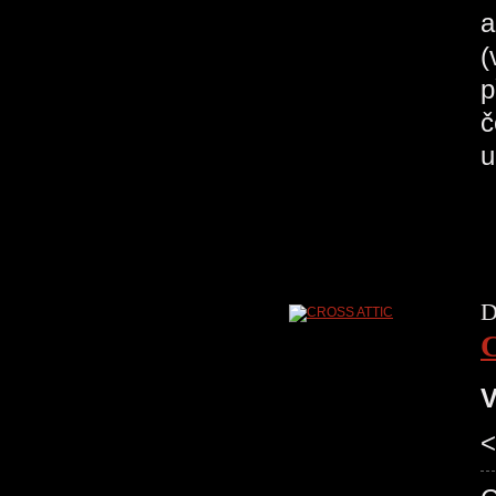
a
(
p
č
u
D
V
<