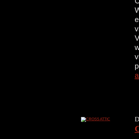
C
W
e
v
V
wh
v
p
a
D