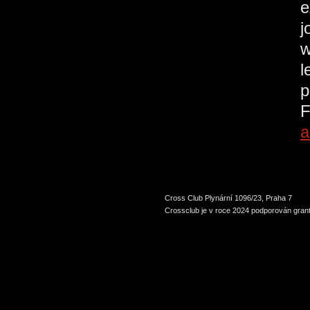
e
j
w
l
p
F
a
Cross Club Plynární 1096/23, Praha 7
Crossclub je v roce 2024 podporován grant