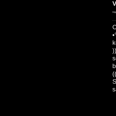
V
˜
C
•
k
)
s
b
(
S
s