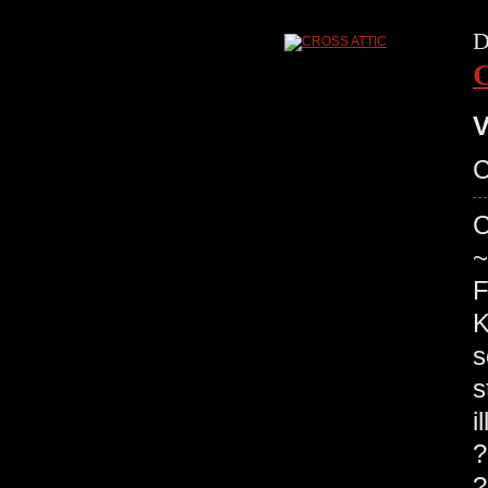
D
V
C
C
~
F
K
s
s
i
?
?