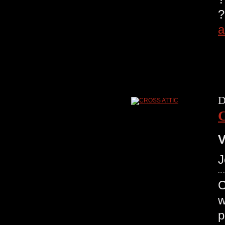
?
a
D
V
J
C
w
p