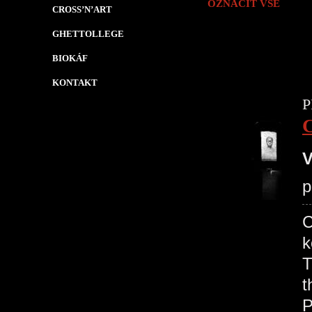
OZNAČIT VŠE
CROSS’N’ART
GHETTOLLEGE
BIOKÁF
KONTAKT
P
V
p
C
k
T
t