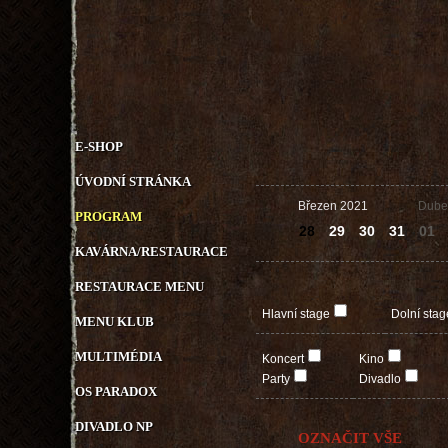
E-SHOP
ÚVODNÍ STRÁNKA
Březen 2021
Dube
PROGRAM
28
29
30
31
01
KAVÁRNA/RESTAURACE
RESTAURACE MENU
Hlavní stage
Dolní stag
MENU KLUB
MULTIMÉDIA
Koncert
Kino
Party
Divadlo
OS PARADOX
DIVADLO NP
OZNAČIT VŠE