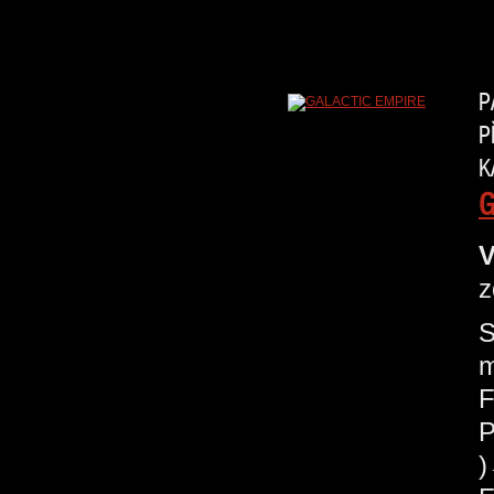
P
P
K
G
V
z
S
m
F
P