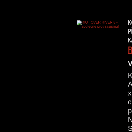
K
P
K
R
V
K
A
x
c
p
N
S