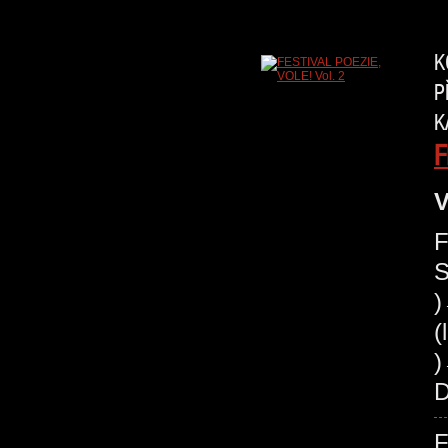
K
P
K
F
V
F
S
(
)
D
F