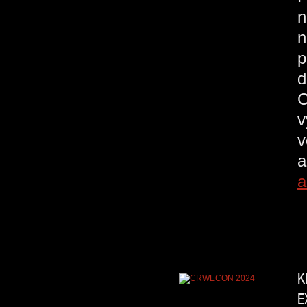
n
n
p
d
C
v
v
a
a
K
E