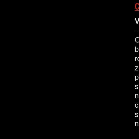
V
C
b
r
z
p
s
n
c
s
n