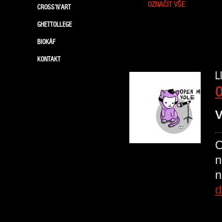
OZNAČIT VŠE
CROSS’N’ART
GHETTOLLEGE
BIOKÁF
KONTAKT
L
O
V
O
n
d