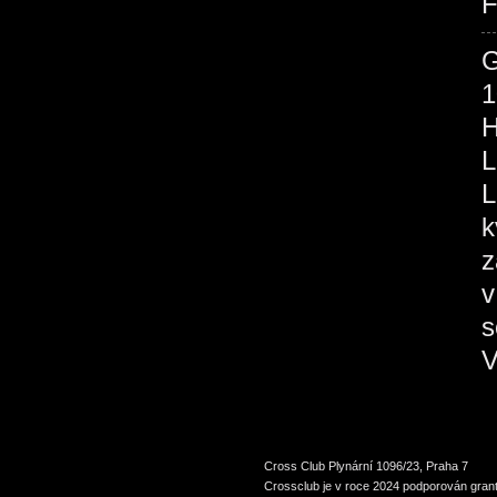
F
1
H
L
L
k
z
v
s
V
Cross Club Plynární 1096/23, Praha 7
Crossclub je v roce 2024 podporován grant