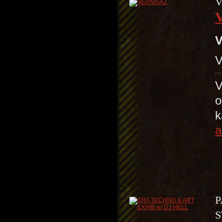
V
V
V
V
o
k
a
P
S