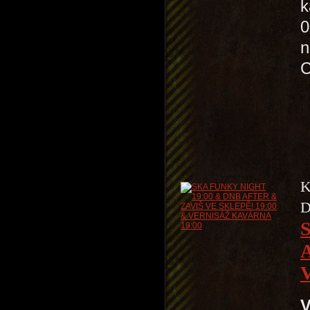
k
0
n
K
D
V