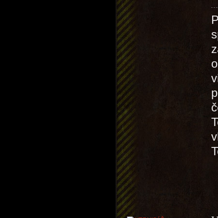
P
s
z
o
v
p
č
T
v