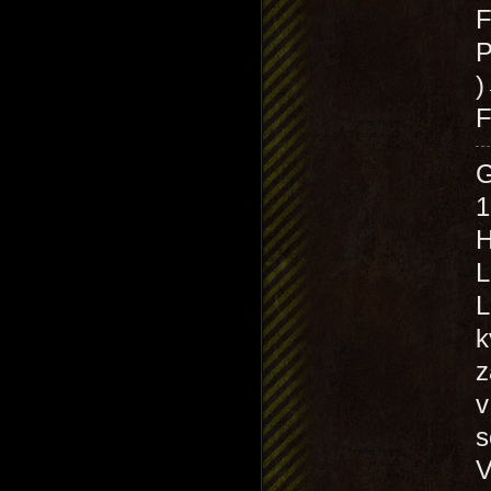
F
P
F
1
H
L
L
k
z
v
s
V