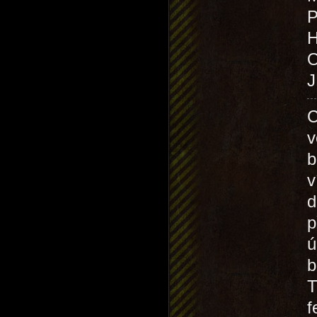
P
O
J
C
v
b
v
d
p
ú
b
T