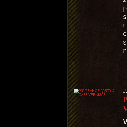
p
s
n
c
s
n
P
V