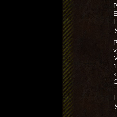
P
H
l
P
v
M
1
H
l