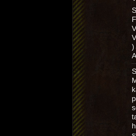
S
V
V
A
M
k
p
s
t
h
s