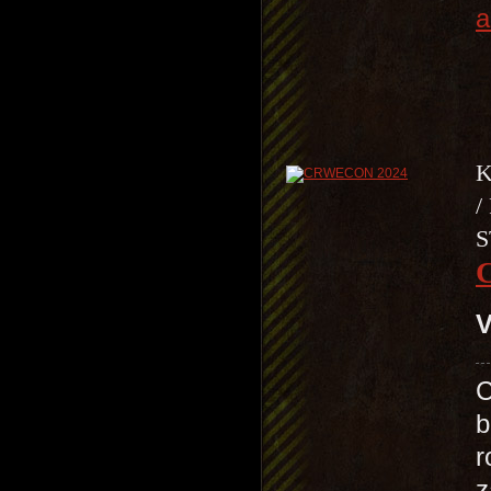
a
K
/
S
V
C
b
r
z