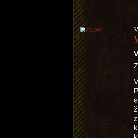
V
V
Z
V
P
e
ž
z
k
k