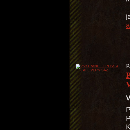
S
j
a
P
V
P
K