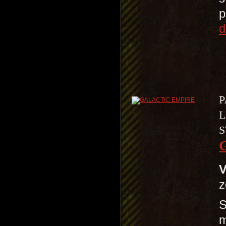
p
d
P
L
S
V
z
S
m