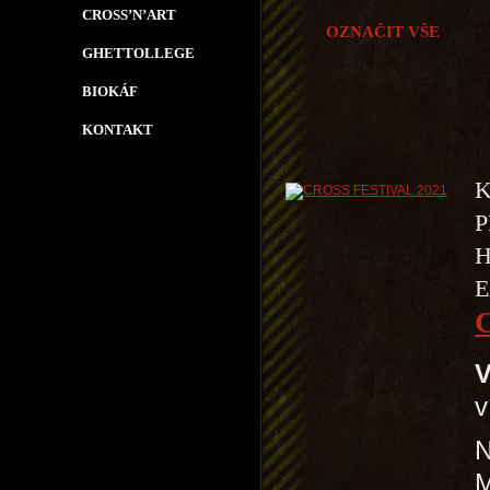
CROSS’N’ART
OZNAČIT VŠE
GHETTOLLEGE
BIOKÁF
KONTAKT
K
P
H
E
V
v
N