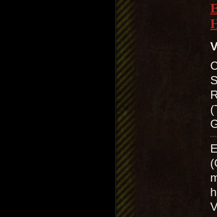
V
C
S
R
(
G
E
(
m
h
V