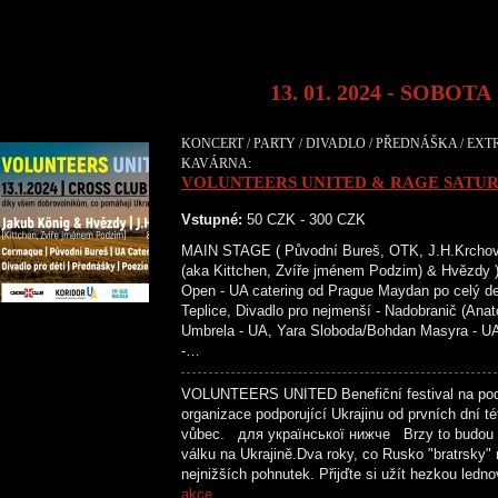
13. 01. 2024 - SOBOTA
KONCERT / PARTY / DIVADLO / PŘEDNÁŠKA / EXTR
KAVÁRNA:
VOLUNTEERS UNITED & RAGE SATU
Vstupné:
50 CZK - 300 CZK
MAIN STAGE ( Původní Bureš, OTK, J.H.Krchovs
(aka Kittchen, Zvíře jménem Podzim) & H
Open - UA catering od Prague Maydan po celý de
Teplice, Divadlo pro nejmenší - Nadobranič (Ana
Umbrela - UA, Yara Sloboda/Bohdan Masyra - UA
-…
VOLUNTEERS UNITED Benefiční festival na podp
organizace podporující Ukrajinu od prvních dní t
vůbec. для української нижче Brzy to budou dv
válku na Ukrajině.Dva roky, co Rusko "bratrsky" 
nejnižších pohnutek. Přijďte si užít hezkou le
akce