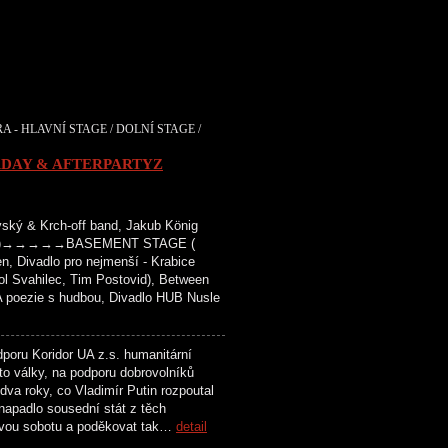
A - HLAVNÍ STAGE / DOLNÍ STAGE /
RDAY & AFTERPARTYZ
ký & Krch-off band, Jakub König
vězdy )→→→→→BASEMENT STAGE (
n, Divadlo pro nejmenší - Krabice
tol Svahilec, Tim Postovid), Between
 poezie s hudbou, Divadlo HUB Nusle
oru Koridor UA z.s. humanitární
éto války, na podporu dobrovolníků
a roky, co Vladimír Putin rozpoutal
napadlo sousední stát z těch
dnovou sobotu a poděkovat tak…
detail