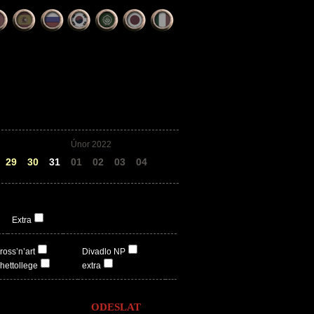
Únor 2022
29
30
31
01
02
03
04
Extra
ross’n’art
Divadlo NP
hettollege
extra