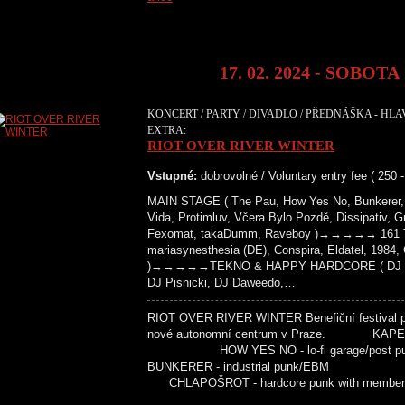
17. 02. 2024 - SOBOTA
KONCERT / PARTY / DIVADLO / PŘEDNÁŠKA - HLA
EXTRA:
RIOT OVER RIVER WINTER
Vstupné:
dobrovolné / Voluntary entry fee ( 250 
MAIN STAGE ( The Pau, How Yes No, Bunkerer, 
Vida, Protimluv, Včera Bylo Pozdě, Dissipativ, G
Fexomat, takaDumm, Raveboy )→→→→→ 161 T
mariasynesthesia (DE), Conspira, Eldatel, 1984
)→→→→→TEKNO & HAPPY HARDCORE ( DJ Paži
DJ Pisnicki, DJ Daweedo,…
RIOT OVER RIVER WINTER Benefiční festival pr
nové autonomní centrum v Praze. KAPELY
HOW YES NO - lo-fi garage/pos
BUNKERER - industrial punk/EB
CHLAPOŠROT - hardcore punk with membe