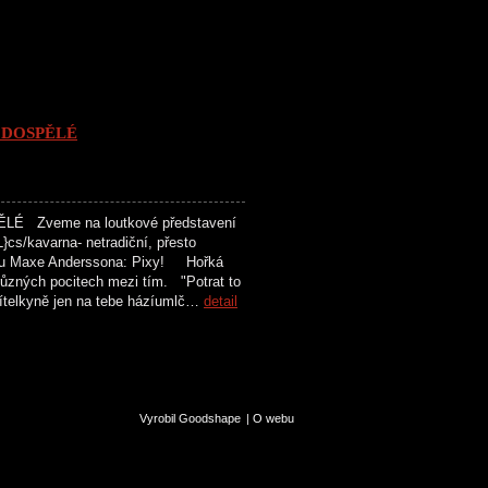
 DOSPĚLÉ
 Zveme na loutkové představení
cs/kavarna- netradiční, přesto
iksu Maxe Anderssona: Pixy! Hořká
ůzných pocitech mezi tím. "Potrat to
přítelkyně jen na tebe házíumlč…
detail
Vyrobil Goodshape
|
O webu