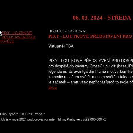
06. 03. 2024 - STŘEDA
DIVADLO - KAVÁRNA:
PIXY - LOUTKOVÉ PŘEDSTAVENÍ PRO
Vstupné:
TBA
PIXY - LOUTKOVÉ PŘEDSTAVENÍ PRO DOSPĚLÉ
pro dospělé do kávarny CrossClubu viz {baseURL}
legendární, až avantgardní hru na motivy kom
komedie o našem světě, o onom světě a taky o r
je začátek – smrt však nepřicházíproč to tvoje 
akce
Club Plynární 1096/23, Praha 7
lub je v roce 2024 podporován grantem hl. m. Prahy ve výši 2.000.000 Kč