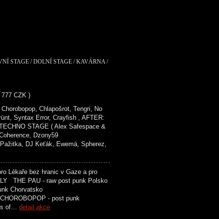
VNÍ STAGE / DOLNÍ STAGE / KAVÁRNA /
- 777 CZK )
Chorobopop, Chlapošrot, Tengri, No
rünt, Syntax Error, Crayfish , AFTER:
ECHNO STAGE ( Alex Safespace &
, Coherence, Dzony59
tka, DJ Keťák, Ewemä, Spherez,
o Lékaře bez hranic v Gaze a pro
 THE PAU - raw post punk Polsko
t punk Chorvatsko
M CHOROBOPOP - post punk
rs of…
detail akce