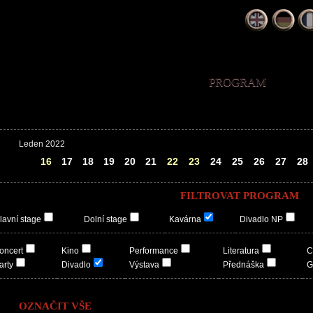
PROGRAM
Leden 2022
15
16
17
18
19
20
21
22
23
24
25
26
27
28
FILTROVAT PROGRAM
lavní stage
Dolní stage
Kavárna
Divadlo NP
oncert
Kino
Performance
Literatura
C
arty
Divadlo
Výstava
Přednáška
G
OZNAČIT VŠE