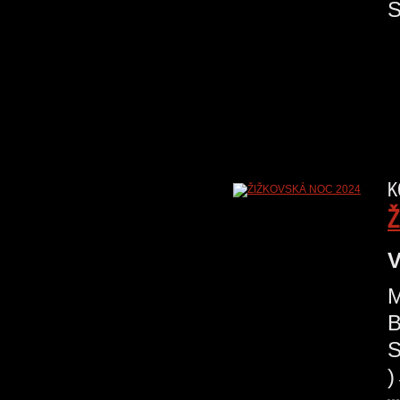
K
Ž
V
M
B
S
)