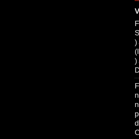
V
F
S
(
)
D
F
n
n
p
d
C