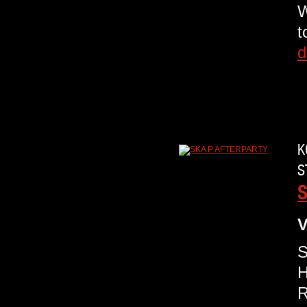
W
t
d
K
S
S
V
S
H
R