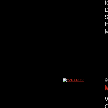
f
S
M
K
V
C