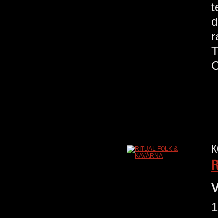
t
d
r
T
C
K
R
V
1