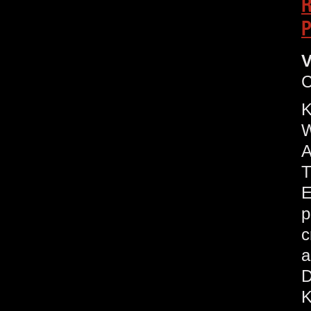
R
P
V
C
K
W
A
T
E
p
c
a
D
K