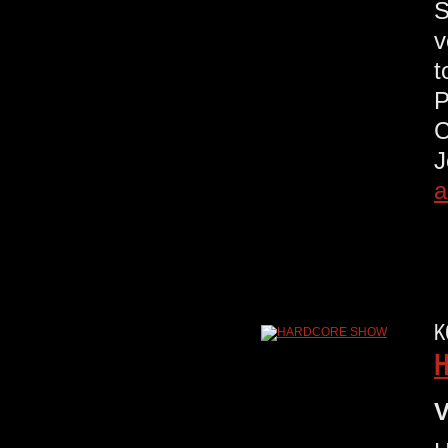
S
v
t
a
K
V