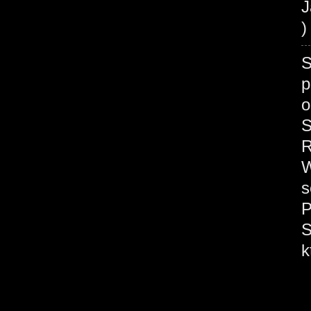
J
)
S
p
o
S
R
W
s
P
S
k