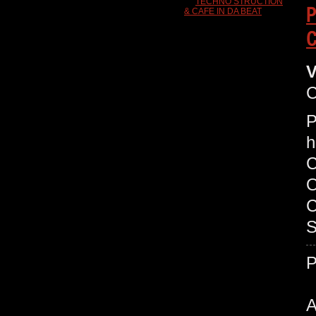
P
C
V
C
P
h
O
C
S
A