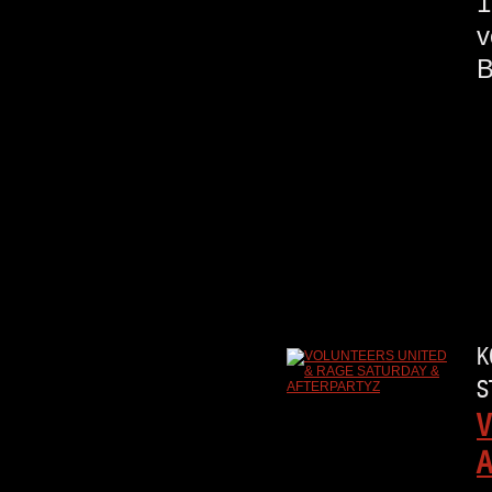
1
v
K
S
V
A