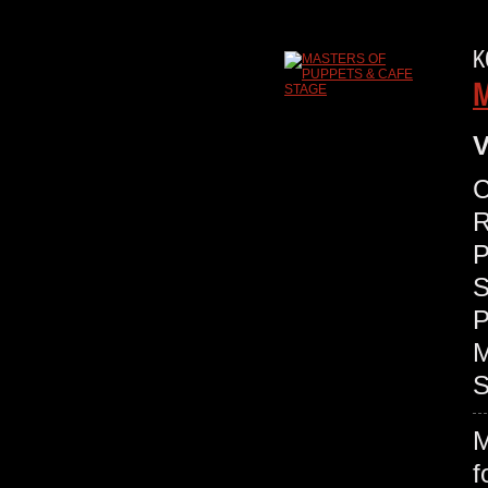
K
M
V
C
R
P
S
P
M
S
M
f