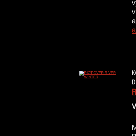
v
v
a
a
K
D
R
V
-
M