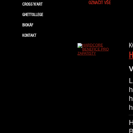
OZNAČIT VŠE
CROSS’N’ART
GHETTOLLEGE
BIOKÁF
KONTAKT
K
H
V
L
h
h
h
B