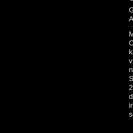
G
A
M
O
k
v
n
S
2
d
i
s