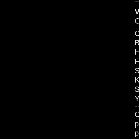
V
C
C
B
H
F
S
K
S
Y
O
p
p