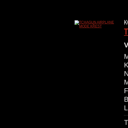
K
T
V
M
K
N
M
F
B
L