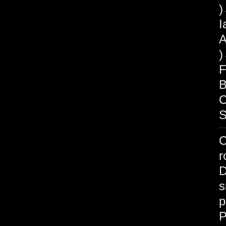
I
A
F
B
C
S
C
r
D
s
p