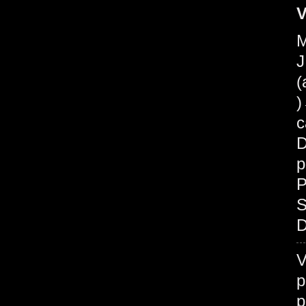
V
M
J
(
c
D
p
P
S
D
V
p
p