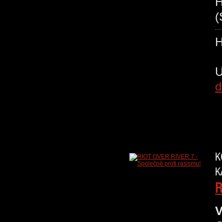
H
(
d
K
K
R
V