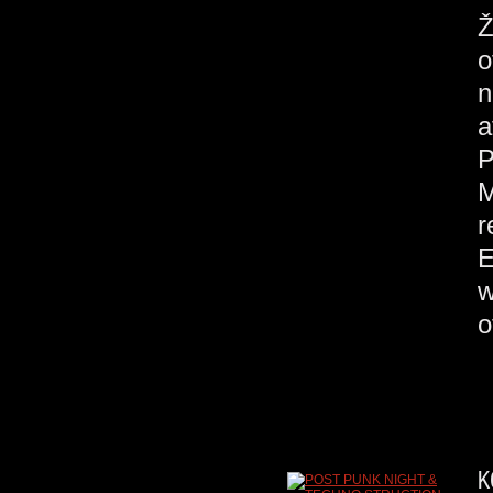
Ž
o
n
a
M
r
E
w
o
K