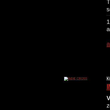
T
s
a
K
I
V
z