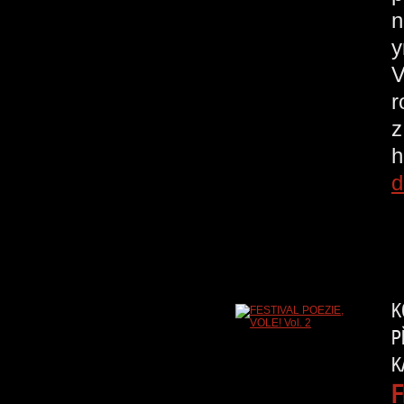
n
у
V
r
z
h
d
K
P
K
F