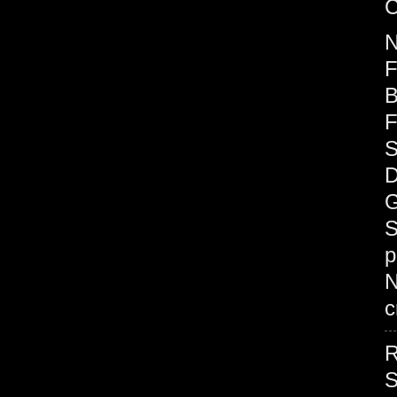
C
F
B
F
S
D
G
S
p
c
R
S