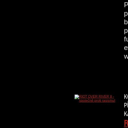
P
p
b
p
f
e
w
K
P
K
R