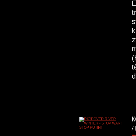
E
t
s
k
z
m
(
t
d
K
/