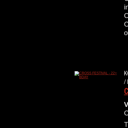
C
K
/
C
V
C
T