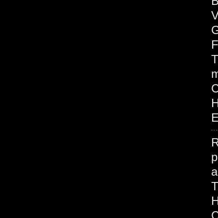
B
V
G
F
T
m
H
E
R
p
H