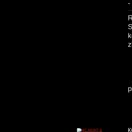
-
R
S
k
z
K