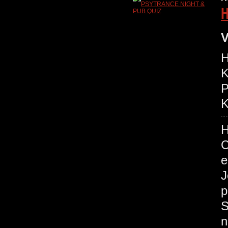
H
V
H
K
P
K
H
C
e
J
p
S
n