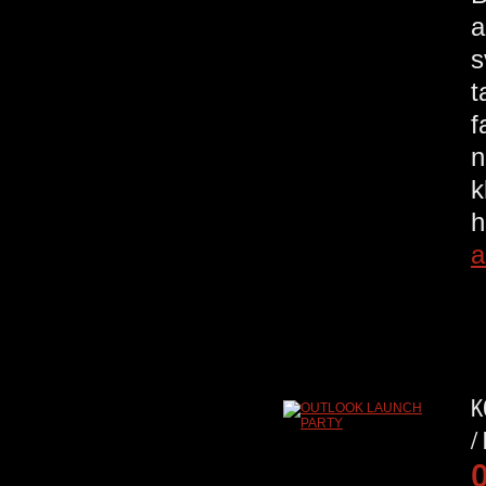
a
s
t
f
n
h
a
K
/
O