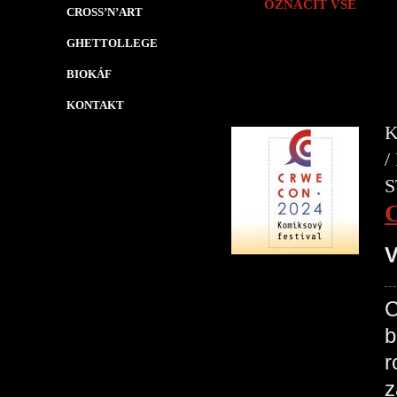
OZNAČIT VŠE
CROSS’N’ART
GHETTOLLEGE
BIOKÁF
KONTAKT
K
/
S
V
C
b
r
z