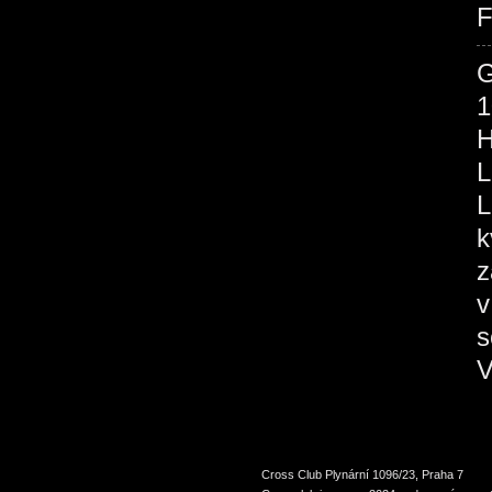
F
1
H
L
L
k
z
v
s
V
Cross Club Plynární 1096/23, Praha 7