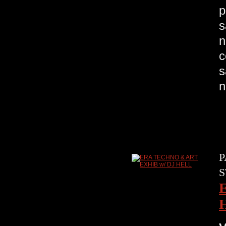
p
s
n
c
s
n
P
S