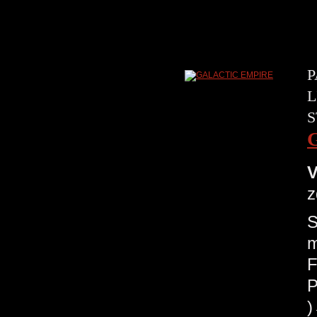
P
L
S
V
z
S
m
F
P