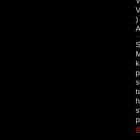
V
V
A
M
k
p
s
t
h
s
p
d