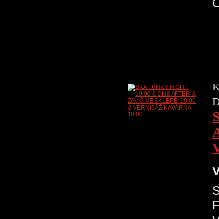
K
D
V
S