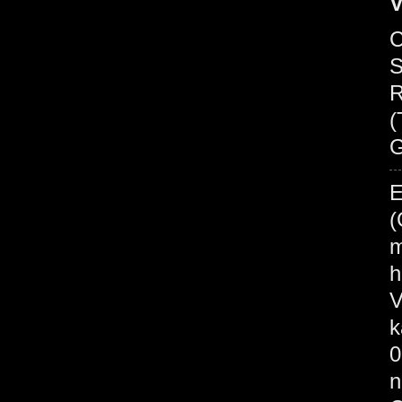
V
C
S
R
(
G
E
(
m
h
V
k
0
n