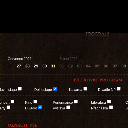
PROGRAM
Červenec 2021
Srpen 2021
26
27
28
29
30
31
01
02
03
04
05
06
07
08
FILTROVAT PROGRAM
lavní stage
Dolní stage
Kavárna
Divadlo NP
oncert
Kino
Performance
Literatura
C
arty
Divadlo
Výstava
Přednáška
G
OZNAČIT VŠE