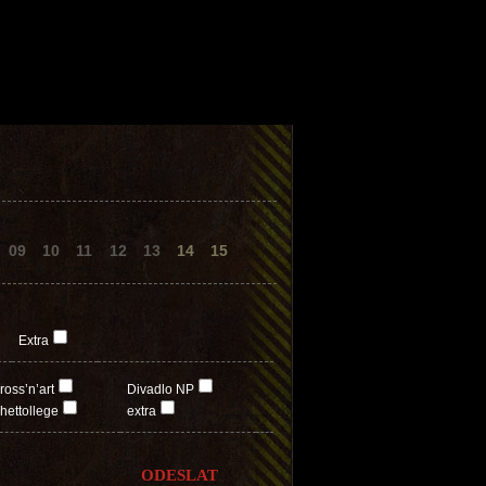
09
10
11
12
13
14
15
Extra
ross’n’art
Divadlo NP
hettollege
extra