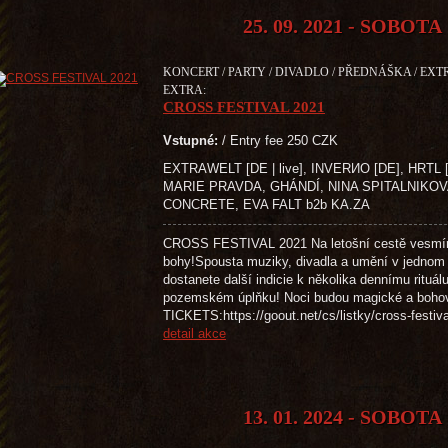
25. 09. 2021 - SOBOTA
KONCERT / PARTY / DIVADLO / PŘEDNÁŠKA / EXTR
EXTRA:
CROSS FESTIVAL 2021
Vstupné:
/ Entry fee 250 CZK
EXTRAWELT [DE | live], INVERИO [DE], HRTL [
MARIE PRAVDA, GHÁNDÍ, NINA SPITALNIKOV
CONCRETE, EVA FALT b2b KA.ZA
CROSS FESTIVAL 2021 Na letošní cestě vesmír
bohy!Spousta muziky, divadla a umění v jednom
dostanete další indicie k několika dennímu rituál
pozemském úplňku! Noci budou magické a boh
TICKETS:https://goout.net/cs/listky/cross
detail akce
13. 01. 2024 - SOBOTA