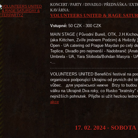
KONCERT / PARTY / DIVADLO / PŘEDNÁŠKA / EXTR
KAVÁRNA:
VOLUNTEERS UNITED & RAGE SATU
Vstupné:
50 CZK - 300 CZK
MAIN STAGE ( Původní Bureš, OTK, J.H.Krchovs
(aka Kittchen, Zvíře jménem Podzim) & H
Open - UA catering od Prague Maydan po celý de
Teplice, Divadlo pro nejmenší - Nadobranič (Ana
Umbrela - UA, Yara Sloboda/Bohdan Masyra - UA
-…
VOLUNTEERS UNITED Benefiční festival na podp
organizace podporující Ukrajinu od prvních dní t
vůbec. для української нижче Brzy to budou dv
válku na Ukrajině.Dva roky, co Rusko "bratrsky" 
nejnižších pohnutek. Přijďte si užít hezkou le
akce
17. 02. 2024 - SOBOTA