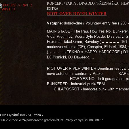
KONCERT / PARTY / DIVADLO / PŘEDNÁŠKA - HLA
EXTRA:
RIOT OVER RIVER WINTER
Vstupné:
dobrovolné / Voluntary entry fee ( 250 
MAIN STAGE ( The Pau, How Yes No, Bunkerer, 
Vida, Protimluv, Včera Bylo Pozdě, Dissipativ, G
Fexomat, takaDumm, Raveboy )→→→→→ 161 T
mariasynesthesia (DE), Conspira, Eldatel, 1984
)→→→→→TEKNO & HAPPY HARDCORE ( DJ Paži
DJ Pisnicki, DJ Daweedo,…
RIOT OVER RIVER WINTER Benefiční festival pr
nové autonomní centrum v Praze. KAPELY
HOW YES NO - lo-fi garage/pos
BUNKERER - industrial punk/EB
CHLAPOŠROT - hardcore punk with membe
Club Plynární 1096/23, Praha 7
lub je v roce 2024 podporován grantem hl. m. Prahy ve výši 2.000.000 Kč