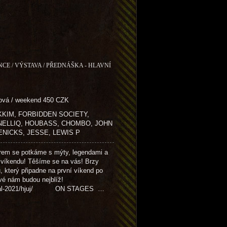
NCE / VÝSTAVA / PŘEDNÁŠKA - HLAVNÍ
dová / weekend 450 CZK
 MIKKIM, FORBIDDEN SOCIETY,
 NELLIQ, HOUBASS, CHOMBO, JOHN
ENICKS, JESSE, LEWIS P
em se potkáme s mýty, legendami a
 víkendu! Těšíme se na vás! Brzy
u, který připadne na první víkend po
ové nám budou nejblíž!
festival-2021/hjuj/ ON STAGES …