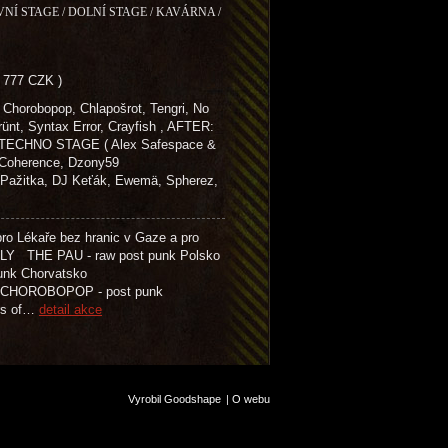
VNÍ STAGE / DOLNÍ STAGE / KAVÁRNA /
- 777 CZK )
Chorobopop, Chlapošrot, Tengri, No
rünt, Syntax Error, Crayfish , AFTER:
ECHNO STAGE ( Alex Safespace &
, Coherence, Dzony59
tka, DJ Keťák, Ewemä, Spherez,
o Lékaře bez hranic v Gaze a pro
 THE PAU - raw post punk Polsko
t punk Chorvatsko
M CHOROBOPOP - post punk
rs of…
detail akce
Vyrobil Goodshape
|
O webu