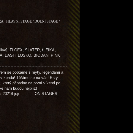
A - HLAVNÍ STAGE / DOLNÍ STAGE /
live], FLOEX, SLATER, fLEIKA,
A, DASH, LOSKO, BIODAN, PINK
em se potkáme s mýty, legendami a
 víkendu! Těšíme se na vás! Brzy
u, který připadne na první víkend po
ové nám budou nejblíž!
-festival-2021/hjuj/ ON STAGES …