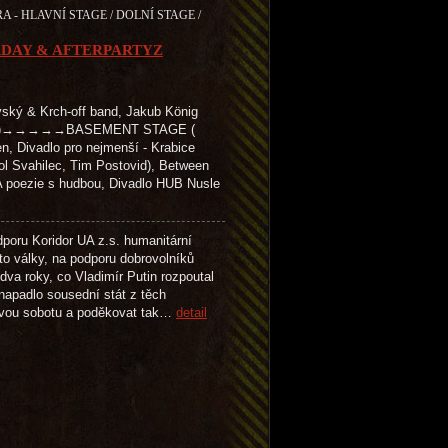
A - HLAVNÍ STAGE / DOLNÍ STAGE /
RDAY & AFTERPARTYZ
ký & Krch-off band, Jakub König
vězdy )→→→→→BASEMENT STAGE (
n, Divadlo pro nejmenší - Krabice
tol Svahilec, Tim Postovid), Between
 poezie s hudbou, Divadlo HUB Nusle
oru Koridor UA z.s. humanitární
éto války, na podporu dobrovolníků
a roky, co Vladimír Putin rozpoutal
napadlo sousední stát z těch
dnovou sobotu a poděkovat tak…
detail