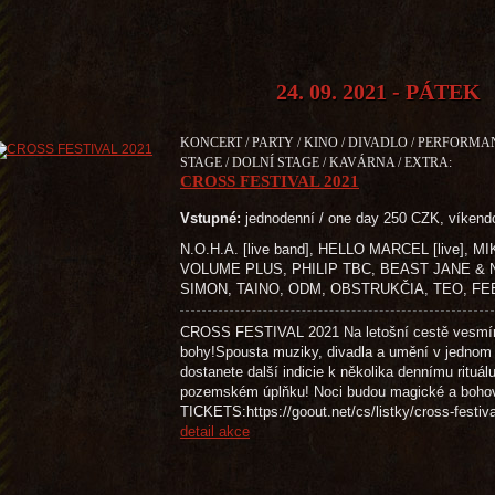
24. 09. 2021 - PÁTEK
KONCERT / PARTY / KINO / DIVADLO / PERFORMA
STAGE / DOLNÍ STAGE / KAVÁRNA / EXTRA:
CROSS FESTIVAL 2021
Vstupné:
jednodenní / one day 250 CZK, víken
N.O.H.A. [live band], HELLO MARCEL [live],
VOLUME PLUS, PHILIP TBC, BEAST JANE &
SIMON, TAINO, ODM, OBSTRUKČIA, TEO, FE
CROSS FESTIVAL 2021 Na letošní cestě vesmír
bohy!Spousta muziky, divadla a umění v jednom
dostanete další indicie k několika dennímu rituál
pozemském úplňku! Noci budou magické a boh
TICKETS:https://goout.net/cs/listky/cross-
detail akce