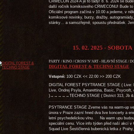
CRWECON 2024 A je to tady! 8. 6. 2024 se bude
další ročník komiksového CRWECONU! Bude to 
Oficiální program začíná v 10.00 a jedeme, v něk
komiksové novinky, burzy, dražby, autogramiády, 
stánky… a samozřejmě, spoustu přednášek. Je
15. 02. 2025 - SOBOTA
PARTY / KINO / CROSS’N’ART - HLAVNÍ STAGE / D
DIGITAL FOREST & TECHNO STAGE
Vstupné:
100 CZK << 22:00 >> 200 CZK
DIGITAL FOREST PSYTRANCE STAGE ( Live: Bara
Live, Ondrej Psyla, Amarettina, Basic, Psycroft,
)→→→→→TECHNO STAGE ( District 313, Jb & Fl
PSYTRANCE STAGE Zveme vás na warm-up večer k
února v Praze zazní hned dva live koncerty a ene
letní psychedelickou vlnu. Na warm upu budou 
speciální cenu. Více info týden před naš
Squad Live Šestičlenná bubenická letka z Prahy