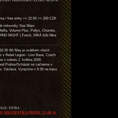
RATURA / PŘEDNÁŠKA / EXTRA - HLAVNÍ
ma / free entry << 22:00 >> 200 CZK
é milovníky Star Wars
fa, Volume Plus, Pollys, Chombo,
NO NIGHT ( Funck, INKÄ b2b Nika
4th May je svátkem všech
m s Rebel Legion - Lion Base, Czech
se v sobotu 2. května 2026.
hod Prahou!Scházet se začneme v
. Václava. Vyrazíme v 9:30 na trasu
K
TAGE / EXTRA:
O MEZIPATRA PRIDE 21:00 &