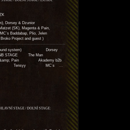
 STAGE / DOLNÍ STAGE / EXTRA:
CZK
), Dorsey & Dzunior
zet (SK), Magenta & Pain,
 MC´s Baddabap, Plio, Jelen
ko Project and guest )
(sound system) Dorsey
NB STAGE The Man
amp; Pain Akademy b2b
ide Tensyy MC´s …
 HLAVNÍ STAGE / DOLNÍ STAGE: