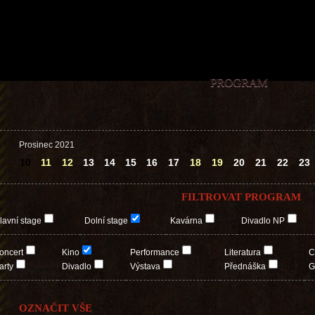
PROGRAM
Prosinec 2021
10
11
12
13
14
15
16
17
18
19
20
21
22
23
FILTROVAT PROGRAM
lavní stage
Dolní stage
Kavárna
Divadlo NP
oncert
Kino
Performance
Literatura
C
arty
Divadlo
Výstava
Přednáška
G
OZNAČIT VŠE