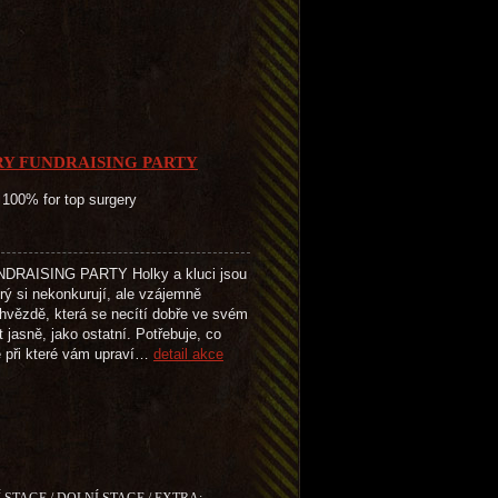
RY FUNDRAISING PARTY
 100% for top surgery
AISING PARTY Holky a kluci jsou
ý si nekonkurují, ale vzájemně
vězdě, která se necítí dobře ve svém
 jasně, jako ostatní. Potřebuje, co
ce při které vám upraví…
detail akce