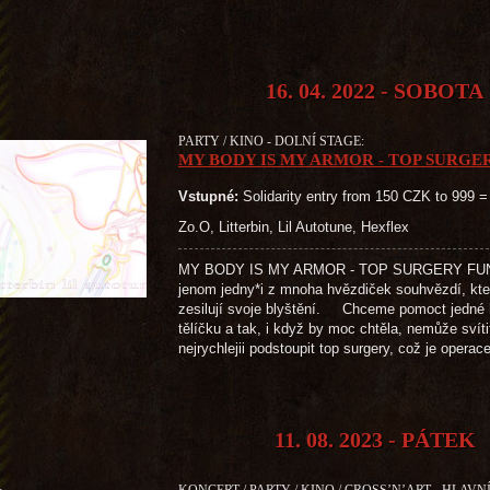
16. 04. 2022 - SOBOTA
PARTY / KINO - DOLNÍ STAGE:
MY BODY IS MY ARMOR - TOP SURGE
Vstupné:
Solidarity entry from 150 CZK to 999 =
Zo.O, Litterbin, Lil Autotune, Hexflex
MY BODY IS MY ARMOR - TOP SURGERY FUNDR
jenom jedny*i z mnoha hvězdiček souhvězdí, kter
zesilují svoje blyštění. Chceme pomoct jedné h
tělíčku a tak, i když by moc chtěla, nemůže svítit
nejrychlejii podstoupit top surgery, což je opera
11. 08. 2023 - PÁTEK