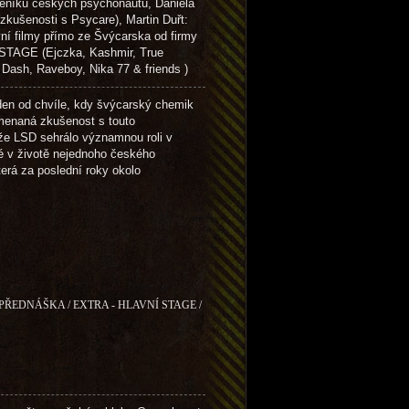
níku českých psychonautů, Daniela
kušenosti s Psycare), Martin Duřt:
vní filmy přímo ze Švýcarska od firmy
TAGE (Ejczka, Kashmir, True
h, Raveboy, Nika 77 & friends )
den od chvíle, kdy švýcarský chemik
menaná zkušenost s touto
ože LSD sehrálo významnou roli v
é v životě nejednoho českého
erá za poslední roky okolo
 PŘEDNÁŠKA / EXTRA - HLAVNÍ STAGE /