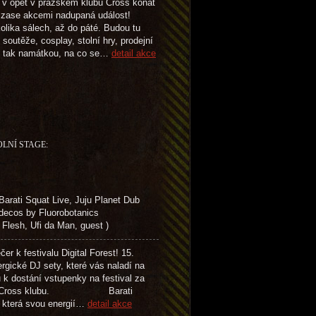
 v opět v pražském klubu Cross konat
zase akcemi nadupaná událost!
olika sálech, až do páté. Budou tu
soutěže, cosplay, stolní hry, prodejní
n tak namátkou, na co se…
detail akce
OLNÍ STAGE:
ti Squat Live, Juju Planet Dub
 decos by Fluorobotanics
esh, Ufi da Man, guest )
 festivalu Digital Forest! 15.
rgické DJ sety, které vás naladí na
k dostání vstupenky na festival za
í akcí v Cross klubu. Barati
, která svou energií…
detail akce