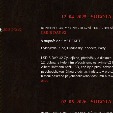
12. 04. 2025 - SOBOTA
KONCERT / PARTY / KINO - HLAVNÍ STAGE / DOLNÍ
LSD B-DAY #2
Vstupné:
via SMSTICKET
Cyklojízda, Kino, Přednášky, Koncert, Party
LSD B-DAY #2 Cyklojízda, přednášky a diskuze, 
12. dubna, s týdenním předstihem, oslavíme 82 l
Albert Hofmann požil LSD, což byla první zazna
psychedelickou látkou v dějinách lidstva. A prot
historii českého psychedelického výzkumu a ta
akce
02. 05. 2026 - SOBOTA