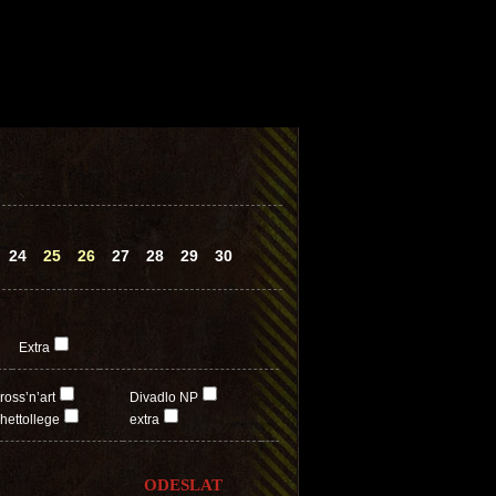
24
25
26
27
28
29
30
Extra
ross’n’art
Divadlo NP
hettollege
extra