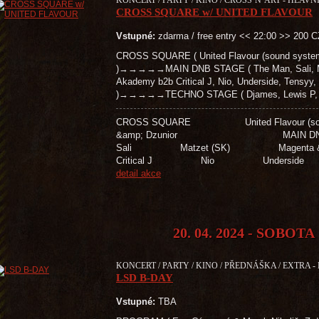
KONCERT / PARTY / KINO / CROSS’N’ART - HLAVNÍ
CROSS SQUARE w/ UNITED FLAVOUR
Vstupné:
zdarma / free entry << 22:00 >> 200 
CROSS SQUARE ( United Flavour (sound system
)→→→→→MAIN DNB STAGE ( The Man, Sali, Mat
Akademy b2b Critical J, Nio, Underside, Tensyy,
)→→→→→TECHNO STAGE ( Djames, Lewis P, Bro
CROSS SQUARE United Flavour 
&amp; Dzunior MAIN D
Sali Matzet (SK) Magenta &
Critical J Nio Unders
detail akce
20. 04. 2024 - SOBOTA
KONCERT / PARTY / KINO / PŘEDNÁŠKA / EXTRA -
LSD B-DAY
Vstupné:
TBA