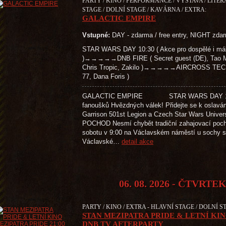
PARTY / KINO / PERFORMANCE / VÝSTAVA / LITE
STAGE / DOLNÍ STAGE / KAVÁRNA / EXTRA:
GALACTIC EMPIRE
Vstupné:
DAY - zdarma / free entry, NIGHT zdar
STAR WARS DAY 10:30 ( Akce pro dospělé i mál
)→→→→→DNB FIRE ( Secret guest (DE), Tao Maf
Chris Tropic, Zakilo )→→→→→AIRCROSS TECH
77, Dana Foris )
GALACTIC EMPIRE STAR WARS DAY 10:30 
fanoušků Hvězdných válek! Přidejte se k oslavá
Garrison 501st Legion a Czech Star Wars Univer
POCHOD Nesmí chybět tradiční zahajovací poc
sobotu v 9:00 na Václavském náměstí u sochy sv
Václavské…
detail akce
06. 08. 2026 - ČTVRTE
PARTY / KINO / EXTRA - HLAVNÍ STAGE / DOLNÍ S
STAN MEZIPATRA PRIDE & LETNÍ KIN
DNB TV AFTERPARTY