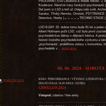
PROGRAM ( Eva Césarová & Marek Nikolič: Z de
Koubková: Náročné časy českých psychonautů (z
Dal jsem si LSD a teď už chápu celý svět, Archi
Sandoz, Tříoký Hermés, Omnion, PSYTRANCE S
Detective, Heehy )→→→→→TECHNO STAGE ( Das
LSD B-DAY 20. dubna tomu bude 81 let a jeden 
Albert Hofmann požil LSD, což byla první zazna
psychedelickou látkou v dějinách lidstva. A prot
historii českého psychedelického výzkumu a tak
„psychonauta“, proběhnou oslavy s komunitou, kt
psychedelik v…
detail akce
08. 06. 2024 - SOBOTA
KINO / PERFORMANCE / VÝSTAVA / LITERATURA /
DOLNÍ STAGE / KAVÁRNA / EXTRA:
CRWECON 2024
Vstupné:
zdarma / free entry