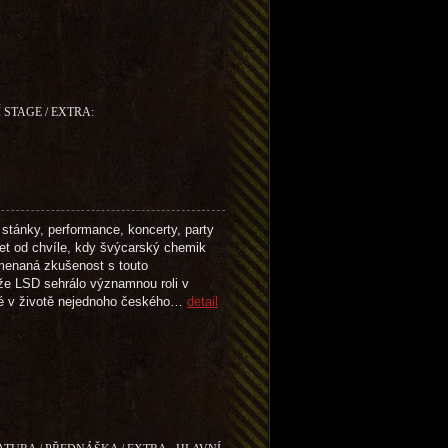
 STAGE / EXTRA:
stánky, performance, koncerty, party
et od chvíle, kdy švýcarský chemik
menaná zkušenost s touto
ože LSD sehrálo významnou roli v
ké v životě nejednoho českého…
detail