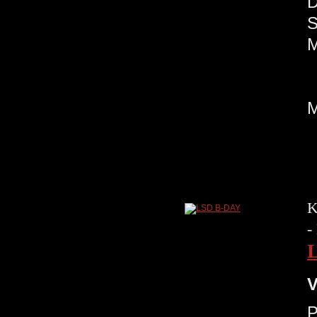
K
-
V
P