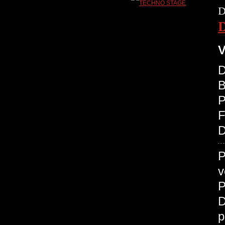
D
V
D
B
P
D
P
v
P
D
p