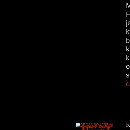
F
j
k
b
k
k
o
s
d
K