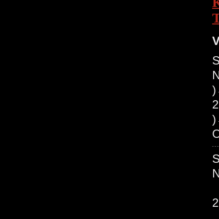
V
S
N
2
O