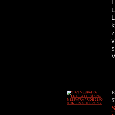
H
L
L
k
z
v
s
V
P
S