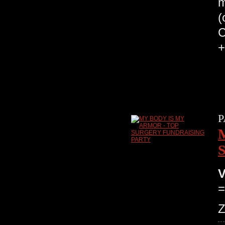
m
(
C
+
P
V
=
Z