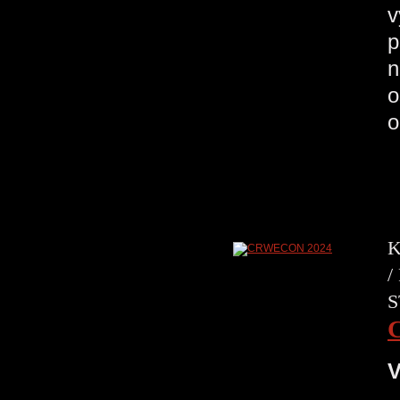
v
p
n
o
o
K
/
S
V