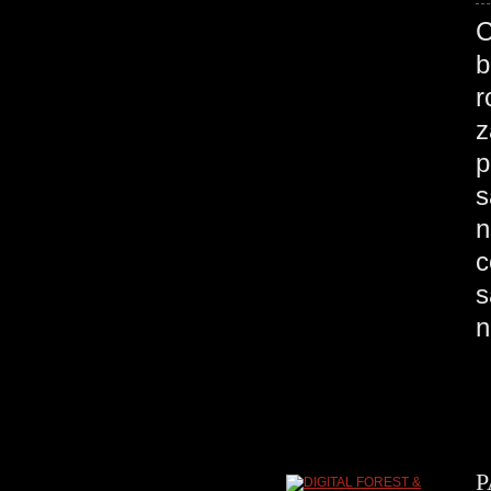
C
b
r
z
p
s
n
c
s
n
P