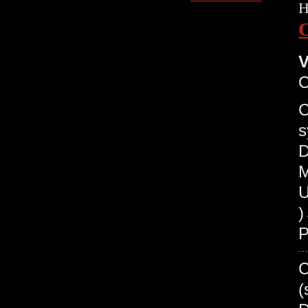
H
V
C
s
D
M
U
P