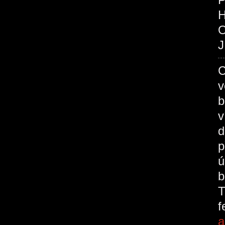
O
J
C
v
b
v
d
p
ú
b
T
a