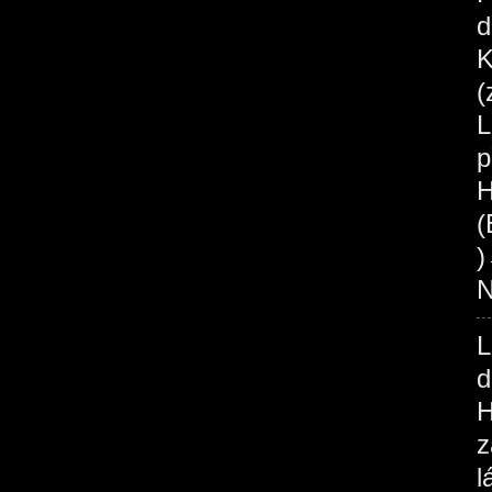
d
K
(
L
p
H
(
N
L
d
H
z
l