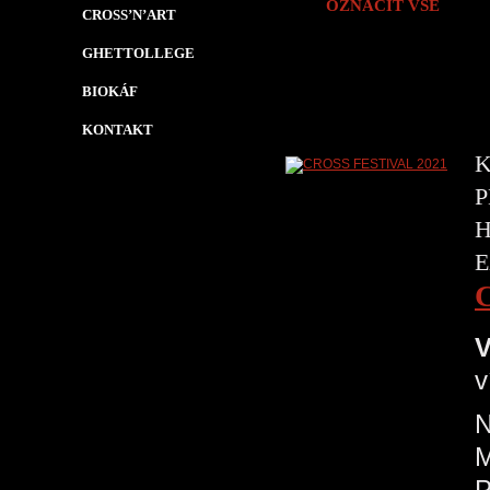
OZNAČIT VŠE
CROSS’N’ART
GHETTOLLEGE
BIOKÁF
KONTAKT
K
P
H
E
V
v
N
P