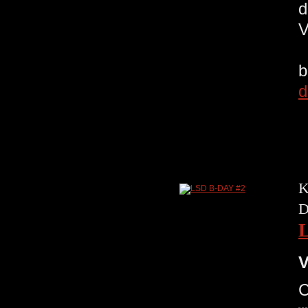
d
V
b
d
K
D
V
C