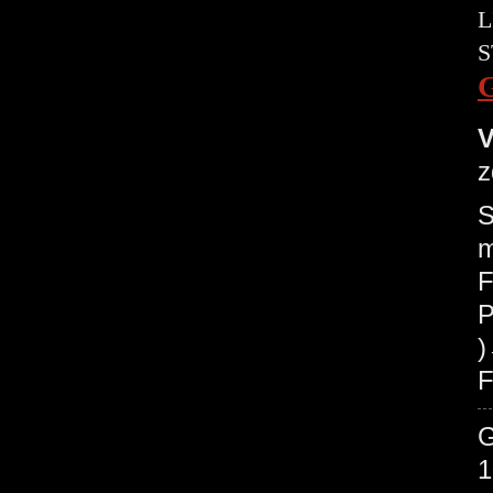
L
S
V
z
S
m
F
P
F
1