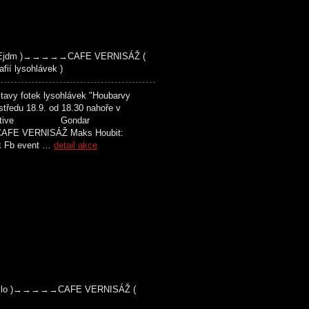
ie, Ejdm )→→→→→CAFE VERNISÁŽ (
fií lysohlávek )
avy fotek lysohlávek "Houbarvy
tředu 18.9. od 18.30 nahoře v
 True Detective Gondar
ÁŽ Maks Houbit:
ek Fb event …
detail akce
Peklo )→→→→→CAFE VERNISÁŽ (