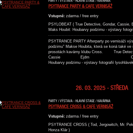
PARTY / VÝSTAVA - HLAVNÍ STAGE / KAVÁRNA:
PSYTRANCE PARTY & CAFE VERNISÁŽ
Vstupné:
zdarma / free entry
PSYLOBEAT ( True Detective, Gondar, Cass
Maks Houbit: Houbarvy podzimu - výstavy fotogra
PSYTRANCE PARTY Afterparty po vernisáži výst
podzimu" Makse Houbita, která se koná také ve s
prosotách kavárny klubu Cross.
Cassie Ejdm CAFE VERNIS
Houbarvy podzimu - výstavy fotografií lysohláv
26. 03. 2025 - STŘEDA
PARTY / VÝSTAVA - HLAVNÍ STAGE / KAVÁRNA:
PSYTRANCE CROSS & CAFE VERNISÁŽ
Vstupné:
zdarma / free entry
PSYTRANCE CROSS ( Tod, Jergowitch, Mr. 
Honza Klár )