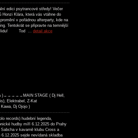
 edici psytrancové středy! Večer
 Honzi Klára, která vás vtáhne do
 promění v pořádnou afterparty, kde na
g. Tentokrát se připravte na temnější
há v klidu! Tod …
detail akce
ha )→→→→→MAIN STAGE ( Dj Hell,
is), Elektrabel, Z-Kat
wa, Dj Ojojo )
 records) hudební legenda,
onické hudby míří 6.12.2025 do Prahy
 Sabcha v kavarně klubu Cross a
u 6.12.2025 sejde nevídaná skladba