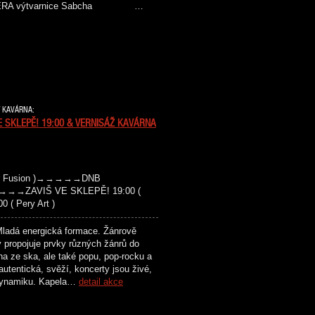
 ERA výtvarnice Sabcha …
/ KAVÁRNA:
E SKLEPĚ! 19:00 & VERNISÁŽ KAVÁRNA
avor Fusion )→→→→→DNB
→→→→→ZAVIŠ VE SKLEPĚ! 19:00 (
( Pery Art )
 energická formace. Žánrově
 propojuje prvky různých žánrů do
a ze ska, ale také popu, pop-rocku a
 autentická, svěží, koncerty jsou živé,
u dynamiku. Kapela…
detail akce