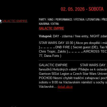
02. 05. 2026 - SOBOTA
PARTY / KINO / PERFORMANCE / VÝSTAVA / LITERATURA / PŘE
KAVÁRNA / EXTRA:
GALACTIC EMPIRE
Vstupné:
DAY - zdarma / free entry, NIGHT zdar
STAR WARS DAY 10:30 ( Akce pro dospělé i mál
)→→→→→DNB FIRE ( Secret guest (DE), Tao Maf
Chris Tropic, Zakilo )→→→→→AIRCROSS TECH
77, Dana Foris )
GALACTIC EMPIRE STAR WARS DAY 10:30 
fanoušků Hvězdných válek! Přidejte se k oslavá
Garrison 501st Legion a Czech Star Wars Univer
POCHOD Nesmí chybět tradiční zahajovací poc
sobotu v 9:00 na Václavském náměstí u sochy sv
Václavské…
detail akce