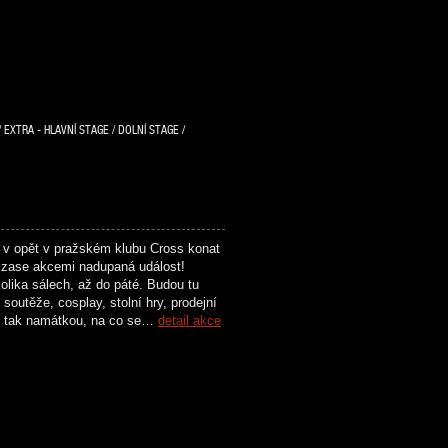
 EXTRA - HLAVNÍ STAGE / DOLNÍ STAGE /
 v opět v pražském klubu Cross konat
zase akcemi nadupaná událost!
olika sálech, až do páté. Budou tu
soutěže, cosplay, stolní hry, prodejní
n tak namátkou, na co se…
detail akce