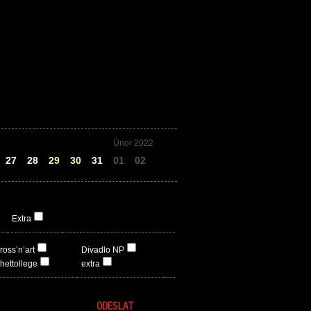
Únor 2022
27
28
29
30
31
01
02
Extra
ross’n’art
Divadlo NP
hettollege
extra