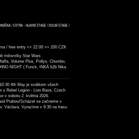
DNÁŠKA / EXTRA - HLAVNÍ STAGE / DOLNÍ STAGE /
ma / free entry << 22:00 >> 200 CZK
é milovníky Star Wars
fa, Volume Plus, Pollys, Chombo,
NO NIGHT ( Funck, INKÄ b2b Nika
4th May je svátkem všech
m s Rebel Legion - Lion Base, Czech
se v sobotu 2. května 2026.
hod Prahou!Scházet se začneme v
. Václava. Vyrazíme v 9:30 na trasu