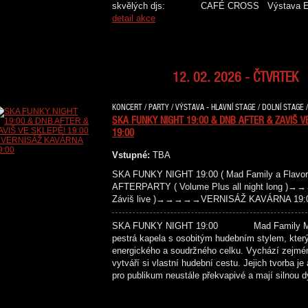
skvělých djs: CAFÉ CROSS Výstava
detail akce
12. 02. 2026 - ČTVRTEK
KONCERT / PARTY / VÝSTAVA - HLAVNÍ STAGE / DOLNÍ STAGE 
SKA FUNKY NIGHT 19:00 & DNB AFTER & ZAVIŠ V
19:00
Vstupné:
TBA
SKA FUNKY NIGHT 19:00 ( Mad Family a Fl
AFTERPARTY ( Volume Plus all night long )
Záviš live )→→→→→VERNISÁŽ KAVÁRNA 19:00 
SKA FUNKY NIGHT 19:00 Mad Family Mladá
pestrá kapela s osobitým hudebním stylem, který
energického a soudržného celku. Vychází zejmén
vytváří si vlastní hudební cestu. Jejich tvorba je
pro publikum neustále překvapivé a mají silno