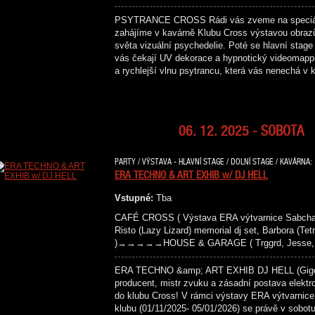
PSYTRANCE CROSS Rádi vás zveme na speciální
zahájíme v kavárně Klubu Cross výstavou obrazů
světa vizuální psychedelie. Poté se hlavní stage
vás čekají UV dekorace a hypnotický videomappin
a rychlejší vlnu psytrancu, která vás nenec
06. 12. 2025 - SOBOTA
PARTY / VÝSTAVA - HLAVNÍ STAGE / DOLNÍ STAGE / KAVÁRNA:
ERA TECHNO & ART EXHIB w/ DJ HELL
Vstupné:
Tba
CAFÉ CROSS ( Výstava ERA výtvarnice Sabc
Risto (Lazy Lizard) memorial dj set, Barbora (Tetr
)→→→→→HOUSE & GARAGE ( Trggrd, Jesse, Ka
ERA TECHNO &amp; ART EXHIB DJ HELL (Gigolo
producent, mistr zvuku a zásadní postava elektr
do klubu Cross! V rámci výstavy ERA výtvarnice
klubu (01/11/2025- 05/01/2026) se právě v sobot