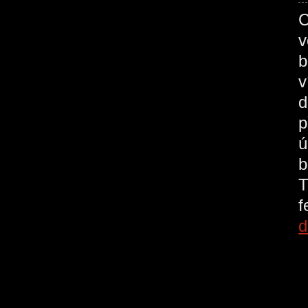
C
v
b
v
d
p
ú
b
T
d