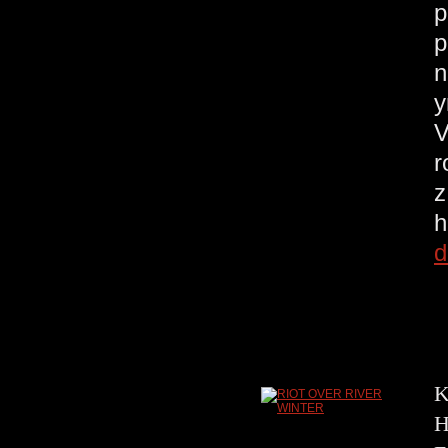
p
p
n
у
V
r
z
h
d
K
H