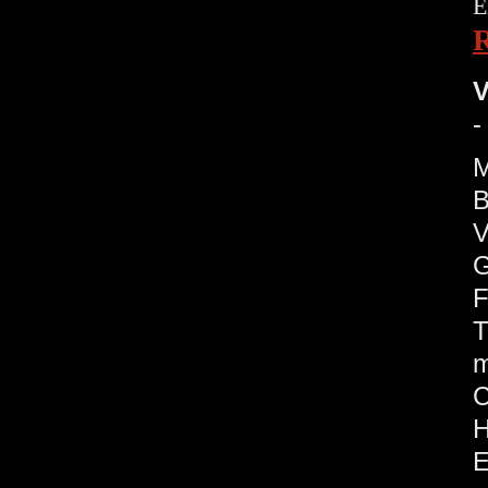
E
V
-
M
B
V
G
F
T
m
H
E