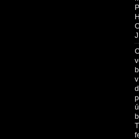
P
O
J
C
v
b
v
d
p
ú
b
T