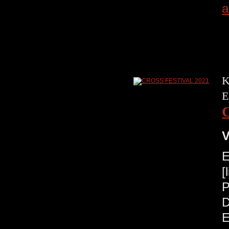
a
K
E
V
E
[
P
D
E