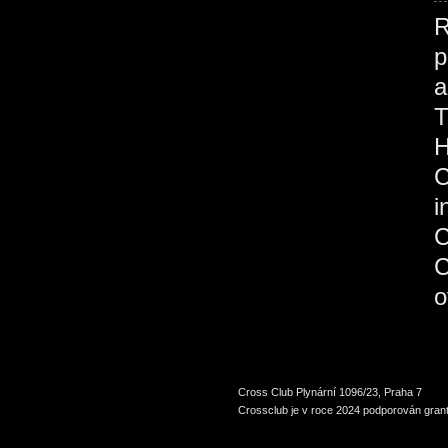
R
p
H
C
Cross Club Plynární 1096/23, Praha 7
Crossclub je v roce 2024 podporován grant