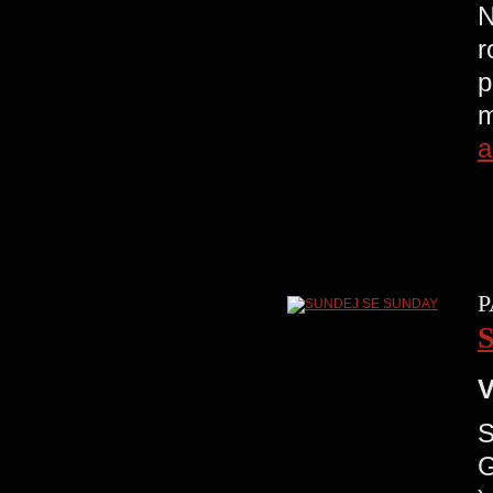
N
r
p
m
a
P
V
G