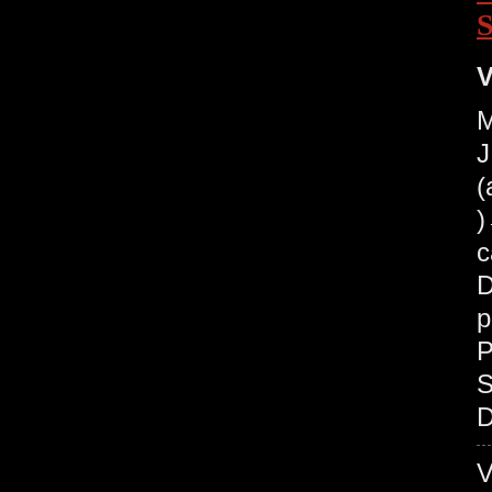
V
M
J
(
c
D
p
P
S
D
V