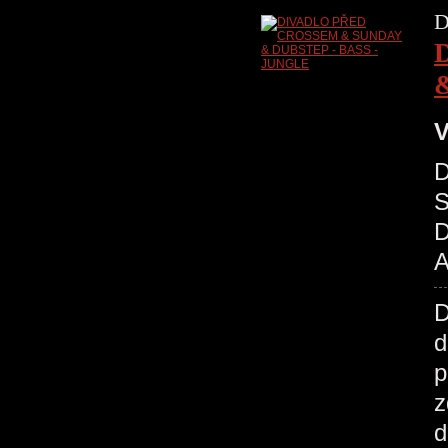
D
V
D
S
D
A
d
p
z
d