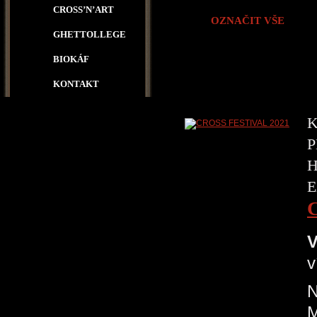
CROSS’N’ART
OZNAČIT VŠE
GHETTOLLEGE
BIOKÁF
KONTAKT
K
P
H
E
V
v
N