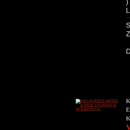
)
L
K
E