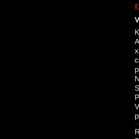
r
V
K
A
x
c
p
N
S
P
V
p
R