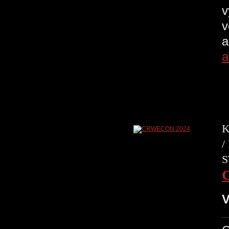
v
v
a
a
K
/
S
V