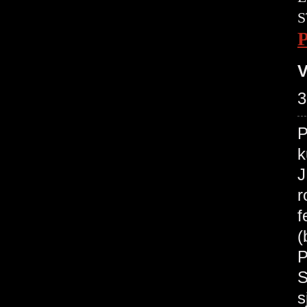
S
V
3
P
k
J
r
f
(
P
S
s