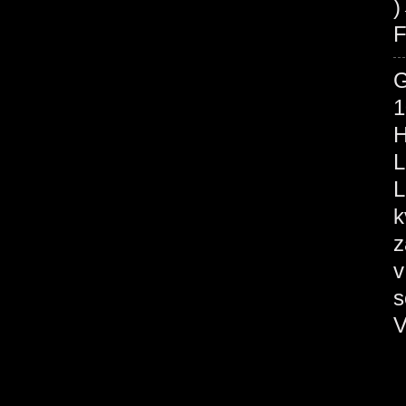
F
1
H
L
L
k
z
v
s
V