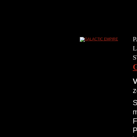
P
L
S
V
z
S
m
F
P