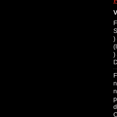
V
F
S
(
)
D
F
n
n
p
d
C