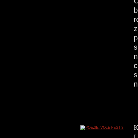
C
b
r
z
p
s
n
c
s
n
K
L