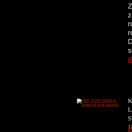
Z
z
r
r
D
s
d
K
L
S
R