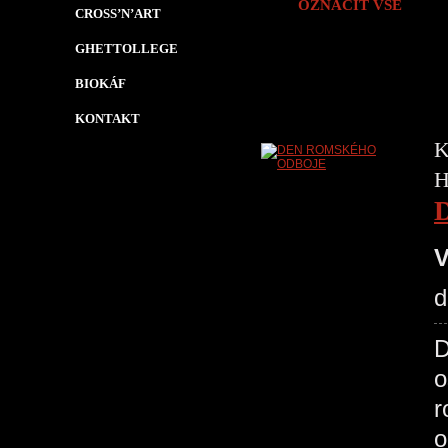
OZNAČIT VŠE
CROSS’N’ART
GHETTOLLEGE
BIOKÁF
KONTAKT
K
H
V
d
D
o
r
o