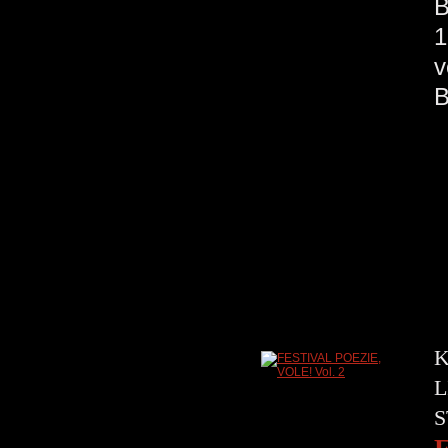
B
1
v
K
L
S