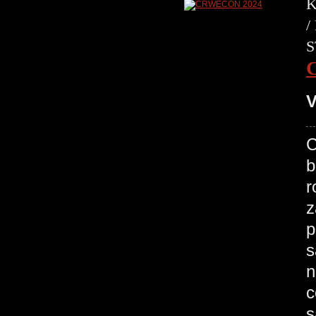
K
/
S
V
C
b
r
z
p
s
n
c
s