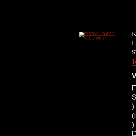
K
L
S
V
F
S
(
)
D