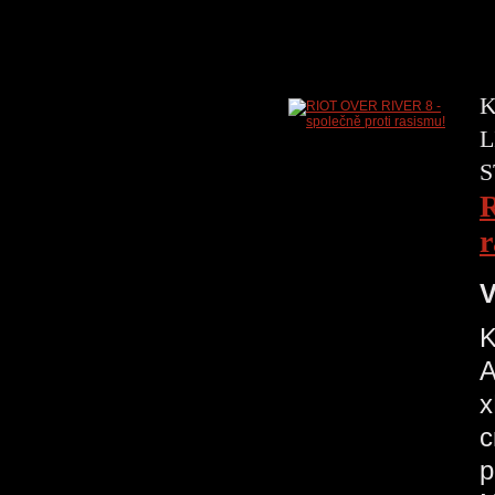
K
L
S
R
r
V
K
A
x
c
p