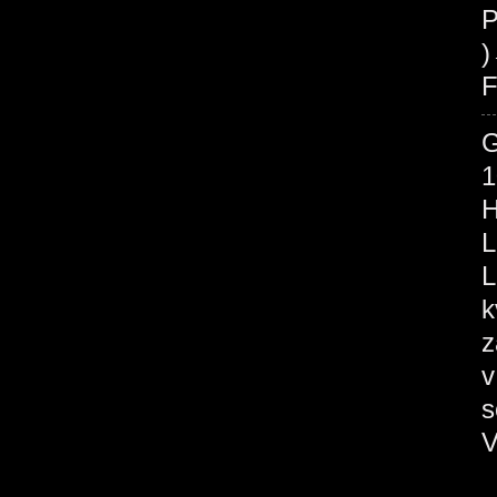
P
F
1
H
L
L
k
z
v
s
V