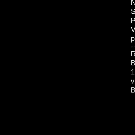
N
S
P
V
p
R
B
1
v