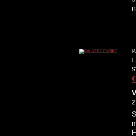
n
P
L
S
V
z
S
m
F