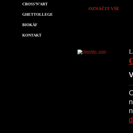
CROSS’N’ART
OZNAČIT VŠE
GHETTOLLEGE
BIOKÁF
KONTAKT
L
O
V
O
n
d