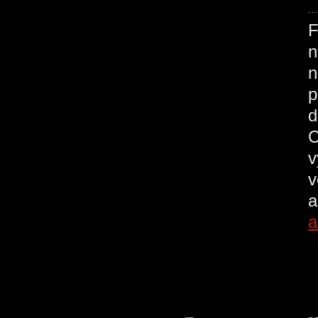
F
n
n
p
d
C
v
v
a
a