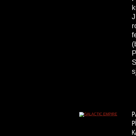
k
J
r
f
(
P
S
s
P
P
K