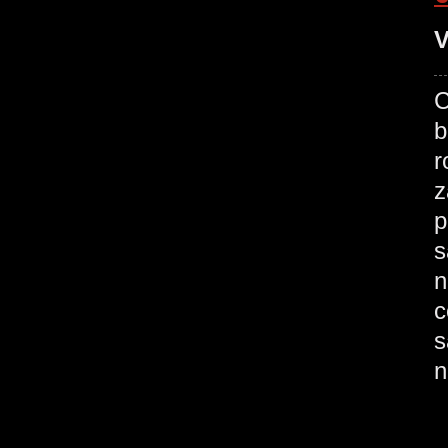
V
C
b
r
z
p
s
n
c
s
n