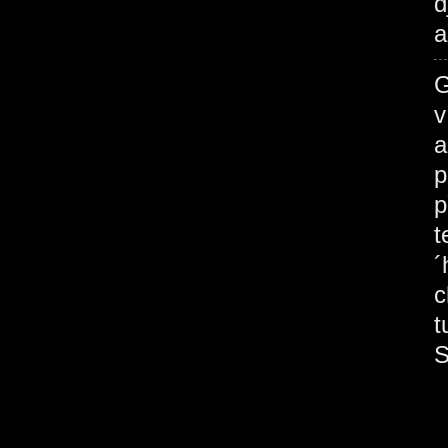
d
a
G
v
a
p
p
t
´
c
t
S