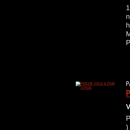
1
n
h
M
P
P
V
P