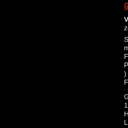
G
V
z
S
m
F
P
F
1
H
L