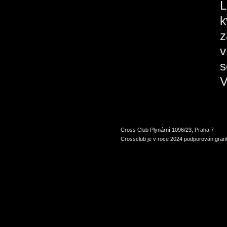
L
k
z
v
s
V
Cross Club Plynární 1096/23, Praha 7
Crossclub je v roce 2024 podporován grant