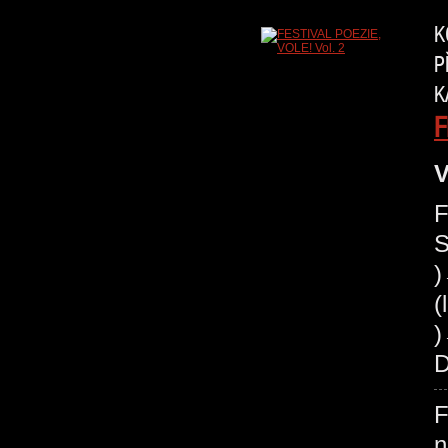
K
P
K
F
V
F
S
(
)
D
F
n