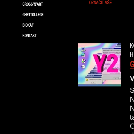
OZNAČIT VŠE
CROSS’N’ART
GHETTOLLEGE
BIOKÁF
KONTAKT
K
H
G
V
S
N
N
t
C