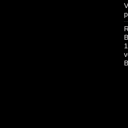
V
p
R
B
1
v