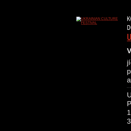
K
D
U
V
j
p
a
P
1
3
O