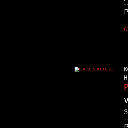
P
d
K
H
P
V
3
P