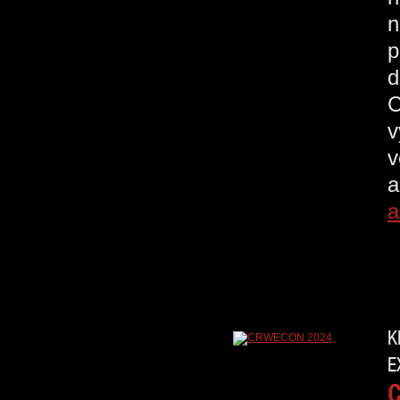
n
p
d
C
v
v
a
a
K
E