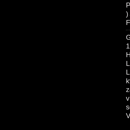
P
F
1
H
L
L
k
z
v
s
V