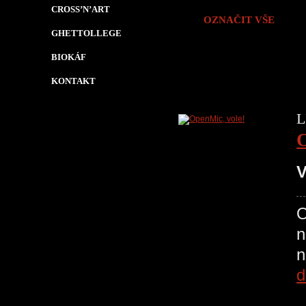
CROSS’N’ART
OZNAČIT VŠE
GHETTOLLEGE
BIOKÁF
KONTAKT
L
O
V
O
n
d