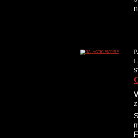
n
P
L
S
V
z
S
m
F