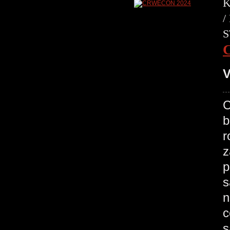
K
/
S
V
C
b
r
z
p
s
n
c
s