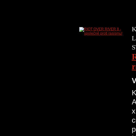
K
L
S
R
r
V
K
A
x
c
p