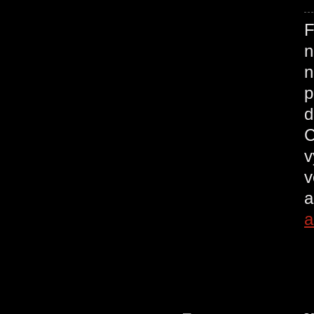
F
n
n
p
d
C
v
v
a
a