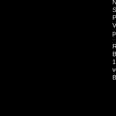
N
S
P
V
p
R
B
1
v