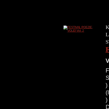
K
L
S
V
F
S
(
)
D