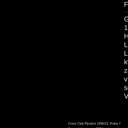
F
1
H
L
L
k
z
v
s
V
Cross Club Plynární 1096/23, Praha 7