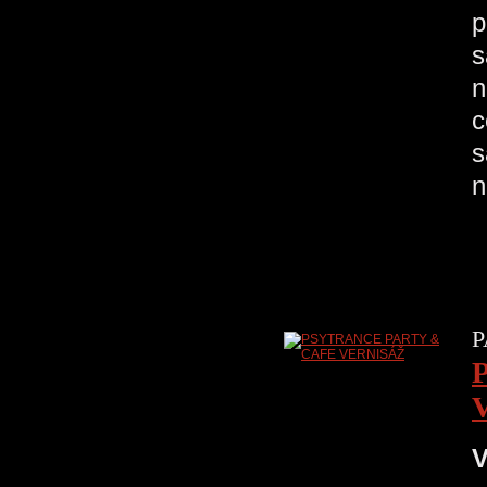
p
s
n
c
s
n
P
V