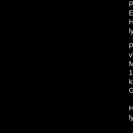
P
H
l
P
v
M
1
H
l