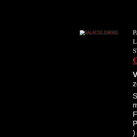
P
L
S
V
z
S
m
F
P