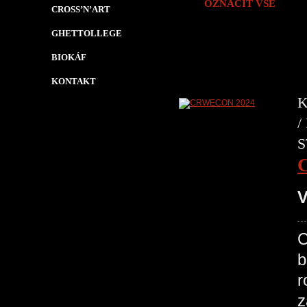
OZNAČIT VŠE
CROSS’N’ART
GHETTOLLEGE
BIOKÁF
KONTAKT
K
/
S
V
C
b
r
z