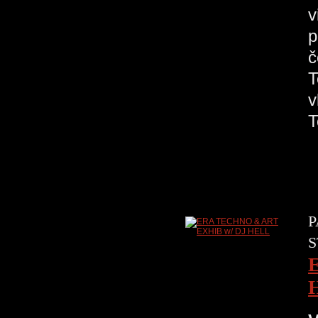
v
p
č
T
v
P
S