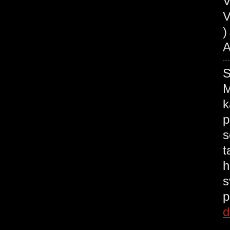
V
V
A
M
k
p
s
t
h
s
p
d