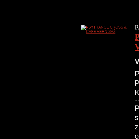
P
V
P
K
P
s
z
o