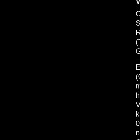
V
C
S
R
(
G
E
(
m
h
V
k
0
n