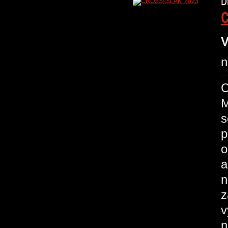
D
C
V
n
C
M
s
p
o
a
n
z
v