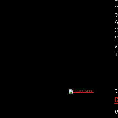
~
p
A
/
v
t
D
C
V