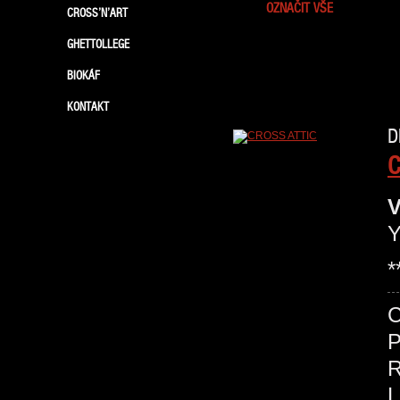
OZNAČIT VŠE
CROSS’N’ART
GHETTOLLEGE
BIOKÁF
KONTAKT
D
C
V
Y
*