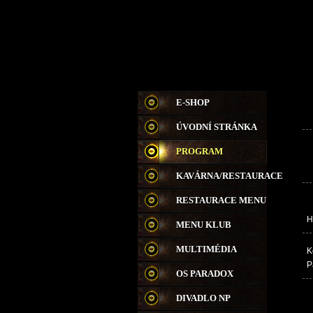
E-SHOP
ÚVODNÍ STRÁNKA
PROGRAM
KAVÁRNA/RESTAURACE
RESTAURACE MENU
H
MENU KLUB
MULTIMÉDIA
K
P
OS PARADOX
DIVADLO NP