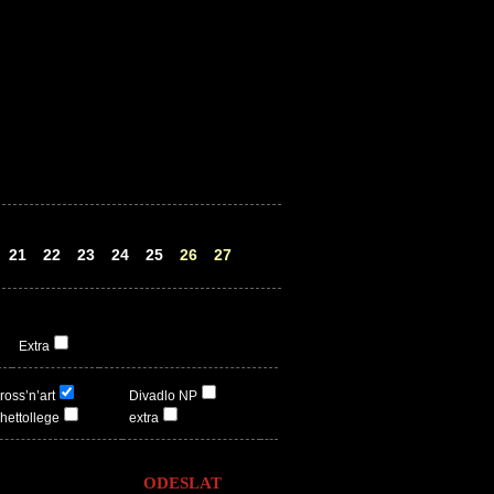
21
22
23
24
25
26
27
Extra
ross’n’art
Divadlo NP
hettollege
extra