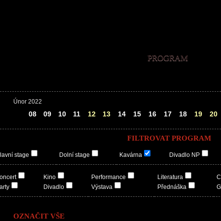
PROGRAM
Únor 2022
07
08
09
10
11
12
13
14
15
16
17
18
19
20
FILTROVAT PROGRAM
lavní stage
Dolní stage
Kavárna
Divadlo NP
oncert
Kino
Performance
Literatura
C
arty
Divadlo
Výstava
Přednáška
G
OZNAČIT VŠE