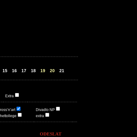
15
16
17
18
19
20
21
Extra
ross’n’art
Divadlo NP
hettollege
extra