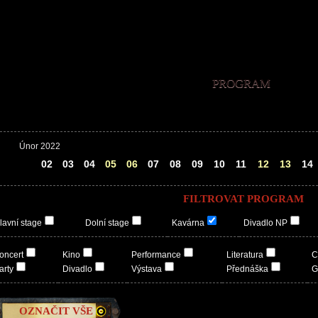
PROGRAM
Únor 2022
01
02
03
04
05
06
07
08
09
10
11
12
13
14
FILTROVAT PROGRAM
lavní stage
Dolní stage
Kavárna
Divadlo NP
oncert
Kino
Performance
Literatura
C
arty
Divadlo
Výstava
Přednáška
G
OZNAČIT VŠE