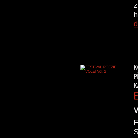
z
h
d
K
P
K
F
V
F
S