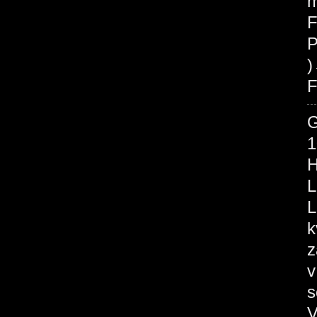
m
F
P
F
1
H
L
L
k
z
v
s
V