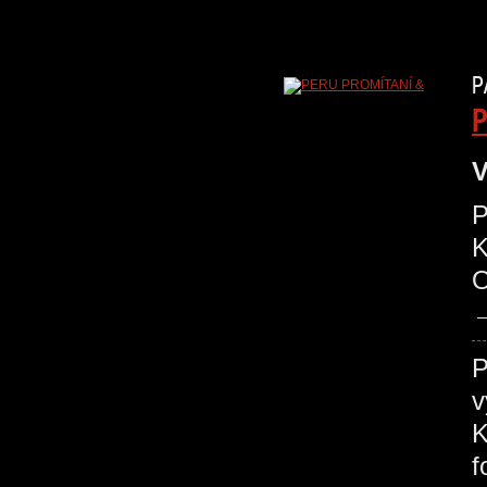
P
P
V
P
O
P
v
K