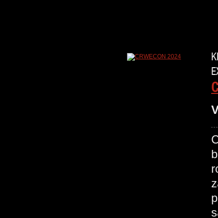
K
E
V
C
b
r
z
p
s