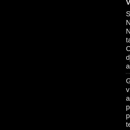
V
S
N
N
t
C
d
a
G
v
a
p
p
t