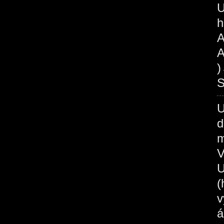
U
h
A
A
S
U
d
m
V
U
(
v
á