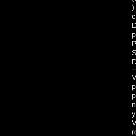
c
D
p
P
S
D
V
p
p
n
у
V
r