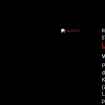
K
S
L
V
P
d
K
(
L
p