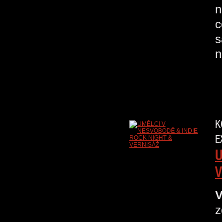
n
c
s
n
K
E
U
V
V
z