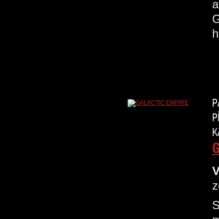
a
G
h
P
P
K
G
V
z
S