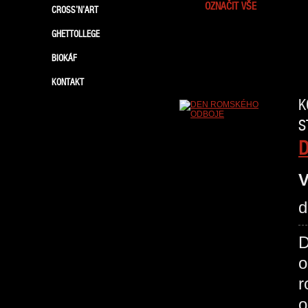
OZNAČIT VŠE
CROSS’N’ART
GHETTOLLEGE
BIOKÁF
KONTAKT
K
S
V
d
D
o
r
o