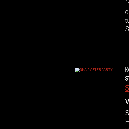
´
c
t
S
K
S
S
V
S
H