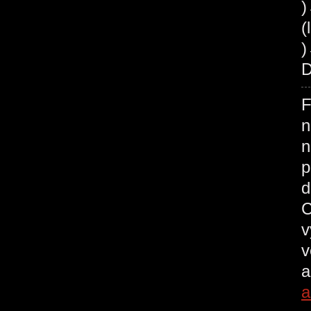
(
)
D
F
n
n
p
d
C
v
v
a
a