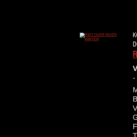
K
D
R
V
-
M
B
V
G
F
T