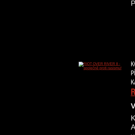
K
P
K
R
V
K
A