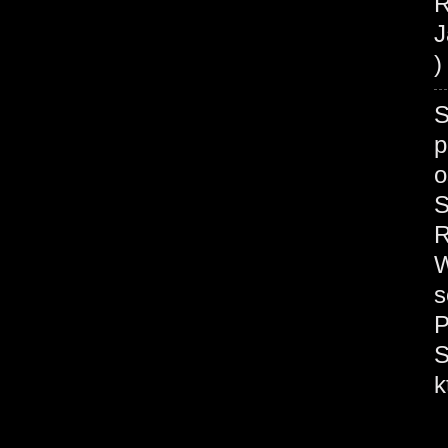
R
J
)
S
p
o
S
R
W
s
P
S
k