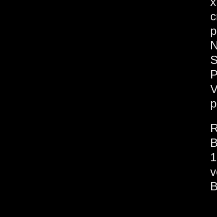
x
c
p
N
S
P
V
p
R
B
1
v