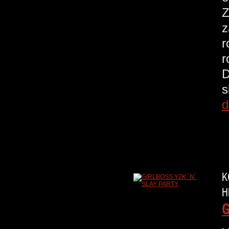
Z
z
r
r
D
s
d
K
H
G