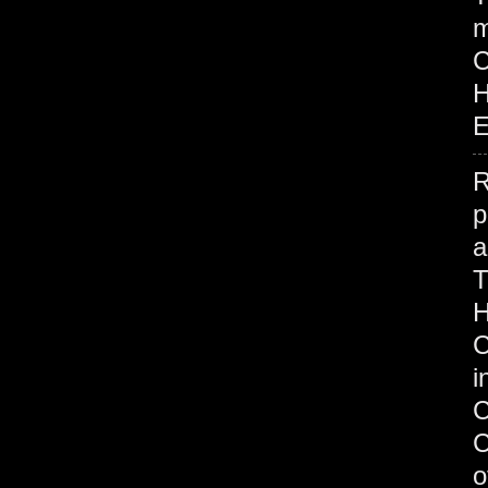
m
H
E
R
p
H
C