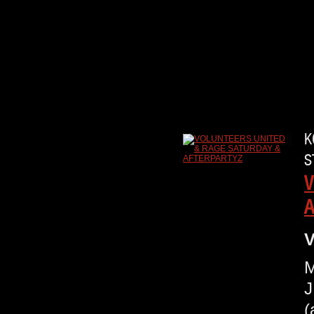
K
S
V
A
V
M
J
(