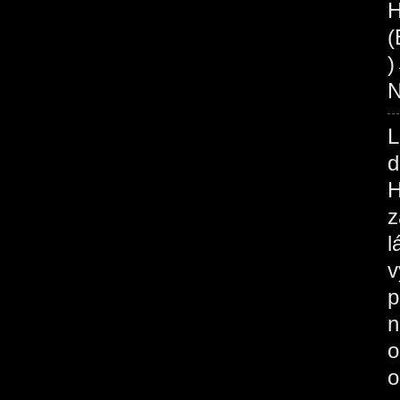
H
(
N
L
d
H
z
l
v
p
n
o
o