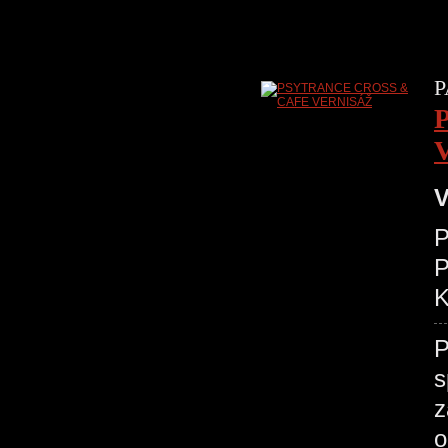
P
V
P
K
P
s
z
o