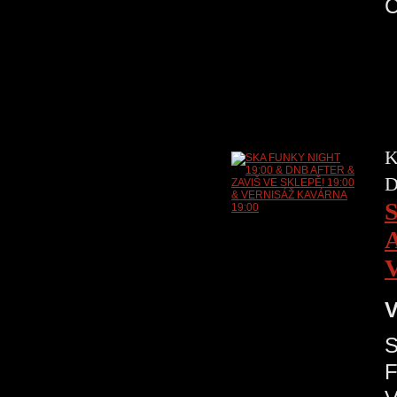
K
D
V
S