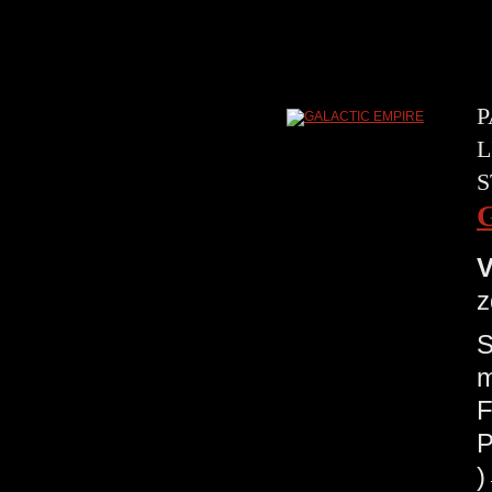
P
L
S
V
z
S
m
F
P