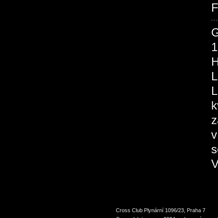
F
1
H
L
L
k
z
v
s
V
Cross Club Plynární 1096/23, Praha 7