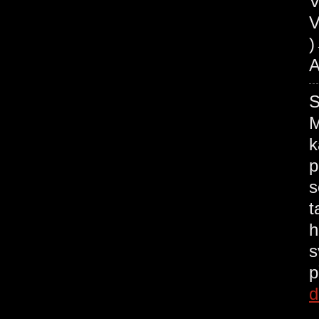
V
V
A
M
k
p
s
t
h
s
p
d