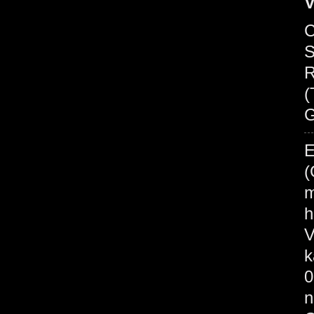
V
C
S
R
(
G
E
(
m
h
V
k
0
n