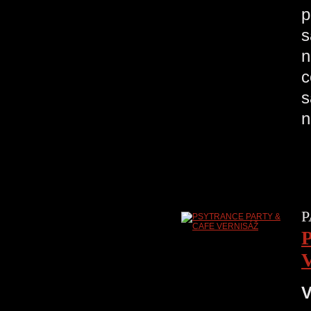
p
s
n
c
s
n
P
V