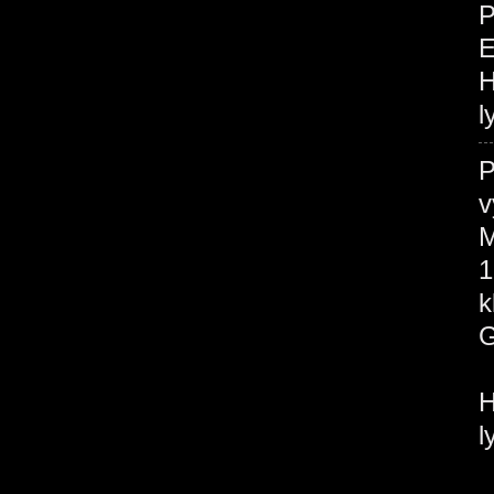
P
H
l
P
v
M
1
H
l