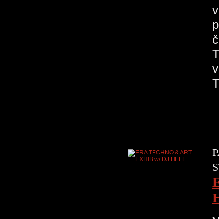
v
p
č
T
v
P
S