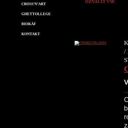
OZNAČIT VŠE
CROSS’N’ART
GHETTOLLEGE
BIOKÁF
KONTAKT
K
/
S
V
C
b
r
z