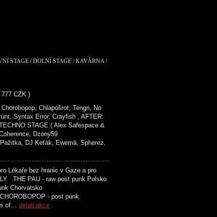
VNÍ STAGE / DOLNÍ STAGE / KAVÁRNA /
- 777 CZK )
Chorobopop, Chlapošrot, Tengri, No
rünt, Syntax Error, Crayfish , AFTER:
ECHNO STAGE ( Alex Safespace &
, Coherence, Dzony59
tka, DJ Keťák, Ewemä, Spherez,
o Lékaře bez hranic v Gaze a pro
 THE PAU - raw post punk Polsko
t punk Chorvatsko
M CHOROBOPOP - post punk
rs of…
detail akce