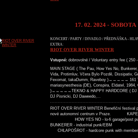
17. 02. 2024 - SOBOTA
KONCERT / PARTY / DIVADLO / PŘEDNÁŠKA - HLA
EXTRA:
RIOT OVER RIVER WINTER
Vstupné:
dobrovolné / Voluntary entry fee ( 250 
MAIN STAGE ( The Pau, How Yes No, Bunkerer, 
Vida, Protimluv, Včera Bylo Pozdě, Dissipativ, G
Fexomat, takaDumm, Raveboy )→→→→→ 161 T
mariasynesthesia (DE), Conspira, Eldatel, 1984
)→→→→→TEKNO & HAPPY HARDCORE ( DJ Paži
DJ Pisnicki, DJ Daweedo,…
RIOT OVER RIVER WINTER Benefiční festival pr
nové autonomní centrum v Praze. KAPELY
HOW YES NO - lo-fi garage/pos
BUNKERER - industrial punk/EB
CHLAPOŠROT - hardcore punk with membe