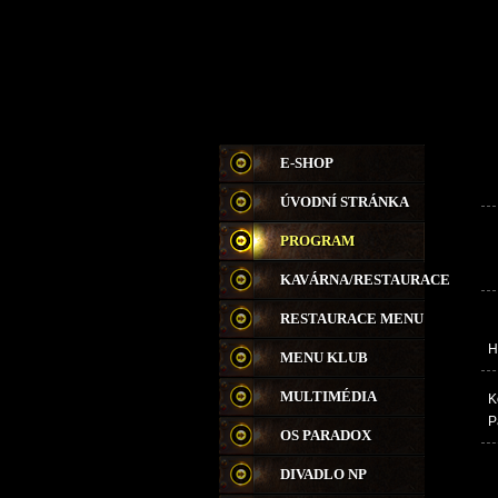
E-SHOP
ÚVODNÍ STRÁNKA
PROGRAM
KAVÁRNA/RESTAURACE
RESTAURACE MENU
H
MENU KLUB
MULTIMÉDIA
K
P
OS PARADOX
DIVADLO NP