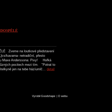
 DOSPĚLÉ
 Zveme na loutkové představení
cs/kavarna- netradiční, přesto
iksu Maxe Anderssona: Pixy! Hořká
ůzných pocitech mezi tím. "Potrat to
přítelkyně jen na tebe házíumlč…
detail
Vyrobil Goodshape
|
O webu