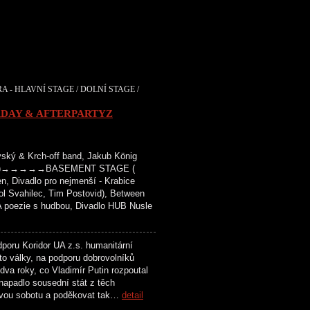
A - HLAVNÍ STAGE / DOLNÍ STAGE /
RDAY & AFTERPARTYZ
ký & Krch-off band, Jakub König
vězdy )→→→→→BASEMENT STAGE (
n, Divadlo pro nejmenší - Krabice
tol Svahilec, Tim Postovid), Between
 poezie s hudbou, Divadlo HUB Nusle
oru Koridor UA z.s. humanitární
éto války, na podporu dobrovolníků
a roky, co Vladimír Putin rozpoutal
napadlo sousední stát z těch
dnovou sobotu a poděkovat tak…
detail