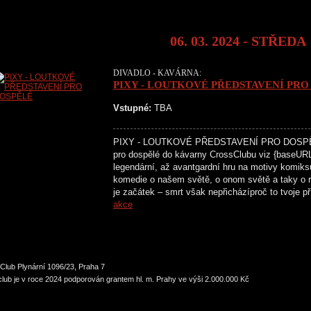
06. 03. 2024 - STŘEDA
DIVADLO - KAVÁRNA:
PIXY - LOUTKOVÉ PŘEDSTAVENÍ PRO
Vstupné:
TBA
PIXY - LOUTKOVÉ PŘEDSTAVENÍ PRO DOSPĚLÉ
pro dospělé do kávarny CrossClubu viz {baseURL}
legendární, až avantgardní hru na motivy kom
komedie o našem světě, o onom světě a taky o r
je začátek – smrt však nepřicházíproč to tvoje 
akce
Club Plynární 1096/23, Praha 7
lub je v roce 2024 podporován grantem hl. m. Prahy ve výši 2.000.000 Kč