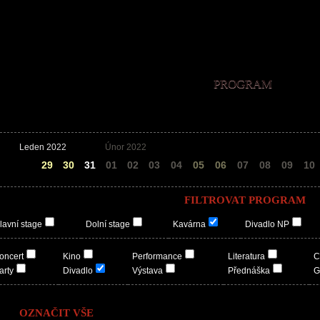
PROGRAM
Leden 2022
Únor 2022
28
29
30
31
01
02
03
04
05
06
07
08
09
10
FILTROVAT PROGRAM
lavní stage
Dolní stage
Kavárna
Divadlo NP
oncert
Kino
Performance
Literatura
C
arty
Divadlo
Výstava
Přednáška
G
OZNAČIT VŠE