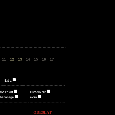
11
12
13
14
15
16
17
Extra
ross’n’art
Divadlo NP
hettollege
extra