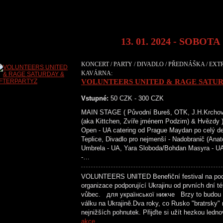
13. 01. 2024 - SOBOTA
KONCERT / PARTY / DIVADLO / PŘEDNÁŠKA / EXTR
KAVÁRNA:
VOLUNTEERS UNITED & RAGE SATU
Vstupné:
50 CZK - 300 CZK
MAIN STAGE ( Původní Bureš, OTK, J.H.Krchovs
(aka Kittchen, Zvíře jménem Podzim) & H
Open - UA catering od Prague Maydan po celý de
Teplice, Divadlo pro nejmenší - Nadobranič (Ana
Umbrela - UA, Yara Sloboda/Bohdan Masyra - UA
-…
VOLUNTEERS UNITED Benefiční festival na podp
organizace podporující Ukrajinu od prvních dní t
vůbec. для української нижче Brzy to budou dv
válku na Ukrajině.Dva roky, co Rusko "bratrsky" 
nejnižších pohnutek. Přijďte si užít hezkou le
akce