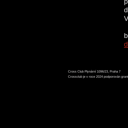
p
d
V
b
d
Cross Club Plynární 1096/23, Praha 7
Crossclub je v roce 2024 podporován grant