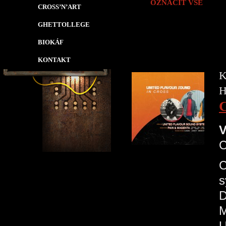
OZNAČIT VŠE
CROSS’N’ART
GHETTOLLEGE
BIOKÁF
KONTAKT
K
H
V
C
s
D
M
U