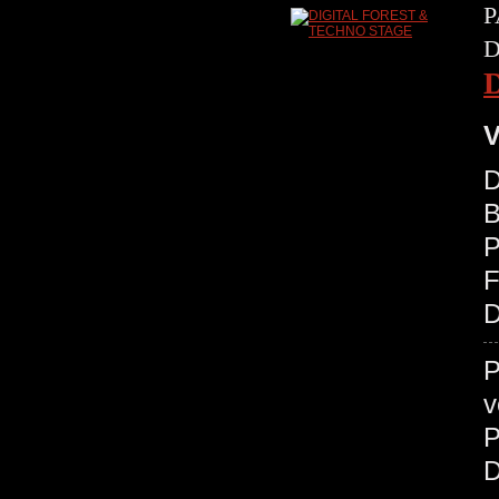
P
D
V
D
B
P
D
P
v
P
D