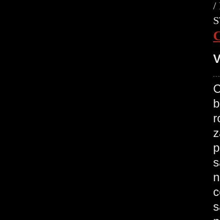
/
S
V
C
b
r
z
p
s
n
c
s