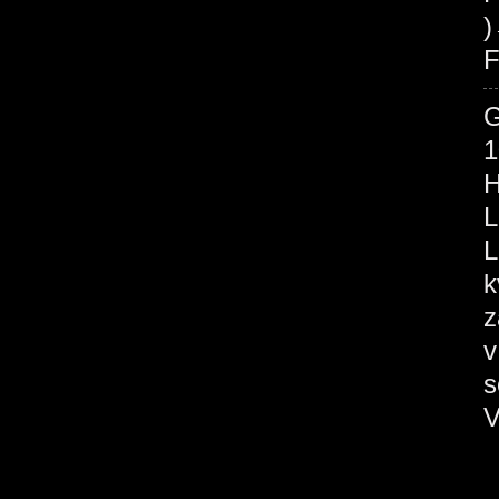
F
1
H
L
L
k
z
v
s
V