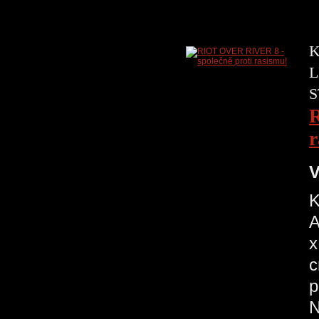
K
L
S
R
r
V
K
A
x
c
p
N