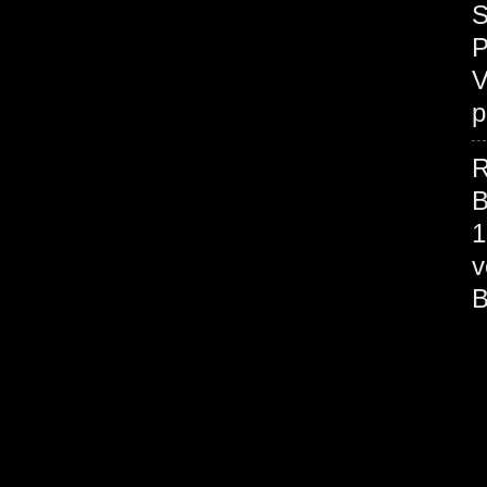
S
P
V
p
R
B
1
v