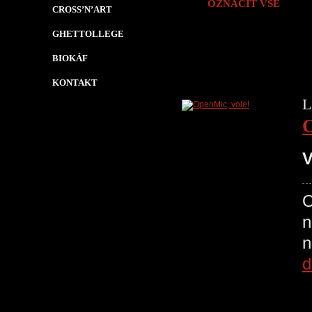
OZNAČIT VŠE
CROSS’N’ART
GHETTOLLEGE
BIOKÁF
KONTAKT
L
O
V
O
n
d