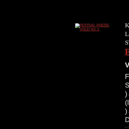
K
L
S
V
F
S
(
)
D