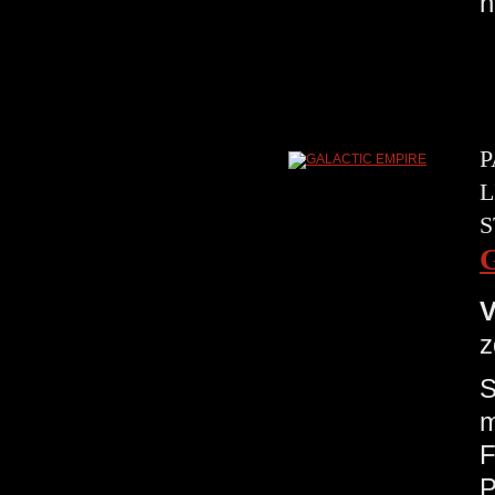
n
P
L
S
V
z
S
m
F
P