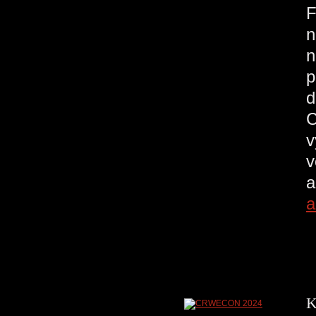
F
n
n
p
d
C
v
v
a
a
K