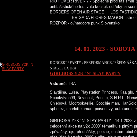
RIOT OVER RIVER 7 - Společně proti rasismu! 
antifašistického festivalu kousek od řeky
BORDERS OPEN AIR STAGE LOS FASTIDIOS - st
BRIGADA FLORES MAGON - street 
ROZPOR - oi/hardcore punk Sloven
14. 01. 2023 - SOBOTA
KONCERT / PARTY / PERFORMANCE / PŘEDNÁŠKA /
STAGE / EXTRA:
GIRLBOSS Y2K ´N´ SLAY PARTY
Vstupné:
TBA
Slaytiiina, Luisa, Playstation Princess, Kaa glo,
Spookylynn99, Nevinost, Princip, S.N.R.I., Nanas
Chlebová, Modrookaellie, Coochie man, HanSoloBu
spherez, charlottelamarr, poison ivy, autotune s
GIRLBOSS Y2K ´N´ SLAY PARTY 14.1.2023 v p
celodenní akce na y2k 2000´ tématiku s plným p
zpěvačky, djs, přednášky, poezie, custom obchů