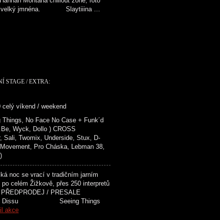
 Hannah Montana chillout zone, foto
up a velký jmnéna. Slaytiiina …
NÍ STAGE / EXTRA:
0 celý víkend / weekend
 Things, No Face No Case + Funk´d
r.Be, Wyck, Dollo ) CROSS
ali, Twomix, Underside, Stux, D-
 Movement, Pro Cháska, Lebman 38,
)
 noc se vrací v tradičním jarním
 po celém Žižkově, přes 250 interpretů
ovicích! PŘEDPRODEJ / PRESALE
k Dissu Seeing Things
il akce