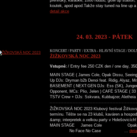
přehlídky, karaoke, 2000´hudbu, glow up station,
koutek, apod apod.Takže stay tuned na line 
detail akce
24. 03. 2023 - PÁTEK
KONCERT / PARTY / EXTRA - HLAVNÍ STAGE / DOL
ŽIŽKOVSKÁ NOC 2023
Vstupné:
/ Entry fee 250 CZK den / one day, 35
MAIN STAGE ( James Cole, Opak Dissu, Seeing
Up DJs: Dryman b2b Denoi feat. Ridig, Alyaz, M
BASEMENT ( NEXT:GEN DJs: Ess (SK), Junger, S
Opponent, MCs: Plio, Jelen ) CAFÉ STAGE ( 33
TSTV Crew + DJs: Sskvara, Kubbajzer, Aletheia 
ŽIŽKOVSKÁ NOC 2023 Klubový festival Žižkovská
termínu. Těšte se na 23 klubů, kaváren a hospod
&amp; interpretek a velkou party v Holeš
MAIN STAGE James Cole Opa
No Face No Case …
deta