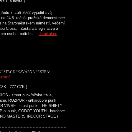
is P a hosté )
du 7. září 2022 vyjádřit svůj
lů na 24,5. ročník pražské demonstrace
ne na Staroměstském náměstí, večerní
ubu Cross. Zastaralá legislativa a
pí pro osobní potřebu,…
detail akce
NÍ STAGE / KAVÁRNA / EXTRA:
ismu!
 CZK - 777 CZK )
- street punk/oi/ska Itálie,
ie, ROZPOR - oi/hardcore punk
IR VIVRE - crust punk, THE SHIFTY
P oi punk, GODOT YOUTH - hardcore
nk ) NO MASTERS INDOOR STAGE (