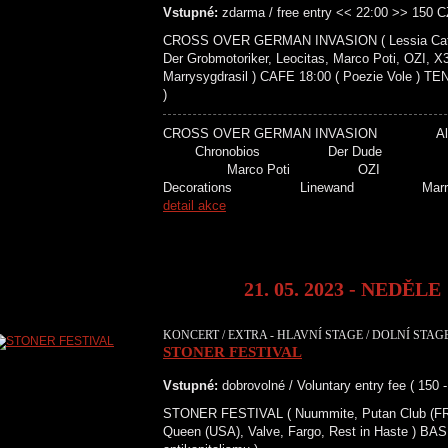
Vstupné:
zdarma / free entry << 22:00 >> 150 
CROSS OVER GERMAN INVASION ( Lessia Cattani
Der Grobmotoriker, Leocitas, Marco Poti, OZI, 
Marrysygdrasil ) CAFE 18:00 ( Poezie Vole ) TEN
)
CROSS OVER GERMAN INVASION A
Chronobios Der Dude Der G
Marco Poti OZI X3R 
Decorations Linewand 
detail akce
21. 05. 2023 - NEDĚLE
KONCERT / EXTRA - HLAVNÍ STAGE / DOLNÍ STAGE
STONER FESTIVAL
Vstupné:
dobrovolné / Voluntary entry fee ( 150 
STONER FESTIVAL ( Nuummite, Putan Club (FR/I
Queen (USA), Valve, Fargo, Rest in Haste ) BA