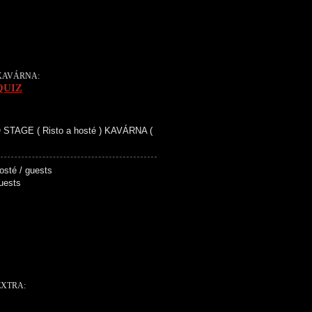
 KAVÁRNA:
QUIZ
STAGE ( Risto a hosté ) KAVÁRNA (
 + hosté / guests
hosté / guests
EXTRA: