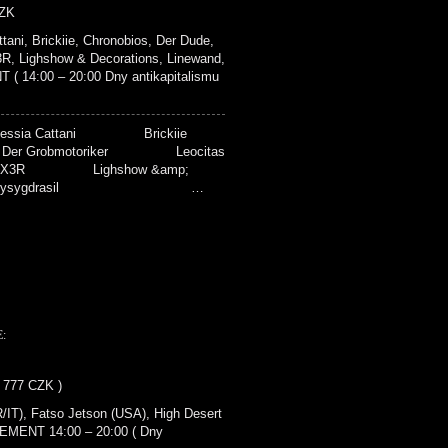
CZK
, Brickiie, Chronobios, Der Dude,
X3R, Lighshow & Decorations, Linewand,
T ( 14:00 – 20:00 Dny antikapitalismu
lessia Cattani Brickiie
robmotoriker Leocitas
Lighshow &amp;
Marrysygdrasil …
:
- 777 CZK )
T), Fatso Jetson (USA), High Desert
SEMENT 14:00 – 20:00 ( Dny