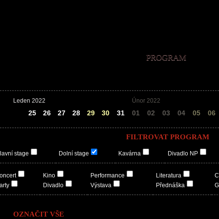
PROGRAM
Leden 2022
Únor 2022
24
25
26
27
28
29
30
31
01
02
03
04
05
06
FILTROVAT PROGRAM
lavní stage
Dolní stage
Kavárna
Divadlo NP
oncert
Kino
Performance
Literatura
C
arty
Divadlo
Výstava
Přednáška
G
OZNAČIT VŠE