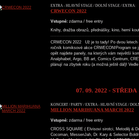
EXTRA - HLAVNÍ STAGE / DOLNÍ STAGE / EXTRA:
CRWECON 2022
Vstupné:
zdarma / free entry
Knihy, dražba obrazů, přednášky, kino, herní kou
CRWECON 2022 Už je to tady! Po dvou letech c
ročník komiksové akce CRWECON!Program se je
opět najdete panely, na kterých vám největší kom
Analphabet, Argo, BB art, Comics Centrum, CREW
plánují na zbytek roku (a možná ještě dál)! Vedl
07. 09. 2022 - STŘEDA
KONCERT / PARTY / EXTRA - HLAVNÍ STAGE / DOL
MILLION MARIHUANA MARCH 2022
Vstupné:
zdarma / free entry
CROSS SQUARE ( Elvisovi sirotci, Metoděj & D
Cocoman, MessenJah, Dr. Kary & Selector Boldri