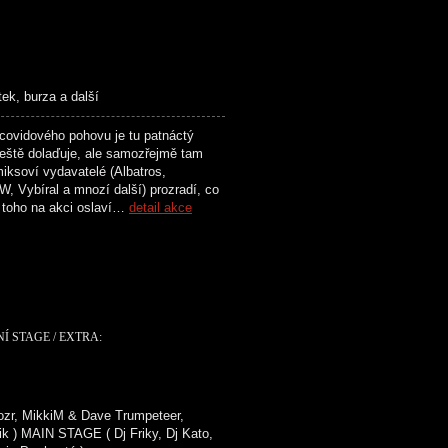
tek, burza a další
ovidového pohovu je tu patnáctý
ště dolaďuje, ale samozřejmě tam
iksoví vydavatelé (Albatros,
, Vybíral a mnozí další) prozradí, co
e toho na akci oslaví…
detail akce
NÍ STAGE / EXTRA:
ozr, MikkiM & Dave Trumpeteer,
k ) MAIN STAGE ( Dj Friky, Dj Kato,