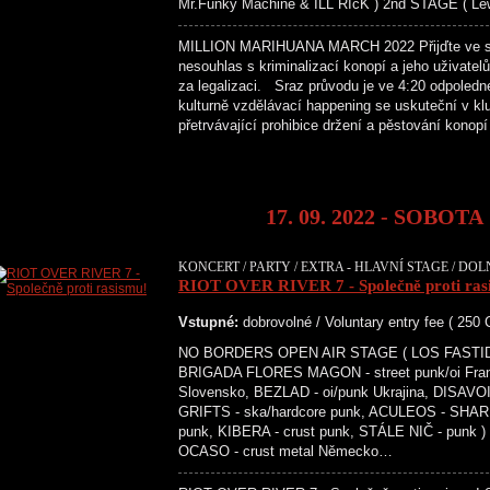
Mr.Funky Machine & ILL RIcK ) 2nd STAGE ( Lew
MILLION MARIHUANA MARCH 2022 Přijďte ve stře
nesouhlas s kriminalizací konopí a jeho uživate
za legalizaci. Sraz průvodu je ve 4:20 odpoled
kulturně vzdělávací happening se uskuteční v kl
přetrvávající prohibice držení a pěstování kono
17. 09. 2022 - SOBOTA
KONCERT / PARTY / EXTRA - HLAVNÍ STAGE / DOL
RIOT OVER RIVER 7 - Společně proti ras
Vstupné:
dobrovolné / Voluntary entry fee ( 250
NO BORDERS OPEN AIR STAGE ( LOS FASTIDIOS 
BRIGADA FLORES MAGON - street punk/oi Franc
Slovensko, BEZLAD - oi/punk Ukrajina, DISAVO
GRIFTS - ska/hardcore punk, ACULEOS - SHAR
punk, KIBERA - crust punk, STÁLE NIČ - pu
OCASO - crust metal Německo…