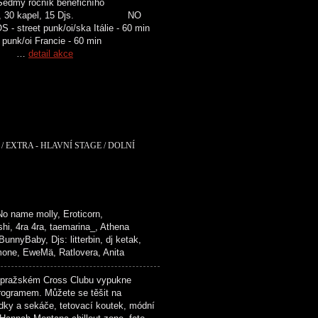
Sedmý ročník benefičního
. 5 scén, 30 kapel, 15 Djs. NO
reet punk/oi/ska Itálie - 60 min
punk/oi Francie - 60 min
sko …
detail akce
 EXTRA - HLAVNÍ STAGE / DOLNÍ
 No name molly, Eroticorn,
hi, 4ra 4ra, taemarina_, Athena
nnyBaby, Djs: litterbin, dj ketak,
imone, EweMä, Ratlovera, Anita
ražském Cross Clubu vypukne
rogramem. Můžete se těšit na
dky a sekáče, tetovací koutek, módní