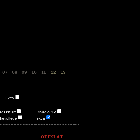
07
08
09
10
11
12
13
Extra
ross’n’art
Divadlo NP
hettollege
extra