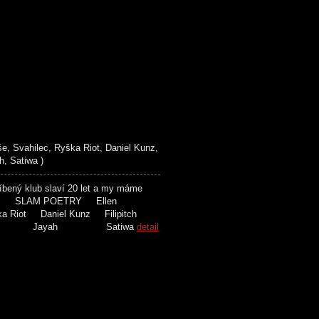
, Svahilec, Ryška Riot, Daniel Kunz,
, Satiwa )
ený klub slaví 20 let a my máme
toho. SLAM POETRY Ellen
ka Riot Daniel Kunz Filipitch
ah Jayah Satiwa
detail