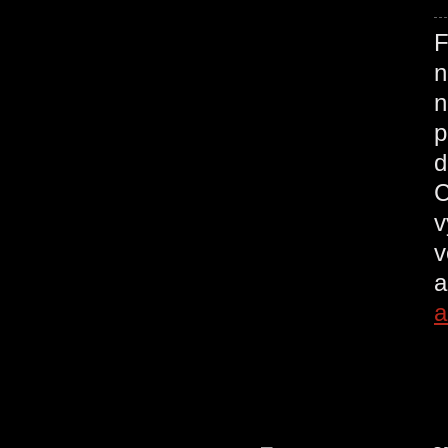
F
n
n
p
d
C
v
v
a
a