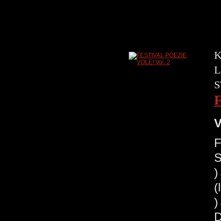
K
L
S
V
F
S
(
)
D