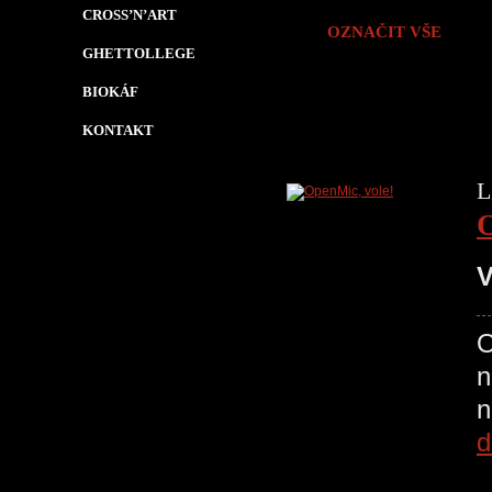
CROSS’N’ART
OZNAČIT VŠE
GHETTOLLEGE
BIOKÁF
KONTAKT
L
O
V
O
n
d