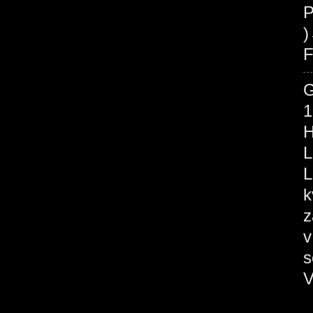
P
F
1
H
L
L
k
z
v
s
V