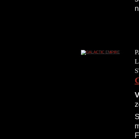
n
P
L
S
V
z
S
m
F