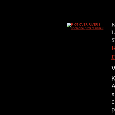
K
L
S
R
r
V
K
A
x
c
p