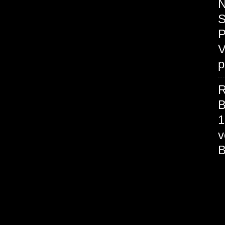
N
S
P
V
p
R
B
1
v