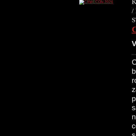
K
/
S
V
C
b
r
z
p
s
n
c
s