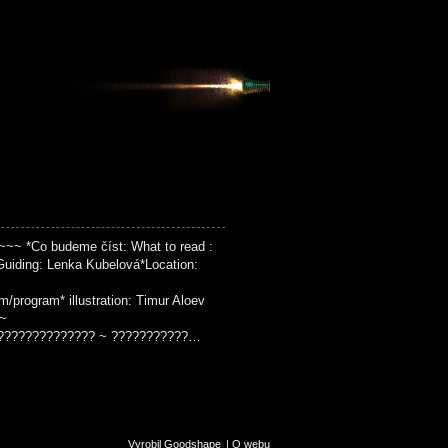
K
~ *Co budeme číst: What to read :
Guiding: Lenka Kubelová*Location:
om/program* illustration: Timur Aloev
~
?????????????? ~ ???????????…
Vyrobil Goodshape
|
O webu