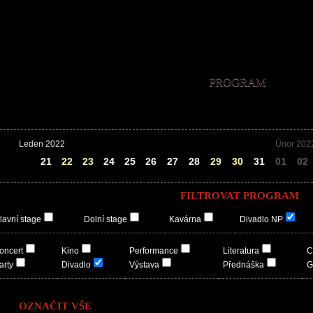
PROGRAM
Leden 2022
Únor 202
20
21
22
23
24
25
26
27
28
29
30
31
01
02
FILTROVAT PROGRAM
lavní stage
Dolní stage
Kavárna
Divadlo NP
oncert
Kino
Performance
Literatura
C
arty
Divadlo
Výstava
Přednáška
G
OZNAČIT VŠE