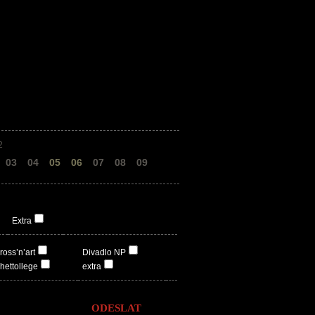
2
03
04
05
06
07
08
09
Extra
ross’n’art
Divadlo NP
hettollege
extra