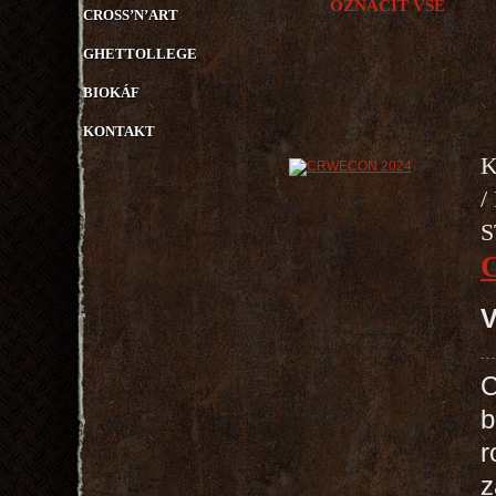
OZNAČIT VŠE
CROSS’N’ART
GHETTOLLEGE
BIOKÁF
KONTAKT
K
/
S
V
C
b
r
z