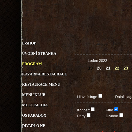
E-SHOP
ÚVODNÍ STRÁNKA
Leden 2022
PROGRAM
19
20
21
22
23
KAVÁRNA/RESTAURACE
RESTAURACE MENU
MENU KLUB
Hlavní stage
Dolní stag
MULTIMÉDIA
Koncert
Kino
OS PARADOX
Party
Divadlo
DIVADLO NP