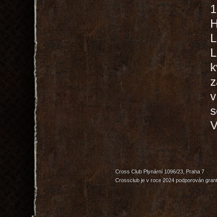
1
H
L
L
k
z
v
s
V
Cross Club Plynární 1096/23, Praha 7
Crossclub je v roce 2024 podporován grant