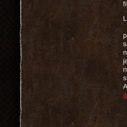
f
f
p
s
n
j
n
s
A
a