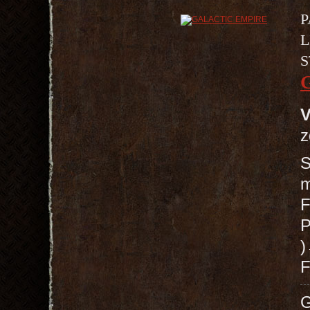
P
L
S
V
z
S
m
F
P
F