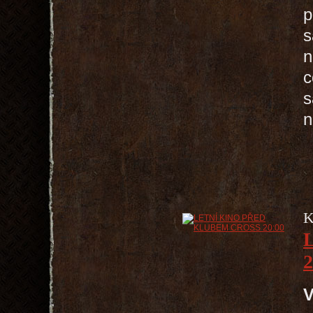
p
s
n
c
s
n
K
2
V