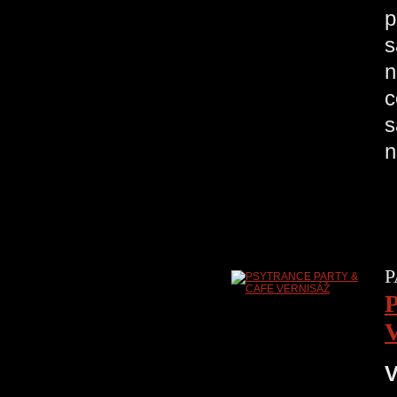
p
s
n
c
s
n
P
V