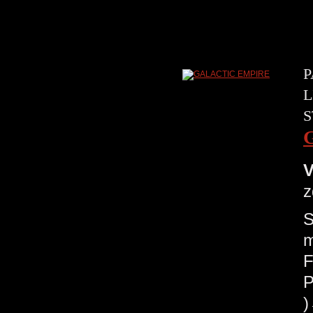
P
L
S
V
z
S
m
F
P