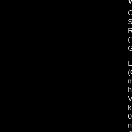
V
C
S
R
(
G
E
(
m
h
V
k
0
n