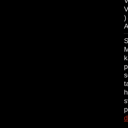
V
V
A
M
k
p
s
t
h
s
p
d