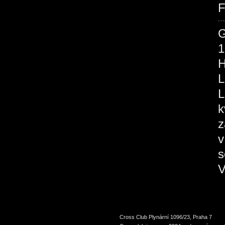
F
1
H
L
L
k
z
v
s
V
Cross Club Plynární 1096/23, Praha 7