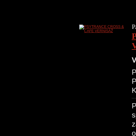
P
V
P
K
P
s
z
o