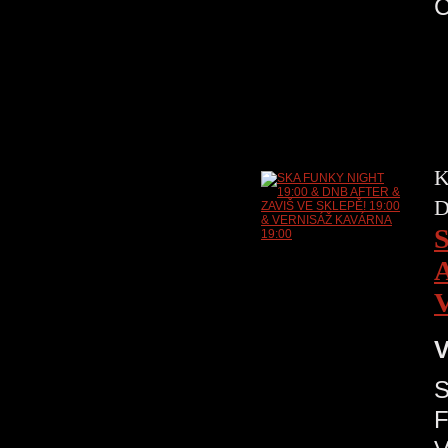
K
D
V
S