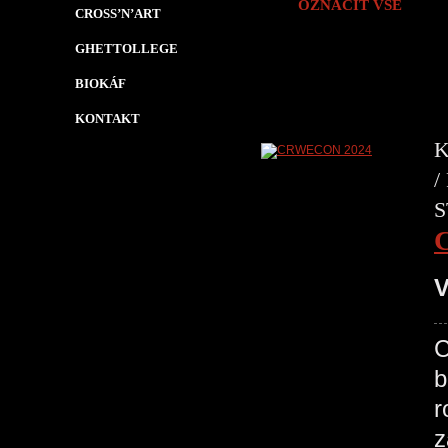
OZNAČIT VŠE
CROSS’N’ART
GHETTOLLEGE
BIOKÁF
KONTAKT
K
/
S
V
C
b
r
z