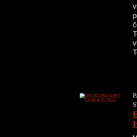
v
p
č
T
v
P
S