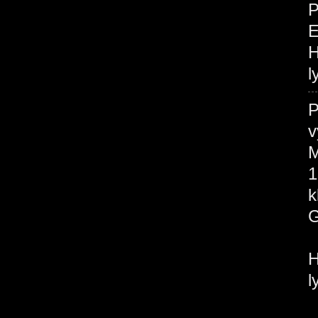
P
H
l
P
v
M
1
H
l