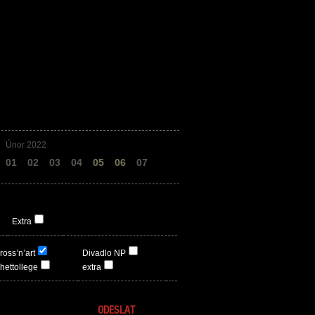
Únor 2022
01
02
03
04
05
06
07
Extra
ross’n’art
Divadlo NP
hettollege
extra