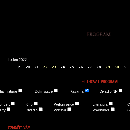
PROGRAM
Leden 2022
18
19
20
21
22
23
24
25
26
27
28
29
30
31
FILTROVAT PROGRAM
lavní stage
Dolní stage
Kavárna
Divadlo NP
oncert
Kino
Performance
Literatura
C
arty
Divadlo
Výstava
Přednáška
G
OZNAČIT VŠE