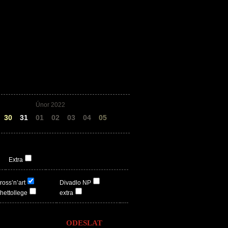
Únor 2022
30
31
01
02
03
04
05
Extra
ross’n’art
Divadlo NP
hettollege
extra