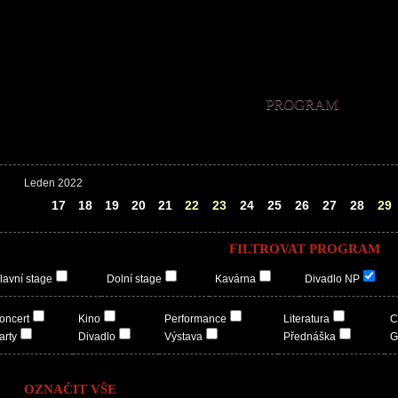
PROGRAM
Leden 2022
16
17
18
19
20
21
22
23
24
25
26
27
28
29
FILTROVAT PROGRAM
lavní stage
Dolní stage
Kavárna
Divadlo NP
oncert
Kino
Performance
Literatura
C
arty
Divadlo
Výstava
Přednáška
G
OZNAČIT VŠE