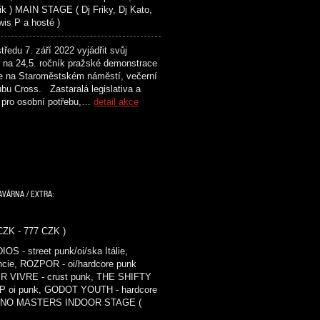
k ) MAIN STAGE ( Dj Friky, Dj Kato,
is P a hosté )
du 7. září 2022 vyjádřit svůj
lů na 24,5. ročník pražské demonstrace
ne na Staroměstském náměstí, večerní
ubu Cross. Zastaralá legislativa a
pí pro osobní potřebu,…
detail akce
AVÁRNA / EXTRA:
 CZK - 777 CZK )
- street punk/oi/ska Itálie,
ie, ROZPOR - oi/hardcore punk
IR VIVRE - crust punk, THE SHIFTY
P oi punk, GODOT YOUTH - hardcore
nk ) NO MASTERS INDOOR STAGE (