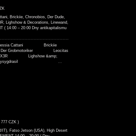
CZK
, Brickiie, Chronobios, Der Dude,
X3R, Lighshow & Decorations, Linewand,
T ( 14:00 – 20:00 Dny antikapitalismu
lessia Cattani Brickiie
robmotoriker Leocitas
Lighshow &amp;
Marrysygdrasil …
- 777 CZK )
T), Fatso Jetson (USA), High Desert
SEMENT 14:00 – 20:00 ( Dny