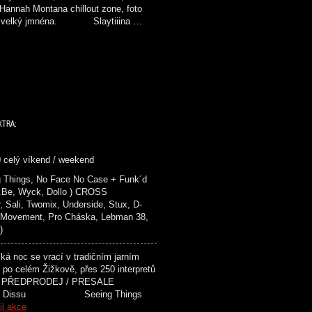
 Hannah Montana chillout zone, foto
up a velký jmnéna. Slaytiiina …
XTRA:
0 celý víkend / weekend
 Things, No Face No Case + Funk´d
r.Be, Wyck, Dollo ) CROSS
ali, Twomix, Underside, Stux, D-
 Movement, Pro Cháska, Lebman 38,
)
 noc se vrací v tradičním jarním
 po celém Žižkově, přes 250 interpretů
ovicích! PŘEDPRODEJ / PRESALE
k Dissu Seeing Things
il akce