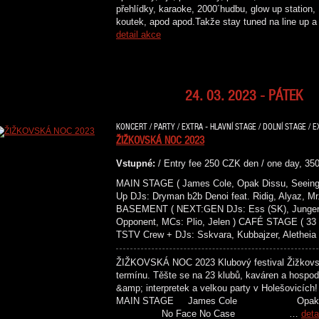
přehlídky, karaoke, 2000´hudbu, glow up station,
koutek, apod apod.Takže stay tuned na line 
detail akce
24. 03. 2023 - PÁTEK
KONCERT / PARTY / EXTRA - HLAVNÍ STAGE / DOLNÍ STAGE / E
ŽIŽKOVSKÁ NOC 2023
Vstupné:
/ Entry fee 250 CZK den / one day, 35
MAIN STAGE ( James Cole, Opak Dissu, Seeing
Up DJs: Dryman b2b Denoi feat. Ridig, Alyaz, M
BASEMENT ( NEXT:GEN DJs: Ess (SK), Junger, S
Opponent, MCs: Plio, Jelen ) CAFÉ STAGE ( 33
TSTV Crew + DJs: Sskvara, Kubbajzer, Aletheia 
ŽIŽKOVSKÁ NOC 2023 Klubový festival Žižkovská
termínu. Těšte se na 23 klubů, kaváren a hospod
&amp; interpretek a velkou party v Holeš
MAIN STAGE James Cole Opa
No Face No Case …
deta