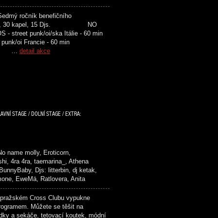
Sedmý ročník benefičního
. 5 scén, 30 kapel, 15 Djs. NO
reet punk/oi/ska Itálie - 60 min
punk/oi Francie - 60 min
sko …
detail akce
AVNÍ STAGE / DOLNÍ STAGE / EXTRA:
 No name molly, Eroticorn,
hi, 4ra 4ra, taemarina_, Athena
nnyBaby, Djs: litterbin, dj ketak,
imone, EweMä, Ratlovera, Anita
ražském Cross Clubu vypukne
rogramem. Můžete se těšit na
dky a sekáče, tetovací koutek, módní