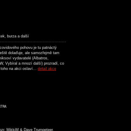
tek, burza a další
ovidového pohovu je tu patnáctý
ště dolaďuje, ale samozřejmě tam
iksoví vydavatelé (Albatros,
, Vybíral a mnozí další) prozradí, co
e toho na akci oslaví…
detail akce
XTRA:
ozr, MikkiM & Dave Trumpeteer,