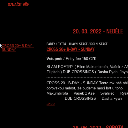
OZNAČIT VŠE
20. 03. 2022 - NEDĚLE
PARTY / EXTRA - HLAVNÍ STAGE / DOLNÍ STAGE:
CROSS 20+ B-DAY - SUNDAY
Vstupné:
/ Entry fee 150 CZK
SLAM POETRY ( Ellen Makumbirofa, Vašek z Aše
Filipitch ) DUB CROSSINGS ( Dasha Fyah, Jayah
CROSS 20+ B-DAY - SUNDAY Tento rok náš oblíb
obrovskou radost, že budeme moci být u 
Makumbirofa Vašek z Aše Svahilec Ryš
DUB CROSSINGS Dasha Fy
akce
25. 06. 2022 - SOBOTA