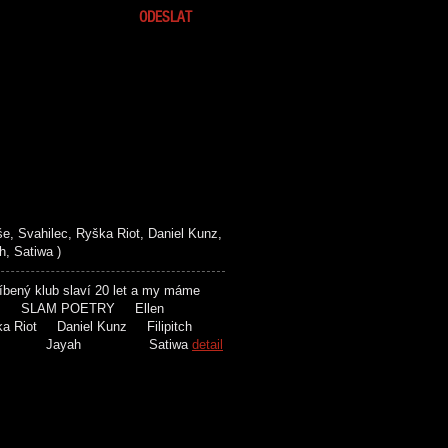
, Svahilec, Ryška Riot, Daniel Kunz,
, Satiwa )
ený klub slaví 20 let a my máme
toho. SLAM POETRY Ellen
ka Riot Daniel Kunz Filipitch
ah Jayah Satiwa
detail