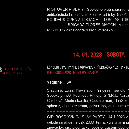
RIOT OVER RIVER 7 - Společně proti rasismu! 
antifašistického festivalu kousek od řeky
BORDERS OPEN AIR STAGE LOS FASTIDIOS - st
BRIGADA FLORES MAGON - street 
ROZPOR - oi/hardcore punk Sloven
14. 01. 2023 - SOBOTA
KONCERT / PARTY / PERFORMANCE / PŘEDNÁŠKA / EXTRA - HL
GIRLBOSS Y2K ´N´ SLAY PARTY
Vstupné:
TBA
Slaytiiina, Luisa, Playstation Princess, Kaa glo,
Spookylynn99, Nevinost, Princip, S.N.R.I., Nanas
Chlebová, Modrookaellie, Coochie man, HanSoloBu
spherez, charlottelamarr, poison ivy, autotune s
GIRLBOSS Y2K ´N´ SLAY PARTY 14.1.2023 v p
celodenní akce na y2k 2000´ tématiku s plným p
zpěvačky, djs, přednášky, poezie, custom obchů