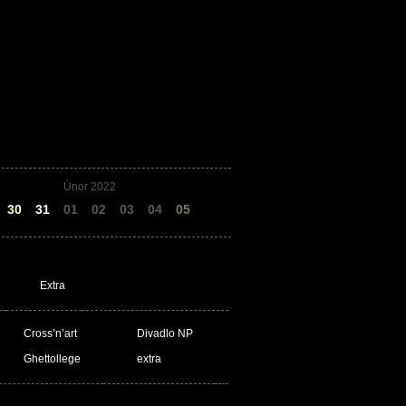
Únor 2022
30
31
01
02
03
04
05
Extra
Cross’n’art
Divadlo NP
Ghettollege
extra