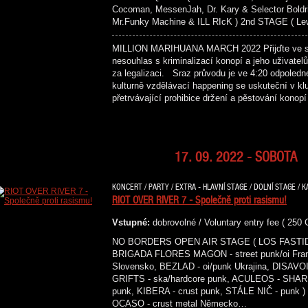
Cocoman, MessenJah, Dr. Kary & Selector Boldri
Mr.Funky Machine & ILL RIcK ) 2nd STAGE ( Lew
MILLION MARIHUANA MARCH 2022 Přijďte ve stře
nesouhlas s kriminalizací konopí a jeho uživate
za legalizaci. Sraz průvodu je ve 4:20 odpoled
kulturně vzdělávací happening se uskuteční v kl
přetrvávající prohibice držení a pěstování kono
17. 09. 2022 - SOBOTA
KONCERT / PARTY / EXTRA - HLAVNÍ STAGE / DOLNÍ STAGE / K
RIOT OVER RIVER 7 - Společně proti rasismu!
Vstupné:
dobrovolné / Voluntary entry fee ( 250
NO BORDERS OPEN AIR STAGE ( LOS FASTIDIOS 
BRIGADA FLORES MAGON - street punk/oi Franc
Slovensko, BEZLAD - oi/punk Ukrajina, DISAVO
GRIFTS - ska/hardcore punk, ACULEOS - SHAR
punk, KIBERA - crust punk, STÁLE NIČ - pu
OCASO - crust metal Německo…