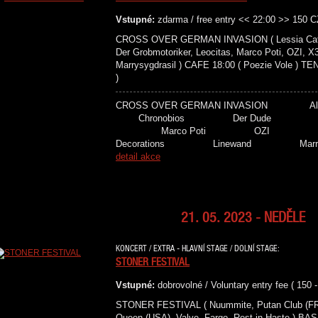
Vstupné:
zdarma / free entry << 22:00 >> 150 
CROSS OVER GERMAN INVASION ( Lessia Cattani
Der Grobmotoriker, Leocitas, Marco Poti, OZI, 
Marrysygdrasil ) CAFE 18:00 ( Poezie Vole ) TEN
)
CROSS OVER GERMAN INVASION A
Chronobios Der Dude Der G
Marco Poti OZI X3R 
Decorations Linewand 
detail akce
21. 05. 2023 - NEDĚLE
KONCERT / EXTRA - HLAVNÍ STAGE / DOLNÍ STAGE:
STONER FESTIVAL
Vstupné:
dobrovolné / Voluntary entry fee ( 150 
STONER FESTIVAL ( Nuummite, Putan Club (FR/I
Queen (USA), Valve, Fargo, Rest in Haste ) BA