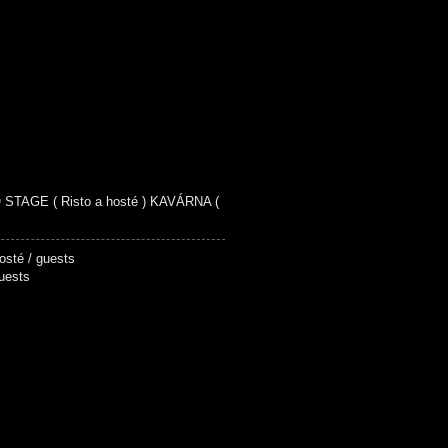
STAGE ( Risto a hosté ) KAVÁRNA (
 + hosté / guests
hosté / guests