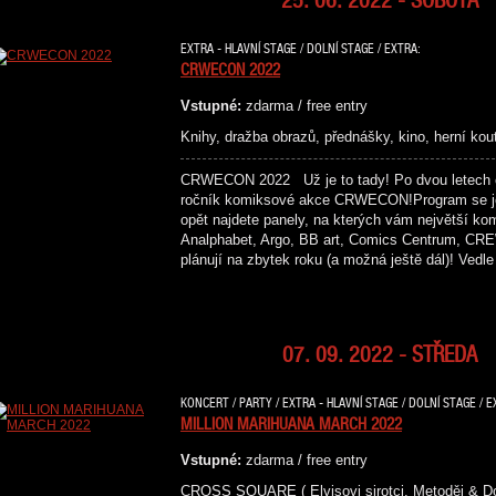
EXTRA - HLAVNÍ STAGE / DOLNÍ STAGE / EXTRA:
CRWECON 2022
Vstupné:
zdarma / free entry
Knihy, dražba obrazů, přednášky, kino, herní kou
CRWECON 2022 Už je to tady! Po dvou letech c
ročník komiksové akce CRWECON!Program se je
opět najdete panely, na kterých vám největší kom
Analphabet, Argo, BB art, Comics Centrum, CREW
plánují na zbytek roku (a možná ještě dál)! Vedl
07. 09. 2022 - STŘEDA
KONCERT / PARTY / EXTRA - HLAVNÍ STAGE / DOLNÍ STAGE / E
MILLION MARIHUANA MARCH 2022
Vstupné:
zdarma / free entry
CROSS SQUARE ( Elvisovi sirotci, Metoděj & D