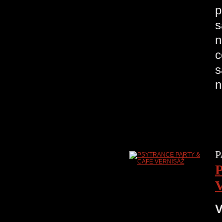
p
s
n
c
s
n
P
V