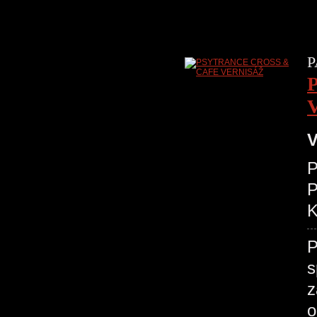
P
V
P
K
P
s
z
o