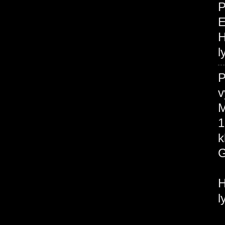
P
H
l
P
v
M
1
H
l