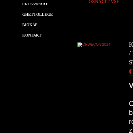
OZNAČIT VŠE
CROSS’N’ART
GHETTOLLEGE
BIOKÁF
KONTAKT
K
/
S
V
C
b
r
z