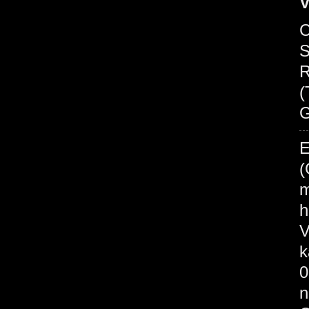
V
C
S
R
(
G
E
(
m
h
V
k
0
n