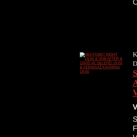
K
D
V
S