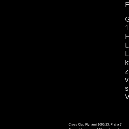
F
1
H
L
L
k
z
v
s
V
Cross Club Plynární 1096/23, Praha 7