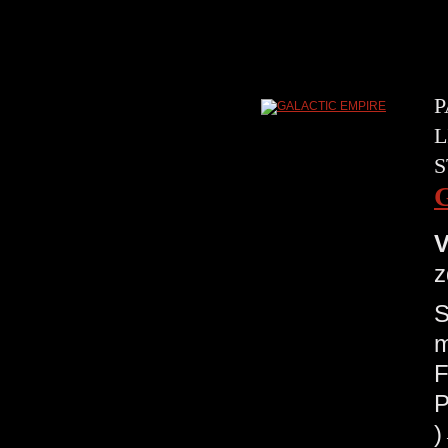
P
L
S
V
z
S
m
F
P