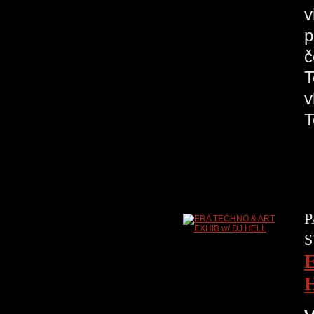
v
p
č
T
v
P
S