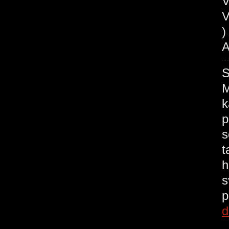
V
V
A
M
k
p
s
t
h
s
p
d