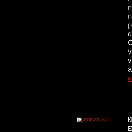
n
n
p
d
C
v
v
a
a
K
E