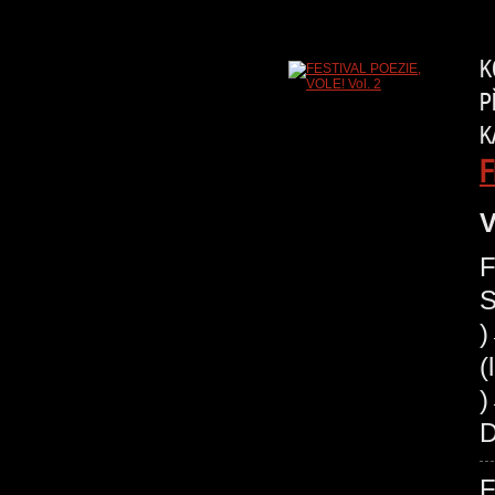
K
P
K
F
V
F
S
(
)
D
F