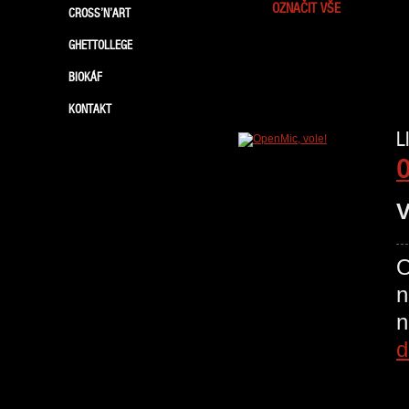
OZNAČIT VŠE
CROSS’N’ART
GHETTOLLEGE
BIOKÁF
KONTAKT
L
O
V
O
n
d