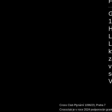
F
1
H
L
L
k
z
v
s
V
Cross Club Plynární 1096/23, Praha 7
Crossclub je v roce 2024 podporován grant