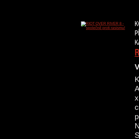
K
P
K
R
V
K
A
x
c
p
N
S