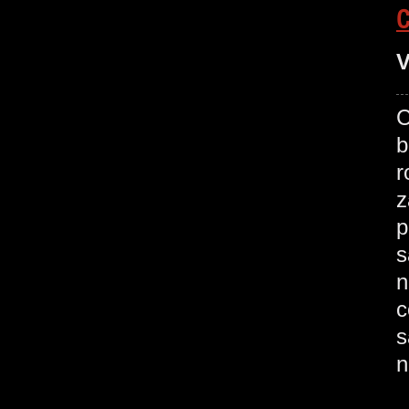
V
C
b
r
z
p
s
n
c
s
n