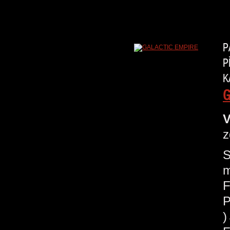
P
P
K
G
V
z
S
m
F
P